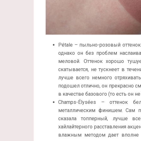
Pétale – пыльно-розовый оттенок
однако он без проблем наслаива
меловой. Оттенок хорошо тушуе
скатывается, не тускнеет в тече
лучше всего немного отряхивать
подошел отлично, он прекрасно с
в качестве базового (то есть он н
Champs-Élysées – оттенок б
металлическим финишем. Сам п
сказала топперный, лучше все
хайлайтерного расставления акцен
влажным методом дает вполне с