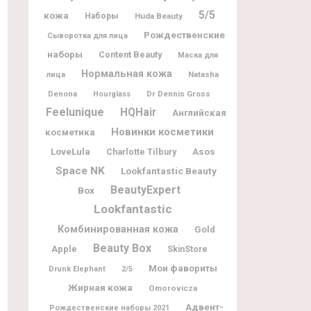
5/5
кожа
Наборы
Huda Beauty
Рождественские
Сыворотка для лица
наборы
Content Beauty
Маска для
Нормальная кожа
Natasha
лица
Denona
Dr Dennis Gross
Hourglass
Feelunique
HQHair
Английская
Новинки косметики
косметика
LoveLula
Charlotte Tilbury
Asos
Space NK
Lookfantastic Beauty
BeautyExpert
Box
Lookfantastic
Комбинированная кожа
Gold
Beauty Box
Apple
SkinStore
Мои фавориты
Drunk Elephant
2/5
Жирная кожа
Omorovicza
Адвент-
Рождественские наборы 2021