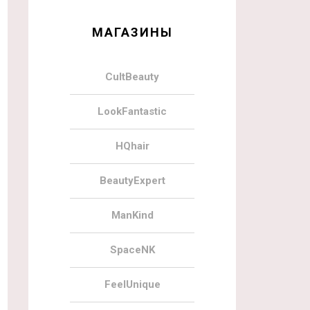
МАГАЗИНЫ
CultBeauty
LookFantastic
HQhair
BeautyExpert
ManKind
SpaceNK
FeelUnique