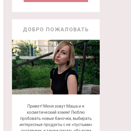
ДОБРО ПОЖАЛОВАТЬ
Привет! Меня зовут Маша и я
косметический хомяк! Люблю
пробовать новые баночки, выбирать
интересные продукты с не «пустыми»
составами, а также писать обо всем