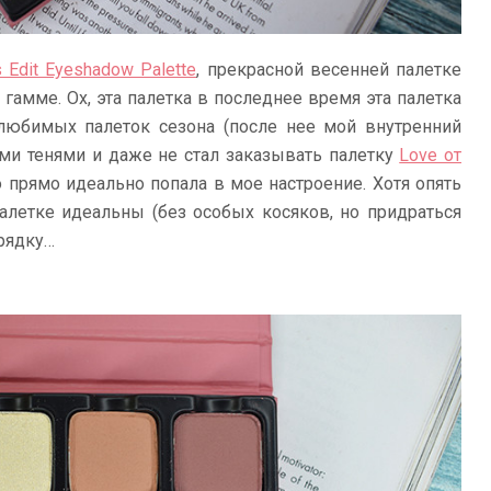
s Edit Eyeshadow Palette
, прекрасной весенней палетке
гамме. Ох, эта палетка в последнее время эта палетка
любимых палеток сезона (после нее мой внутренний
ми тенями и даже не стал заказывать палетку
Love от
о прямо идеально попала в мое настроение. Хотя опять
палетке идеальны (без особых косяков, но придраться
орядку…