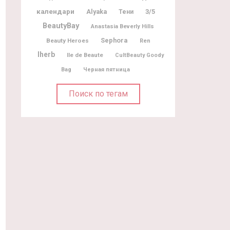
календари
Alyaka
3/5
Тени
BeautyBay
Anastasia Beverly Hills
Sephora
Beauty Heroes
Ren
Iherb
Ile de Beaute
CultBeauty Goody
Bag
Черная пятница
Поиск по тегам