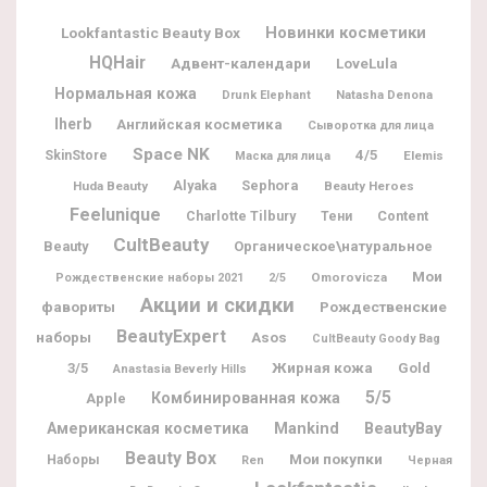
Новинки косметики
Lookfantastic Beauty Box
HQHair
Адвент-календари
LoveLula
Нормальная кожа
Natasha Denona
Drunk Elephant
Iherb
Английская косметика
Сыворотка для лица
Space NK
4/5
SkinStore
Elemis
Маска для лица
Alyaka
Sephora
Huda Beauty
Beauty Heroes
Feelunique
Charlotte Tilbury
Content
Тени
CultBeauty
Beauty
Органическое\натуральное
Мои
Omorovicza
Рождественские наборы 2021
2/5
Акции и скидки
фавориты
Рождественские
BeautyExpert
наборы
Asos
CultBeauty Goody Bag
Жирная кожа
3/5
Gold
Anastasia Beverly Hills
5/5
Комбинированная кожа
Apple
BeautyBay
Американская косметика
Mankind
Beauty Box
Мои покупки
Наборы
Ren
Черная