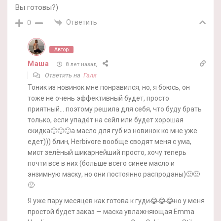
Вы готовы?)
Ответить
0
Автор
Маша
8 лет назад
Ответить на
Галя
Тоник из новинок мне понравился, но, я боюсь, он
тоже не очень эффективный будет, просто
приятный… поэтому решила для себя, что буду брать
только, если упадёт на сейл или будет хорошая
скидка🙂🙂🙂а масло для губ из новинок ко мне уже
едет))) блин, Herbivore вообще сводят меня с ума,
мист зелёный шикарнейший просто, хочу теперь
почти все в них (больше всего синее масло и
энзимную маску, но они постоянно распроданы)🙁🙁
🙁
Я уже пару месяцев как готова к гуди😂😂😂но у меня
простой будет заказ — маска увлажняющая Emma