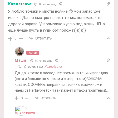
Kuznetsova
8 лет назад
Я люблю тоники и мисты всякие 🙂 мой запас уже
иссяк… Давно смотрю на этот тоник, понимаю, что
дорогой зараза 🙂 возможно куплю под акции ЧП, а
еще лучше пусть в гуди бэг положат))))))))
Ответить
0
Автор
Маша
8 лет назад
Ответить на
Kuznetsova
Да-да, я тоже в последнее время на тоники западаю
(хотя я больше по маскам и сывороткам)🙂🙂🙂 Мне,
кстати, ОООЧЕНЬ понравился тоник с жасмином и
чаем от Herbivore (он таак пахнет и такой приятный)…
Ответить
0