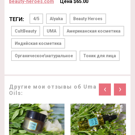
beauty-heroes.com
Цена $65.00
ТЕГИ:
4/5
Alyaka
Beauty Heroes
CultBeauty
UMA
Американская косметика
Индийская косметика
Органическое\натуральное
Тоник для лица
Другие мои отзывы об Uma
‹
›
Oils: