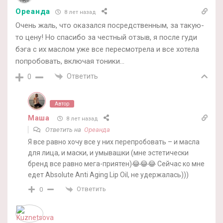
Ореанда
8 лет назад
Очень жаль, что оказался посредственным, за такую-
то цену! Но спасибо за честный отзыв, я после гуди
бэга с их маслом уже все пересмотрела и все хотела
попробовать, включая тоники…
Ответить
0
Автор
Маша
8 лет назад
Ответить на
Ореанда
Я все равно хочу все у них перепробовать – и масла
для лица, и маски, и умывашки (мне эстетически
бренд все равно мега-приятен)😂😂😂 Сейчас ко мне
едет Absolute Anti Aging Lip Oil, не удержалась)))
Ответить
0