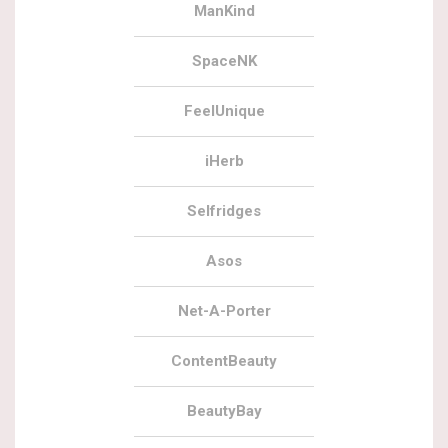
ManKind
SpaceNK
FeelUnique
iHerb
Selfridges
Asos
Net-A-Porter
ContentBeauty
BeautyBay