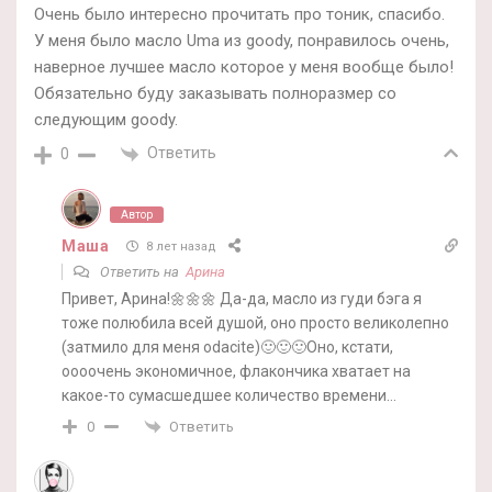
Очень было интересно прочитать про тоник, спасибо.
У меня было масло Uma из goody, понравилось очень,
наверное лучшее масло которое у меня вообще было!
Обязательно буду заказывать полноразмер со
следующим goody.
Ответить
0
Автор
Маша
8 лет назад
Ответить на
Арина
Привет, Арина!🌼🌼🌼 Да-да, масло из гуди бэга я
тоже полюбила всей душой, оно просто великолепно
(затмило для меня odacite)🙂🙂🙂Оно, кстати,
оооочень экономичное, флакончика хватает на
какое-то сумасшедшее количество времени…
Ответить
0