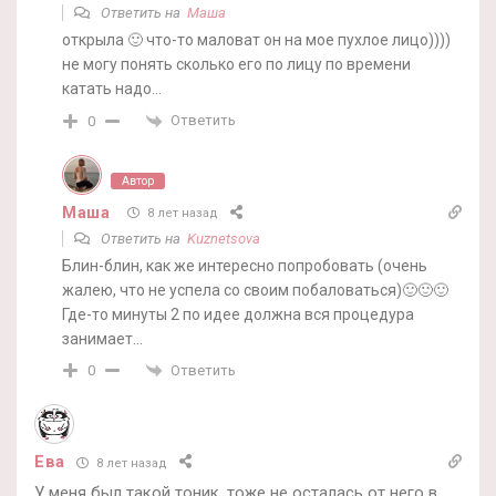
Ответить на
Маша
открыла 🙂 что-то маловат он на мое пухлое лицо))))
не могу понять сколько его по лицу по времени
катать надо…
Ответить
0
Автор
Маша
8 лет назад
Ответить на
Kuznetsova
Блин-блин, как же интересно попробовать (очень
жалею, что не успела со своим побаловаться)🙂🙂🙂
Где-то минуты 2 по идее должна вся процедура
занимает…
Ответить
0
Ева
8 лет назад
У меня был такой тоник, тоже не осталась от него в