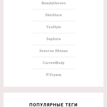
BeautyHeroes
SkinStore
YesStyle
Sephora
Золотое Яблоко
CurrentBody
Л’Этуаль
ПОПУЛЯРНЫЕ ТЕГИ