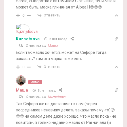
Hardie, сыворотка с витамином С от Oskia, тени Stila и,
может быть, маска глиняная от Alpga H🙂🙂🙂
Ответить
0
Kuznetsova
8 лет назад
Ответить на
Маша
Если так масло хочется, может на Сефоре тогда
заказать? там эта марка тоже есть
Ответить
0
Автор
Маша
8 лет назад
Ответить на
Kuznetsova
Так Сефора же не доставляет к нам (через
посредников ненавижу делать заказы почему-то)🙂
🙂🙂 на самом деле даже хорошо, что масло пока «не
ловится», я только недавно масло от Pai начала (и