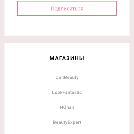
МАГАЗИНЫ
CultBeauty
LookFantastic
HQhair
BeautyExpert