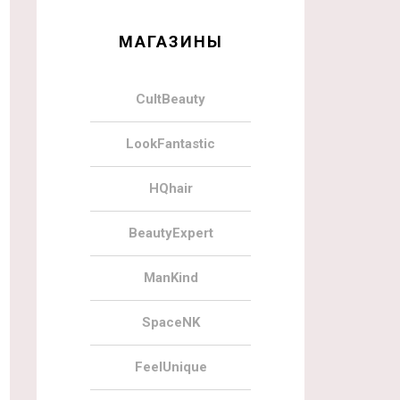
МАГАЗИНЫ
CultBeauty
LookFantastic
HQhair
BeautyExpert
ManKind
SpaceNK
FeelUnique