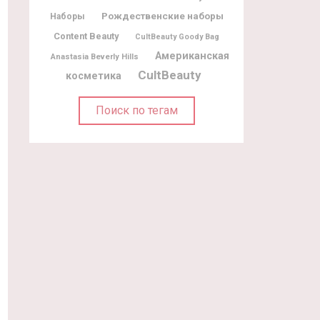
Рождественские наборы
Наборы
Content Beauty
CultBeauty Goody Bag
Американская
Anastasia Beverly Hills
CultBeauty
косметика
Поиск по тегам