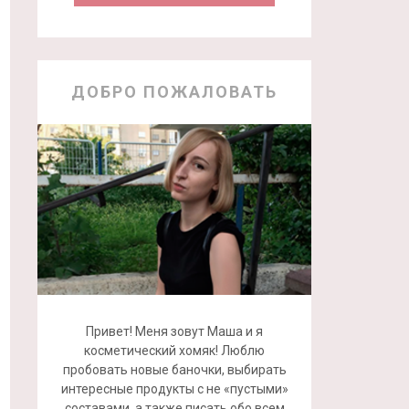
ДОБРО ПОЖАЛОВАТЬ
Привет! Меня зовут Маша и я
косметический хомяк! Люблю
пробовать новые баночки, выбирать
интересные продукты с не «пустыми»
составами, а также писать обо всем