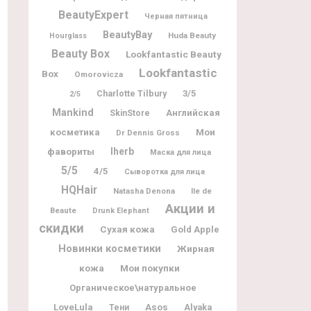
BeautyExpert
Черная пятница
BeautyBay
Huda Beauty
Hourglass
Beauty Box
Lookfantastic Beauty
Lookfantastic
Box
Omorovicza
Charlotte Tilbury
3/5
2/5
Mankind
Английская
SkinStore
Мои
косметика
Dr Dennis Gross
фавориты
Iherb
Маска для лица
5/5
4/5
Сыворотка для лица
HQHair
Natasha Denona
Ile de
Акции и
Beaute
Drunk Elephant
скидки
Сухая кожа
Gold Apple
Новинки косметики
Жирная
кожа
Мои покупки
Органическое\натуральное
LoveLula
Asos
Alyaka
Тени