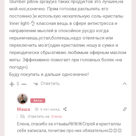
Slumber pillow spray(из таких продуктов это лучшее,на
мой нос,конечно. Прям готоова распылять его
постоянно:)и использую нюхательную соль-кристалы
Inner light-👌 классная вещь в сфере антистресса и
направлении мыслей в спокойное русдо когда
нерыничаешь,устал,болеешь,надо отвлечься или
переключить мозг(один кристаллик ношу в сумке и
периодически сбрызгиваю любимым эфирным маслом
мяты. Эффекивино помогает при головных болях «на
погоду»).
Буду покупать и дальше однозначно!
Ответить
0
Автор
Маша
6 лет назад
Ответить на
Елена
Елена, спасибо за отзывы!🌺🌺🌺Спрей и кристаллы
себе записала, почитаю про них обязательно😊😊😊