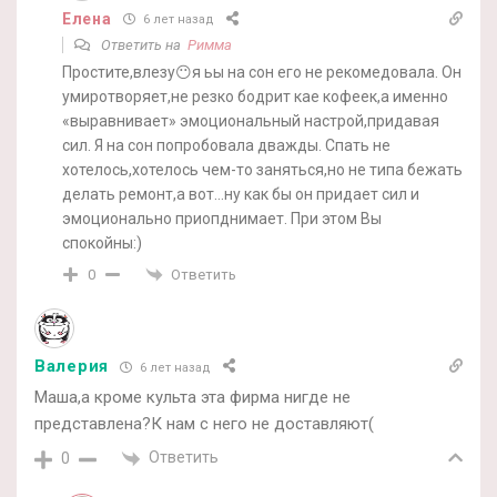
Елена
6 лет назад
Ответить на
Римма
Простите,влезу😶я ьы на сон его не рекомедовала. Он
умиротворяет,не резко бодрит кае кофеек,а именно
«выравнивает» эмоциональный настрой,придавая
сил. Я на сон попробовала дважды. Спать не
хотелось,хотелось чем-то заняться,но не типа бежать
делать ремонт,а вот…ну как бы он придает сил и
эмоционально приопднимает. При этом Вы
спокойны:)
Ответить
0
Валерия
6 лет назад
Маша,а кроме культа эта фирма нигде не
представлена?К нам с него не доставляют(
Ответить
0