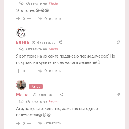
Ответить на
Vlada
Это точно😂😂😂
Ответить
0
Елена
6 лет назад
Ответить на
Маша
Я вот тоже на их сайте подвисаю периодически:) Но
покупаю на культе,тк без налога дешевле🙄
Ответить
0
Автор
Маша
6 лет назад
Ответить на
Елена
Ага, на культе, конечно, заметно выгоднее
получается😊😊😊
Ответить
0