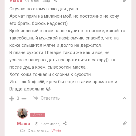
Vlada
6 лет назад
Скучаю по этому гелю для душа…
Аромат прям на миллион мой, но постоянно не хочу
его брать, боюсь надоест))
Bjork зеленый в этом плане курит в сторонке, какой-то
таксебешный мужской парфюмчик, спасибо, что на
коже слышится мягче и долго не держится…
В плане сухости Therapie такой же как и все, не
успеваю наверно дать превратиться в сахару)), тк
после душа крем, сыворотки, масла…
Хотя кожа тонкая и склонна к сухости.
Итог: любофф❤️, крем бы еще с таким ароматом и
Влада довольна!😂
Ответить
0
Автор
Маша
6 лет назад
Ответить на
Vlada