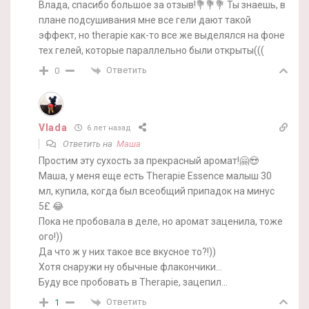
Влада, спасибо большое за отзыв!💐💐💐 Ты знаешь, в
плане подсушивания мне все гели дают такой
эффект, но therapie как-то все же выделялся на фоне
тех гелей, которые параллельно были открыты(((
Ответить
0
Vlada
6 лет назад
Ответить на
Маша
Простим эту сухость за прекрасный аромат!🤗😍
Маша, у меня еще есть Therapie Essence малыш 30
мл, купила, когда был всеобщий припадок на минус
5£ 😂
Пока не пробовала в деле, но аромат заценила, тоже
ого!))
Да что ж у них такое все вкусное то?!))
Хотя снаружи ну обычные флакончики…
Буду все пробовать в Therapie, зацепил…
Ответить
1