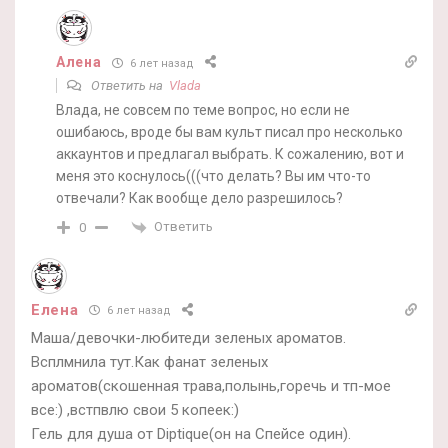
Алена
6 лет назад
Ответить на
Vlada
Влада, не совсем по теме вопрос, но если не
ошибаюсь, вроде бы вам культ писал про несколько
аккаунтов и предлагал выбрать. К сожалению, вот и
меня это коснулось(((что делать? Вы им что-то
отвечали? Как вообще дело разрешилось?
Ответить
0
Елена
6 лет назад
Маша/девочки-любитеди зеленых ароматов.
Всплмнила тут.Как фанат зеленых
ароматов(скошенная трава,полынь,горечь и тп-мое
все:) ,встпвлю свои 5 копеек:)
Гель для душа от Diptique(он на Спейсе один).