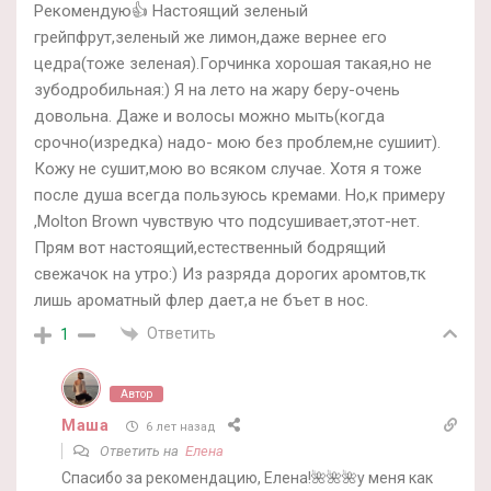
Рекомендую👍 Настоящий зеленый
грейпфрут,зеленый же лимон,даже вернее его
цедра(тоже зеленая).Горчинка хорошая такая,но не
зубодробильная:) Я на лето на жару беру-очень
довольна. Даже и волосы можно мыть(когда
срочно(изредка) надо- мою без проблем,не сушиит).
Кожу не сушит,мою во всяком случае. Хотя я тоже
после душа всегда пользуюсь кремами. Но,к примеру
,Molton Brown чувствую что подсушивает,этот-нет.
Прям вот настоящий,естественный бодрящий
свежачок на утро:) Из разряда дорогих аромтов,тк
лишь ароматный флер дает,а не бъет в нос.
Ответить
1
Автор
Маша
6 лет назад
Ответить на
Елена
Спасибо за рекомендацию, Елена!🌺🌺🌺у меня как