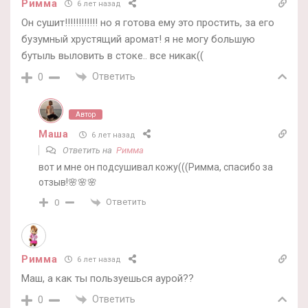
Римма
6 лет назад
Он сушит!!!!!!!!!!!! но я готова ему это простить, за его
бузумный хрустящий аромат! я не могу большую
бутыль выловить в стоке.. все никак((
Ответить
0
Автор
Маша
6 лет назад
Ответить на
Римма
вот и мне он подсушивал кожу(((Римма, спасибо за
отзыв!🌸🌸🌸
Ответить
0
Римма
6 лет назад
Маш, а как ты пользуешься аурой??
Ответить
0