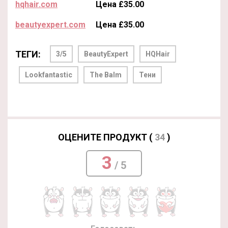
hqhair.com
Цена £35.00
beautyexpert.com
Цена £35.00
ТЕГИ:
3/5
BeautyExpert
HQHair
Lookfantastic
The Balm
Тени
ОЦЕНИТЕ ПРОДУКТ (
34
)
3
/ 5