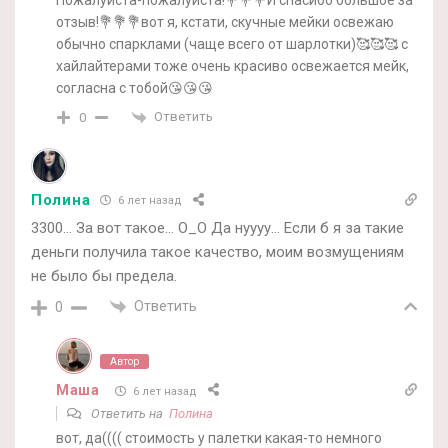
Пожалуйста-пожалуйста!💐💐💐И спасибо большое за
отзыв!💐💐💐вот я, кстати, скучные мейки освежаю
обычно спарклами (чаще всего от шарлотки)🥰🥰🥰 с
хайлайтерами тоже очень красиво освежается мейк,
согласна с тобой😘😘😘
Ответить
0
Полинa
6 лет назад
3300… За вот такое… О_О Да нуууу… Если б я за такие
деньги получила такое качество, моим возмущениям
не было бы предела.
Ответить
0
Автор
Маша
6 лет назад
Ответить на
Полинa
вот, да(((( стоимость у палетки какая-то немного