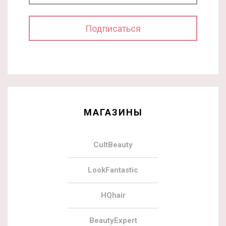
МАГАЗИНЫ
CultBeauty
LookFantastic
HQhair
BeautyExpert