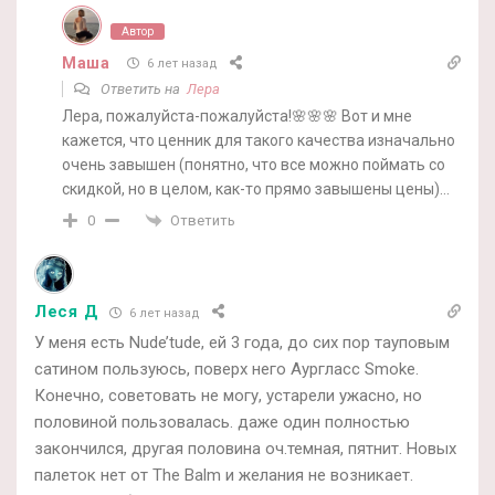
Автор
Маша
6 лет назад
Ответить на
Лера
Лера, пожалуйста-пожалуйста!🌸🌸🌸 Вот и мне
кажется, что ценник для такого качества изначально
очень завышен (понятно, что все можно поймать со
скидкой, но в целом, как-то прямо завышены цены)…
Ответить
0
Леся Д
6 лет назад
У меня есть Nude’tude, ей 3 года, до сих пор тауповым
сатином пользуюсь, поверх него Аургласс Smoke.
Конечно, советовать не могу, устарели ужасно, но
половиной пользовалась. даже один полностью
закончился, другая половина оч.темная, пятнит. Новых
палеток нет от The Balm и желания не возникает.