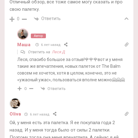
Отличный обзор, все тоже самое могу сказать и про
свою палетку.
Ответить
0
Автор
Маша
6 лет назад
Ответить на
Леся Д
Леся, спасибо большое за отзыв!🌹🌹🌹вот и у меня
такие же впечатления, новых палеток от The Balm
совсем не хочется, хотя в целом, конечно, это не
«ужасный ужас», пользоваться вполне можно🤗🤗🤗
Ответить
0
Oliva
6 лет назад
Ой, у меня есть эта палетка. Я ее покупала года 2
назад. И у меня тогда было от силы 2 палетки.
Поэтому тогда она меня впечатлила. А сейчас я ей