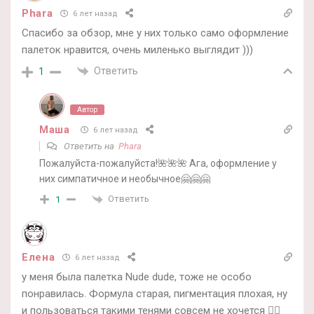
Phara
6 лет назад
Спасибо за обзор, мне у них только само оформление
палеток нравится, очень миленько выглядит )))
Ответить
1
Автор
Маша
6 лет назад
Ответить на
Phara
Пожалуйста-пожалуйста!🌺🌺🌺 Ага, оформление у
них симпатичное и необычное🤗🤗🤗
Ответить
1
Елена
6 лет назад
у меня была палетка Nude dude, тоже не особо
понравилась. Формула старая, пигментация плохая, ну
и пользоваться такими тенями совсем не хочется 🤷‍♀️