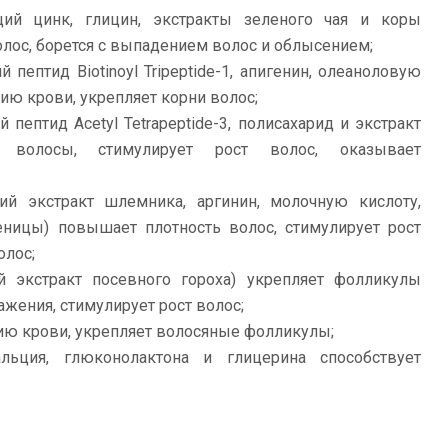
щий цинк, глицин, экстракты зеленого чая и коры
олос, борется с выпадением волос и облысением;
 пептид Biotinoyl Tripeptide-1, апигенин, олеаноловую
ию крови, укрепляет корни волос;
 пептид Acetyl Tetrapeptide-3, полисахарид и экстракт
т волосы, стимулирует рост волос, оказывает
ий экстракт шлемника, аргинин, молочную кислоту,
ницы) повышает плотность волос, стимулирует рост
олос;
й экстракт посевного гороха) укрепляет фолликулы
ажения, стимулирует рост волос;
ю крови, укрепляет волосяные фолликулы;
ьция, глюконолактона и глицерина способствует