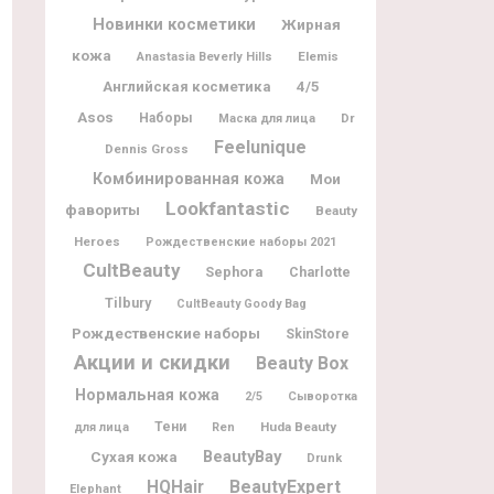
Новинки косметики
Жирная
кожа
Elemis
Anastasia Beverly Hills
Английская косметика
4/5
Asos
Наборы
Dr
Маска для лица
Feelunique
Dennis Gross
Комбинированная кожа
Мои
Lookfantastic
фавориты
Beauty
Heroes
Рождественские наборы 2021
CultBeauty
Sephora
Charlotte
Tilbury
CultBeauty Goody Bag
Рождественские наборы
SkinStore
Акции и скидки
Beauty Box
Нормальная кожа
2/5
Сыворотка
Тени
Huda Beauty
для лица
Ren
BeautyBay
Сухая кожа
Drunk
BeautyExpert
HQHair
Elephant