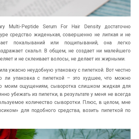
y Multi-Peptide Serum For Hair Density достаточно
туре средство жиденькая, совершенно не липкая и не
вает покалываний или пощипываний, она легко
аздражает скальп. В общем, не создает ни малейшего
еляет и не склеивает волосы, не делает их жирными.
ла ужасно неудобную упаковку с пипеткой. Вот честно
то ли упаковка с пипеткой – это худшее, что можно
 По моим ощущениям, сыворотка слишком жидкая для
нно убежать из пипетки, в результате у меня не всегда
ользуемое количество сыворотки. Плюс, в целом, мне
осиком» для подобного средства, возить пипеткой по