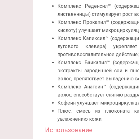
Комплекс Реденсил
™
(содержа
лиственницы) стимулирует рост в
Комплекс Прокапил
™
(содержащий
кислоту) улучшает микроциркуляц
Комплекс Капиксил
™
(содержащий
лугового клевера) укрепляе
противовоспалительное действие;
Комплекс Баикапил
™
(содержащ
экстракты зародышей сои и пше
волос, препятствует выпадению в
Комплекс Анагеин
™
(содержащи
волос, способствует снятию раздр
Кофеин улучшает микроциркуляци
Плюс, смесь из глюконата кал
увлажнению кожи.
Использование