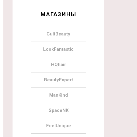
МАГАЗИНЫ
CultBeauty
LookFantastic
HQhair
BeautyExpert
ManKind
SpaceNK
FeelUnique