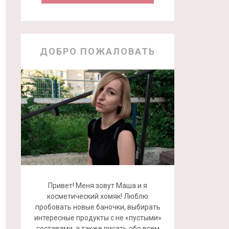
ДОБРО ПОЖАЛОВАТЬ
Привет! Меня зовут Маша и я
косметический хомяк! Люблю
пробовать новые баночки, выбирать
интересные продукты с не «пустыми»
составами, а также писать обо всем