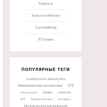
Sephora
Золотое Яблоко
CurrentBody
Л’Этуаль
ПОПУЛЯРНЫЕ ТЕГИ
Lookfantastic Beauty Box
5/5
Американская косметика
Alyaka
LoveLula
Omorovicza
3/5
Черная пятница
Hourglass
Органическое\натуральное