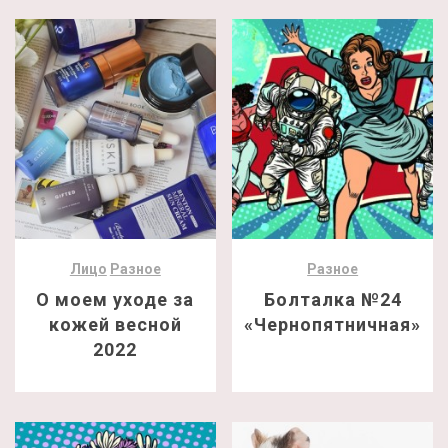
Лицо
Разное
Разное
О моем уходе за
Болталка №24
кожей весной
«Чернопятничная»
2022