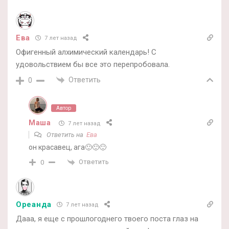
Ева
7 лет назад
Офигенный алхимический календарь! С
удовольствием бы все это перепробовала.
Ответить
0
Автор
Маша
7 лет назад
Ответить на
Ева
он красавец, ага🙂🙂🙂
Ответить
0
Ореанда
7 лет назад
Дааа, я еще с прошлогоднего твоего поста глаз на