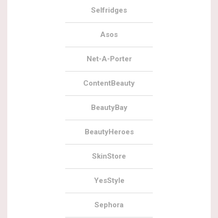
Selfridges
Asos
Net-A-Porter
ContentBeauty
BeautyBay
BeautyHeroes
SkinStore
YesStyle
Sephora