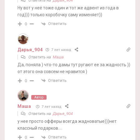
Ответить на
Дарья_904
Ну вот у неё тоже один и тот же адвент из года в
год))) только коробочку саму изменяет))
Ответить
0
Дарья_904
7 лет назад
Ответить на
Маша
Да, поняла ) что-то дамы тут ругают ее за жадность ))
от этого она совсем не нравится )
Ответить
0
Автор
Маша
7 лет назад
Ответить на
Дарья_904
у нее просто офферы всегда жадноватые)))нет
классный подарков….
Ответить
0