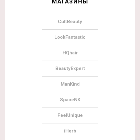
МАГАЗИНЫ
CultBeauty
LookFantastic
HQhair
BeautyExpert
ManKind
SpaceNK
FeelUnique
iHerb