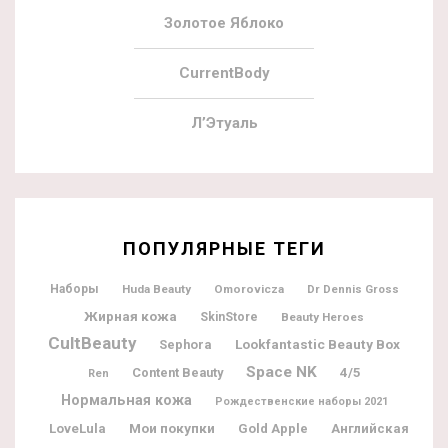
Золотое Яблоко
CurrentBody
Л’Этуаль
ПОПУЛЯРНЫЕ ТЕГИ
Наборы
Huda Beauty
Omorovicza
Dr Dennis Gross
Жирная кожа
SkinStore
Beauty Heroes
CultBeauty
Lookfantastic Beauty Box
Sephora
Space NK
Content Beauty
4/5
Ren
Нормальная кожа
Рождественские наборы 2021
Мои покупки
LoveLula
Gold Apple
Английская