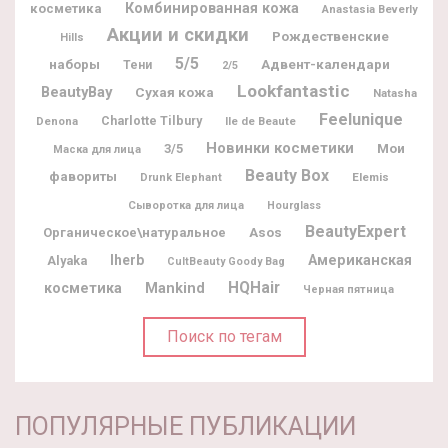
Комбинированная кожа
косметика
Anastasia Beverly
Акции и скидки
Рождественские
Hills
5/5
наборы
Адвент-календари
Тени
2/5
Lookfantastic
BeautyBay
Сухая кожа
Natasha
Feelunique
Charlotte Tilbury
Denona
Ile de Beaute
Новинки косметики
Мои
3/5
Маска для лица
Beauty Box
фавориты
Elemis
Drunk Elephant
Сыворотка для лица
Hourglass
BeautyExpert
Органическое\натуральное
Asos
Iherb
Американская
Alyaka
CultBeauty Goody Bag
HQHair
косметика
Mankind
Черная пятница
Поиск по тегам
ПОПУЛЯРНЫЕ ПУБЛИКАЦИИ