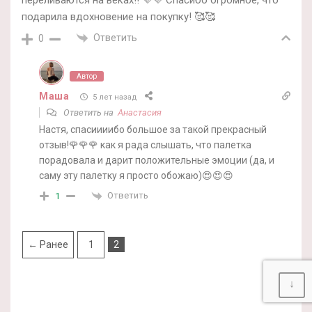
переливаются на веках!! 💜💜 Спасибо огромное, что
подарила вдохновение на покупку! 🥰🥰
Ответить
0
Автор
Маша
5 лет назад
Ответить на
Анастасия
Настя, спасиииибо большое за такой прекрасный
отзыв!🌹🌹🌹 как я рада слышать, что палетка
порадовала и дарит положительные эмоции (да, и
саму эту палетку я просто обожаю)😍😍😍
Ответить
1
← Ранее
1
2
↓