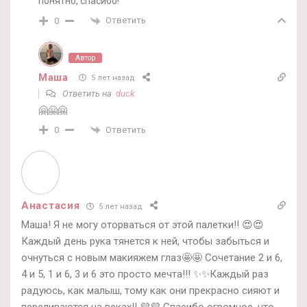
понятно, спасибо!
Ответить
0
Автор
Маша
5 лет назад
Ответить на
duck
🤗🤗🤗
Ответить
0
Анастасия
5 лет назад
Маша! Я не могу оторваться от этой палетки!! 😍😍
Каждый день рука тянется к ней, чтобы забыться и
очнуться с новым макияжем глаз🤩🤩 Сочетание 2 и 6,
4 и 5, 1 и 6, 3 и 6 это просто мечта!!! ✨✨Каждый раз
радуюсь, как малыш, тому как они прекрасно сияют и