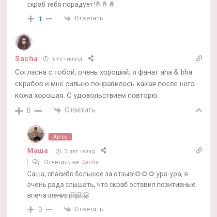
скраб тебя порадует!🤞🤞🤞
Ответить
1
Sacha
5 лет назад
Согласна с тобой, очень хороший, я фанат aha & bha
скрабов и мне сильно понравилось какая после него
кожа хорошая. С удовольствием повторю.
Ответить
0
Автор
Маша
5 лет назад
Ответить на
Sacha
Саша, спасибо большое за отзыв!🌻🌻🌻 ура-ура, я
очень рада слышать, что скраб оставил позитивные
впечатления🤗🤗🤗
Ответить
0