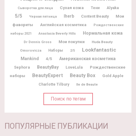
Сухая кожа
Alyaka
Тени
Сыворотка для лица
5/5
Iherb
Мои
Content Beauty
Черная пятница
фавориты
Английская косметика
Рождественские
Нормальная кожа
наборы 2021
Anastasia Beverly Hills
Мои покупки
Dr Dennis Gross
Huda Beauty
Lookfantastic
Omorovicza
Наборы
2/5
Mankind
Американская косметика
4/5
BeautyBay
Рождественские
Sephora
LoveLula
BeautyExpert
Beauty Box
наборы
Gold Apple
Charlotte Tilbury
Ile de Beaute
Поиск по тегам
ПОПУЛЯРНЫЕ ПУБЛИКАЦИИ