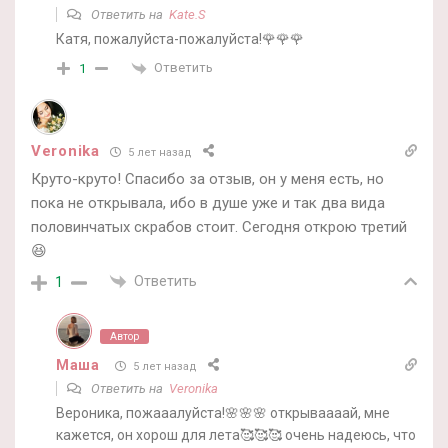
Ответить на
Kate.S
Катя, пожалуйста-пожалуйста!🌹🌹🌹
Ответить
1
Veronika
5 лет назад
Круто-круто! Спасибо за отзыв, он у меня есть, но
пока не открывала, ибо в душе уже и так два вида
половинчатых скрабов стоит. Сегодня открою третий
😆
Ответить
1
Автор
Маша
5 лет назад
Ответить на
Veronika
Вероника, пожааалуйста!🌸🌸🌸 открываааай, мне
кажется, он хорош для лета🥰🥰🥰 очень надеюсь, что