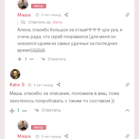
Автор
Маша
5 лет назад
Ответить на
Alena
Алена, спасибо большое за отзыв!🌹🌹🌹 ура-ура, я
очень рада, что скраб понравился (для меня он
оказался одним из самых удачных за последнее
время)🤗🤗🤗
Ответить
1
Kate.S
5 лет назад
Маша, спасибо за описание, положила в виш, тоже
захотелось попробовать с таким-то составом ))
Ответить
1
Автор
Маша
5 лет назад