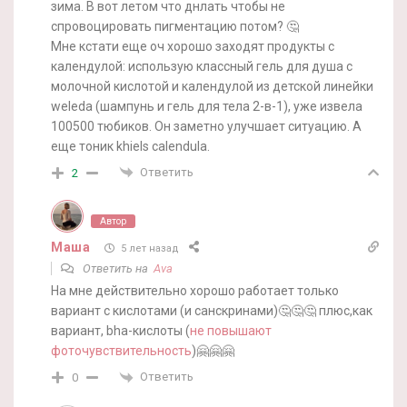
зима. В вот летом что днлать чтобы не
спровоцировать пигментацию потом? 🤔
Мне кстати еще оч хорошо заходят продукты с
календулой: использую классный гель для душа с
молочной кислотой и календулой из детской линейки
weleda (шампунь и гель для тела 2-в-1), уже извела
100500 тюбиков. Он заметно улучшает ситуацию. А
еще тоник khiels calendula.
Ответить
2
Автор
Маша
5 лет назад
Ответить на
Ava
На мне действительно хорошо работает только
вариант с кислотами (и санскринами)🤔🤔🤔 плюс,как
вариант, bha-кислоты (
не повышают
фоточувствительность
)🤗🤗🤗
Ответить
0