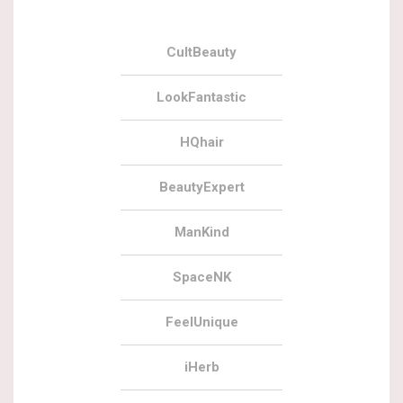
CultBeauty
LookFantastic
HQhair
BeautyExpert
ManKind
SpaceNK
FeelUnique
iHerb