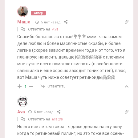
Автор
Маша
5 лет назад
Ответить на
Ava
Спасибо большое за отзыв!💐💐💐 ммм…я на самом
деле люблю и более маслянистые скрабы, и более
легкие (скорее зависит времени года и от того, что я
планирую наносить дальше)🤔🤔🤔🤗🤗🤗 с плечами
мне лучше всего помогают кислоты (в особенности
салицилка и еще хорошо заходит тоник от ren), плюс,
вот Маша чуть ниже советует ретиноиды🤗🤗🤗
Ответить
1
Ava
5 лет назад
Ответить на
Маша
Но это все летом такоэ… я даже делала на эту зону
когда то ретиноевый пилинг, но это тоже все осень-