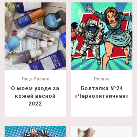
Лицо
Разное
Разное
О моем уходе за
Болталка №24
кожей весной
«Чернопятничная»
2022