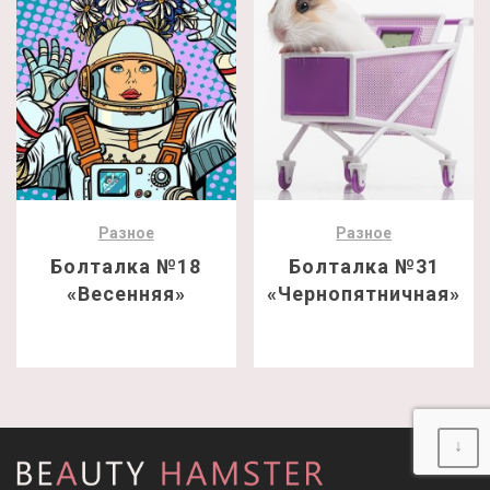
Разное
Разное
Болталка №18
Болталка №31
«Весенняя»
«Чернопятничная»
↓