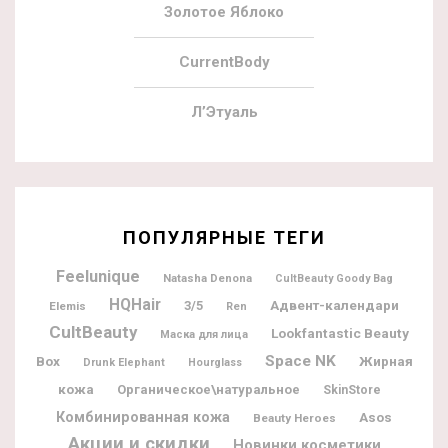
Золотое Яблоко
CurrentBody
Л’Этуаль
ПОПУЛЯРНЫЕ ТЕГИ
Feelunique
Natasha Denona
CultBeauty Goody Bag
HQHair
Адвент-календари
3/5
Elemis
Ren
CultBeauty
Lookfantastic Beauty
Маска для лица
Space NK
Box
Жирная
Drunk Elephant
Hourglass
кожа
Органическое\натуральное
SkinStore
Комбинированная кожа
Asos
Beauty Heroes
Акции и скидки
Новинки косметики