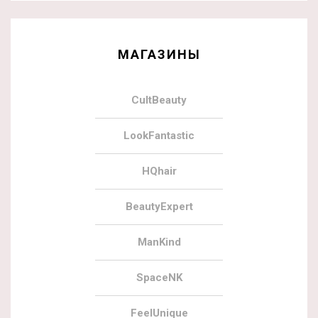
МАГАЗИНЫ
CultBeauty
LookFantastic
HQhair
BeautyExpert
ManKind
SpaceNK
FeelUnique