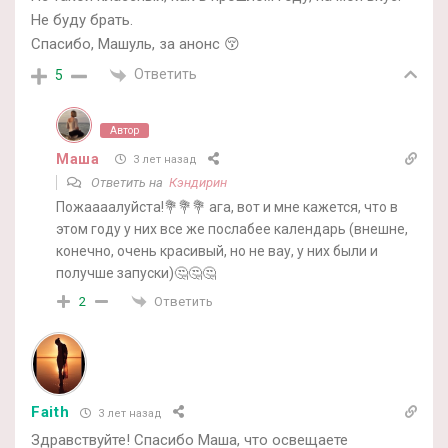
Не буду брать.
Спасибо, Машуль, за анонс 😚
Ответить
5
Автор
Маша
3 лет назад
Ответить на
Кэндирин
Пожаааалуйста!💐💐💐 ага, вот и мне кажется, что в
этом году у них все же послабее календарь (внешне,
конечно, очень красивый, но не вау, у них были и
получше запуски)🤔🤔🤔
Ответить
2
Faith
3 лет назад
Здравствуйте! Спасибо Маша, что освещаете