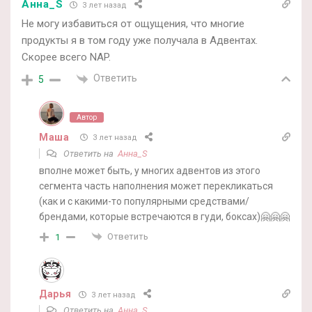
Анна_S
3 лет назад
Не могу избавиться от ощущения, что многие
продукты я в том году уже получала в Адвентах.
Скорее всего NAP.
Ответить
5
Автор
Маша
3 лет назад
Ответить на
Анна_S
вполне может быть, у многих адвентов из этого
сегмента часть наполнения может перекликаться
(как и с какими-то популярными средствами/
брендами, которые встречаются в гуди, боксах)🤗🤗🤗
Ответить
1
Дарья
3 лет назад
Ответить на
Анна_S