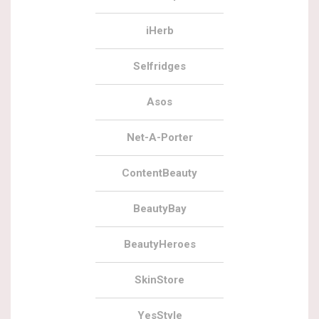
iHerb
Selfridges
Asos
Net-A-Porter
ContentBeauty
BeautyBay
BeautyHeroes
SkinStore
YesStyle