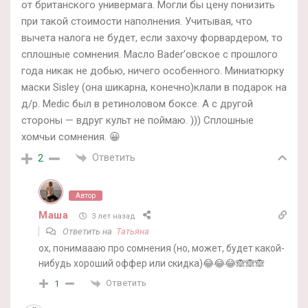
от британского универмага. Могли бы цену понизить
при такой стоимости наполнения. Учитывая, что
вычета налога не будет, если захочу форвардером, то
сплошные сомнения. Масло Bader’овское с прошлого
года никак не добью, ничего особенного. Миниатюрку
маски Sisley (она шикарна, конечно)клали в подарок на
д/р. Medic был в ретиноловом боксе. А с другой
стороны — вдруг культ не поймаю. ))) Сплошные
хомчьи сомнения. 😀
Ответить
2
Автор
Маша
3 лет назад
Ответить на
Татьяна
ох, понимаааю про сомнения (но, может, будет какой-
нибудь хороший оффер или скидка)😂😂😂🙈🙈🙈
Ответить
1