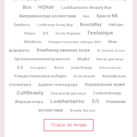
Box
HQHair
Lookfantastic Beauty Box
Space NK
Американская косметика
Ren
BeautyBay
Sephora
Наборы
CultBeauty Goody Bag
Feelunique
3/5
Elemis
Drunk Elephant
Мои
SkinStore
Рождественские наборы 2021
фавориты
Комбинированная кожа
Dr Dennis Gross
Органическое\натуральное
Alyaka
Маска для лица
4/5
Asos
Huda Beauty
Omorovicza
Hourglass
Рождественские наборы
Английская
Ile de Beaute
Адвент-календари
Нормальная кожа
косметика
CultBeauty
Content Beauty
Сыворотка для лица
Lookfantastic
5/5
Новинки
Жирная кожа
косметики
Beauty Heroes
Поиск по тегам