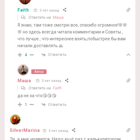
Faith
3 лет назад
Ответить на
Маша
Я знаю, там тоже смотрю все, спасибо огромное!🌸🌸
🌸 но здесь всегда читала комментарии и Советы ,
что лучше , что интереснее взять,побыстрее бы вам
начали доставлять 🙏
Ответить
4
Автор
Маша
3 лет назад
Ответить на
Faith
да не за что😘😘😘
Ответить
1
SilverMarina
3 лет назад
Эх, а мне нравится. Надо ещё раз с калькулятором