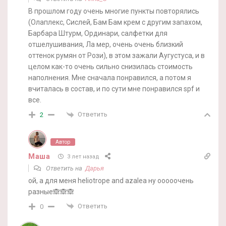
В прошлом году очень многие пункты повторялись
(Олаплекс, Сислей, Бам Бам крем с другим запахом,
Барбара Штурм, Ординари, салфетки для
отшелушивания, Ла мер, очень очень близкий
оттенок румян от Рози), в этом зажали Аугустуса, и в
целом как-то очень сильно снизилась стоимость
наполнения. Мне сначала понравился, а потом я
вчиталась в состав, и по сути мне понравился spf и
все.
Ответить
2
Автор
Маша
3 лет назад
Ответить на
Дарья
ой, а для меня heliotrope and azalea ну ооооочень
разные🙈🙈🙈
Ответить
0