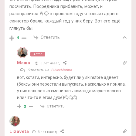
посчитать. Посредника прибавить, может, и
разонравится 🤞😆 в прошлом году я только адвент
скинстор брала, каждый год у них беру. Вот его ещё
глянуть бы.
Ответить
4
Автор
Маша
3 лет назад
Ответить на
SilverMarina
вот, кстати, интересно, будет ли у skinstore адвент
(боксы они перестали выпускать, насколько я поняла,
у них полностью сменилась команда маркетологов
или что-то в этом духе)🤔🤔🤔
Ответить
3
Lizaveta
3 лет назад