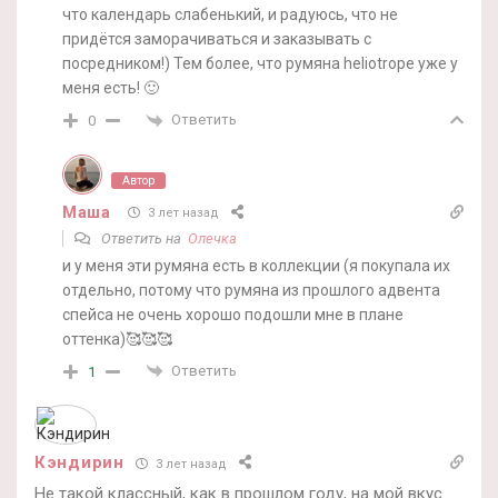
что календарь слабенький, и радуюсь, что не
придётся заморачиваться и заказывать с
посредником!) Тем более, что румяна heliotrope уже у
меня есть! 🙂
Ответить
0
Автор
Маша
3 лет назад
Ответить на
Олечка
и у меня эти румяна есть в коллекции (я покупала их
отдельно, потому что румяна из прошлого адвента
спейса не очень хорошо подошли мне в плане
оттенка)🥰🥰🥰
Ответить
1
Кэндирин
3 лет назад
Не такой классный, как в прошлом году, на мой вкус.