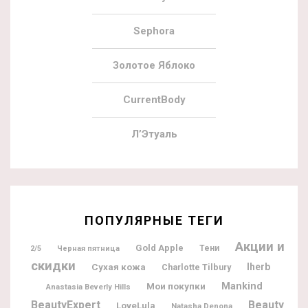
Sephora
Золотое Яблоко
CurrentBody
Л’Этуаль
ПОПУЛЯРНЫЕ ТЕГИ
Акции и
Gold Apple
Тени
2/5
Черная пятница
скидки
Iherb
Сухая кожа
Charlotte Tilbury
Мои покупки
Mankind
Anastasia Beverly Hills
BeautyExpert
Beauty
LoveLula
Natasha Denona