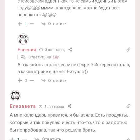
спейсовский адвент как-то не самый удачный в этом
году🤔🤔🤔 мммм…как здорово, можно будет все
перенюхать😍😍😍
Ответить
1
Евгения
3 лет назад
Ответить на
Lily
А в какой вы стране, если не секрет? Интересно стало,
в какой стране ещё нет Ритуалс ))
Ответить
0
Елизавета
3 лет назад
А мне календарь нравится, я бы взяла. Есть продукты,
которые и так покупаю и есть что-то, что с радостью
бы попробовала, так что решила брать.
Ответить
1