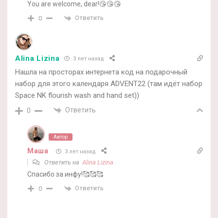
You are welcome, dear!😘😘😘
Ответить
0
Alina Lizina
3 лет назад
Нашла на просторах интернета код на подарочный
набор для этого календаря ADVENT22 (там идёт набор
Space NK flourish wash and hand set))
Ответить
0
Автор
Маша
3 лет назад
Ответить на
Alina Lizina
Спасибо за инфу!🥰🥰🥰
Ответить
0