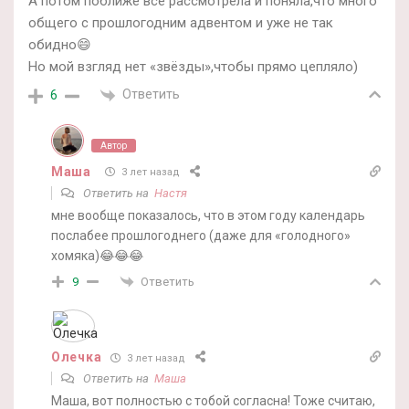
А потом поближе все рассмотрела и поняла,что много
общего с прошлогодним адвентом и уже не так
обидно😄
Но мой взгляд нет «звёзды»,чтобы прямо цепляло)
Ответить
6
Автор
Маша
3 лет назад
Ответить на
Настя
мне вообще показалось, что в этом году календарь
послабее прошлогоднего (даже для «голодного»
хомяка)😂😂😂
Ответить
9
Олечка
3 лет назад
Ответить на
Маша
Маша, вот полностью с тобой согласна! Тоже считаю,