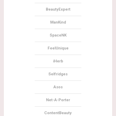
BeautyExpert
ManKind
SpaceNK
FeelUnique
iHerb
Selfridges
Asos
Net-A-Porter
ContentBeauty