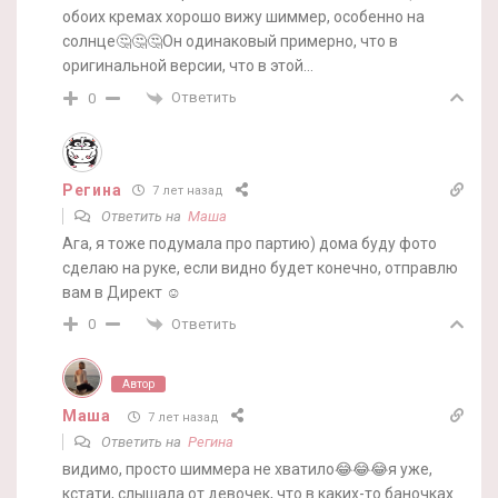
обоих кремах хорошо вижу шиммер, особенно на
солнце🤔🤔🤔Он одинаковый примерно, что в
оригинальной версии, что в этой…
Ответить
0
Регина
7 лет назад
Ответить на
Маша
Ага, я тоже подумала про партию) дома буду фото
сделаю на руке, если видно будет конечно, отправлю
вам в Директ ☺️
Ответить
0
Автор
Маша
7 лет назад
Ответить на
Регина
видимо, просто шиммера не хватило😂😂😂я уже,
кстати, слышала от девочек, что в каких-то баночках