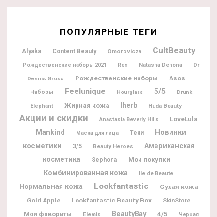
ПОПУЛЯРНЫЕ ТЕГИ
CultBeauty
Alyaka
Content Beauty
Omorovicza
Natasha Denona
Dr
Рождественские наборы 2021
Ren
Рождественские наборы
Asos
Dennis Gross
Feelunique
5/5
Наборы
Hourglass
Drunk
Жирная кожа
Iherb
Huda Beauty
Elephant
Акции и скидки
LoveLula
Anastasia Beverly Hills
Новинки
Mankind
Тени
Маска для лица
косметики
Американская
3/5
Beauty Heroes
косметика
Мои покупки
Sephora
Комбинированная кожа
Ile de Beaute
Lookfantastic
Нормальная кожа
Сухая кожа
Lookfantastic Beauty Box
Gold Apple
SkinStore
BeautyBay
Мои фавориты
4/5
Elemis
Черная