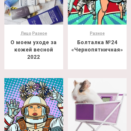
Лицо
Разное
Разное
О моем уходе за
Болталка №24
кожей весной
«Чернопятничная»
2022