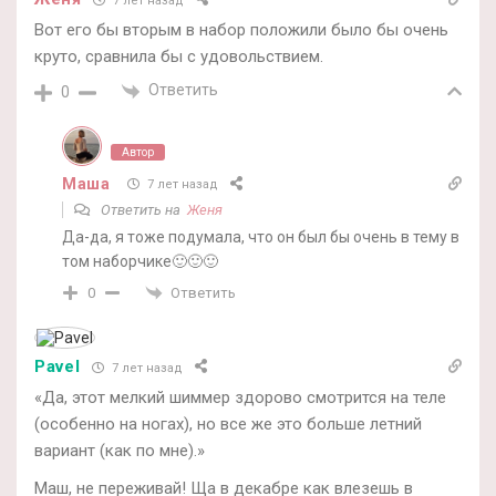
7 лет назад
Вот его бы вторым в набор положили было бы очень
круто, сравнила бы с удовольствием.
Ответить
0
Автор
Маша
7 лет назад
Ответить на
Женя
Да-да, я тоже подумала, что он был бы очень в тему в
том наборчике🙂🙂🙂
Ответить
0
Pavel
7 лет назад
«Да, этот мелкий шиммер здорово смотрится на теле
(особенно на ногах), но все же это больше летний
вариант (как по мне).»
Маш, не переживай! Ща в декабре как влезешь в