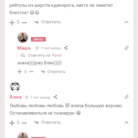
рейтузы из шерсти единорога, никто не заметит
блесток! 😃😃
Ответить
0
Автор
Маша
7 лет назад
Ответить на
Pavel
ахаха))))ржу блин)))))
Ответить
0
Анна
7 лет назад
Любовь-любовь-любовь 😻 взяла большую версию.
Останавливаться не поанирую 😁
Ответить
0