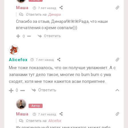
Маша
7 лет назад
Ответить на
Динара
Спасибо за отзыв, Динара!🌺🌺🌺Рада, что наши
впечатления о креме совпали)))
Ответить
0
Alicefox
7 лет назад
Мне тоже показалось, что он получше увлажняет. А с
запахами тут дело такое, многие по bum bum с ума
сходят, хотя мне тоже кажется асаи поприятнее.
Ответить
0
Автор
Маша
7 лет назад
Ответить на
Alicefox
Их оригинальный запах, мне кажется, может либо