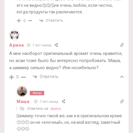
его не видно🤔🤔🤔не очень люблю, если честно,
когда продукты так различаются…
Ответить
0
Арина
7 лет назад
А мне наоборот оригинальный аромат очень нравится,
но асаи тоже было бы интересно попробовать. Маша,
а шиммер сильно видно? Или носибельно?
Ответить
0
Автор
Маша
7 лет назад
Ответить на
Арина
Шиммер точно такой же, как и в оригинальном креме
🙂🙂🙂 он не «елочный», но, на мой взгляд, заметный
🙂🙂🙂