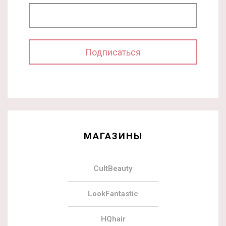
МАГАЗИНЫ
CultBeauty
LookFantastic
HQhair