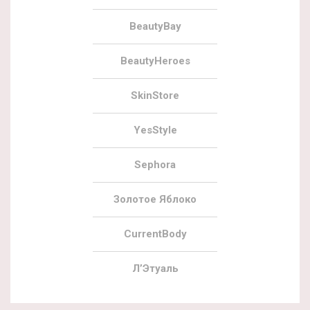
BeautyBay
BeautyHeroes
SkinStore
YesStyle
Sephora
Золотое Яблоко
CurrentBody
Л’Этуаль