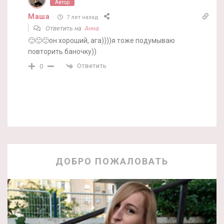
Автор
Маша
7 лет назад
Ответить на
Анна
🙂🙂🙂он хороший, ага))))я тоже подумываю
повторить баночку))
Ответить
0
ДОБРО ПОЖАЛОВАТЬ