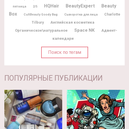
BeautyExpert
Beauty
HQHair
пятница
2/5
Box
Charlotte
CultBeauty Goody Bag
Сыворотка для лица
Tilbury
Английская косметика
Space NK
Адвент-
Органическое\натуральное
календари
Поиск по тегам
ПОПУЛЯРНЫЕ ПУБЛИКАЦИИ