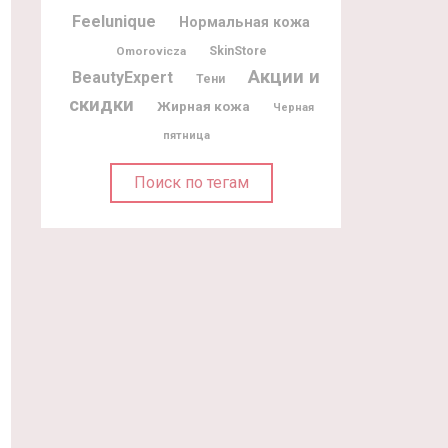
Feelunique
Нормальная кожа
Omorovicza
SkinStore
Акции и
BeautyExpert
Тени
скидки
Жирная кожа
Черная
пятница
Поиск по тегам