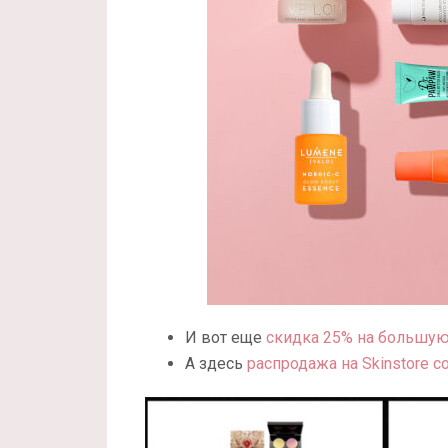
И вот еще
скидка 25% на большую 
А здесь
распродажа на Skinstore 