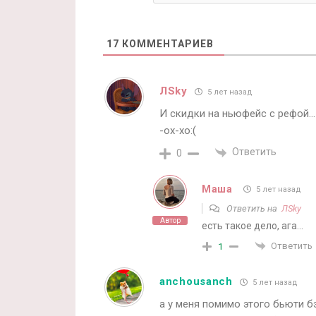
17
КОММЕНТАРИЕВ
ЛSky
5 лет назад
И скидки на ньюфейс с рефой… 
-ох-хо:(
Ответить
0
Маша
5 лет назад
Ответить на
ЛSky
Автор
есть такое дело, ага…
Ответить
1
anchousanch
5 лет назад
а у меня помимо этого бьюти б