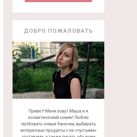
ДОБРО ПОЖАЛОВАТЬ
Привет! Меня зовут Маша и я
косметический хомяк! Люблю
пробовать новые баночки, выбирать
интересные продукты с не «пустыми»
составами, а также писать обо всем