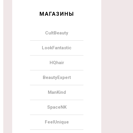
МАГАЗИНЫ
CultBeauty
LookFantastic
HQhair
BeautyExpert
ManKind
SpaceNK
FeelUnique