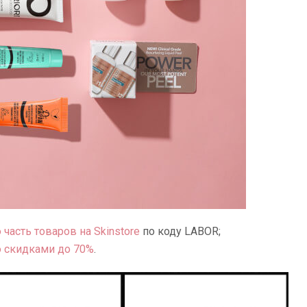
часть товаров на Skinstore
по коду LABOR;
со скидками до 70%
.