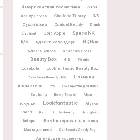
Американская косметика
Asos
Charlotte Tilbury
3/5
Beauty Heroes
Сухая кожа
Content Beauty
Drunk
Space NK
Gold Apple
Elephant
5/5
HQHair
Адвент-календари
Natasha Denona
Dr Dennis Gross
Beauty Box
4/5
Elemis
Lookfantastic Beauty Box
LoveLula
Новинки
Anastasia Beverly Hills
косметики
2/5
Сыворотка для лица
Мои
Sephora
Ile de Beaute
Lookfantastic
покупки
Alyaka
Iherb
Huda Beauty
Ren
Hourglass
Комбинированная кожа
Наборы
Маска для лица
CultBeauty Goody Bag
Английская косметика