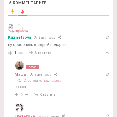
5
КОММЕНТАРИЕВ
Kuznetsova
6 лет назад
ну ооооочень щедрый подарок
Ответить
1
Автор
Маша
6 лет назад
Ответить на
Kuznetsova
🤷‍♀️🤷‍♀️🤷‍♀️
Ответить
0
Екатерина
6 лет назад