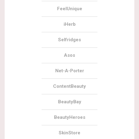
FeelUnique
iHerb
Selfridges
Asos
Net-A-Porter
ContentBeauty
BeautyBay
BeautyHeroes
SkinStore