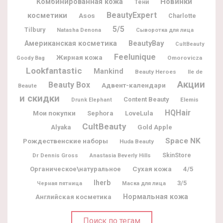
Новинки
Комбинированная кожа
Тени
BeautyExpert
косметики
Asos
Charlotte
5/5
Tilbury
Natasha Denona
Сыворотка для лица
BeautyBay
Американская косметика
CultBeauty
Feelunique
Жирная кожа
Omorovicza
Goody Bag
Lookfantastic
Mankind
Beauty Heroes
Ile de
Акции
Beauty Box
Адвент-календари
Beaute
и скидки
Content Beauty
Elemis
Drunk Elephant
HQHair
Мои покупки
Sephora
LoveLula
CultBeauty
Alyaka
Gold Apple
Space NK
Рождественские наборы
Huda Beauty
Dr Dennis Gross
SkinStore
Anastasia Beverly Hills
Органическое\натуральное
Сухая кожа
4/5
Iherb
3/5
Черная пятница
Маска для лица
Нормальная кожа
Английская косметика
Поиск по тегам