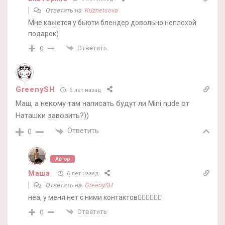
Ответить на
Kuznetsova
Мне кажется у бьюти блендер довольно неплохой
подарок)
Ответить
0
GreenySH
6 лет назад
Маш, а некому там написать будут ли Mini nude от
Наташки завозить?))
Ответить
0
Автор
Маша
6 лет назад
Ответить на
GreenySH
неа, у меня нет с ними контактов🤷‍♀️🤷‍♀️🤷‍♀️
Ответить
0