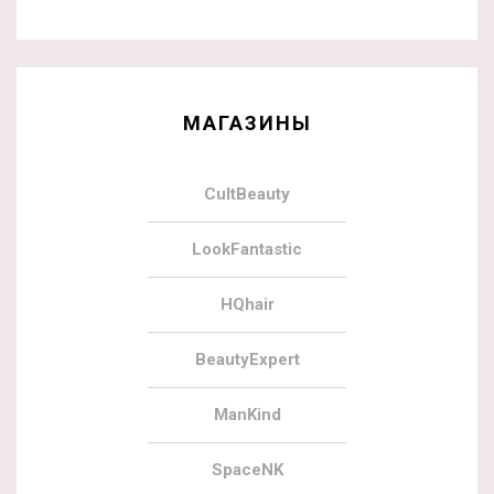
МАГАЗИНЫ
CultBeauty
LookFantastic
HQhair
BeautyExpert
ManKind
SpaceNK