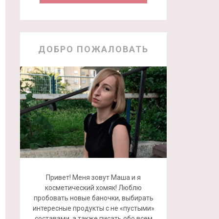
ДОБРО ПОЖАЛОВАТЬ
Привет! Меня зовут Маша и я
косметический хомяк! Люблю
пробовать новые баночки, выбирать
интересные продукты с не «пустыми»
составами, а также писать обо всем