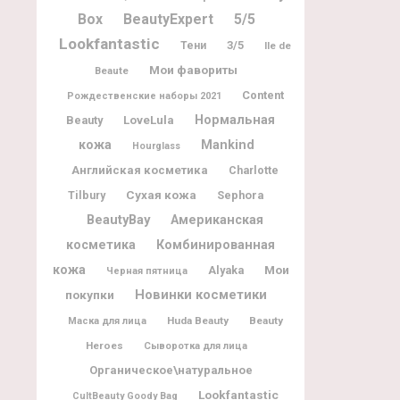
Box
BeautyExpert
5/5
Lookfantastic
3/5
Тени
Ile de
Мои фавориты
Beaute
Content
Рождественские наборы 2021
Нормальная
Beauty
LoveLula
кожа
Mankind
Hourglass
Английская косметика
Charlotte
Tilbury
Сухая кожа
Sephora
BeautyBay
Американская
косметика
Комбинированная
кожа
Мои
Alyaka
Черная пятница
Новинки косметики
покупки
Huda Beauty
Beauty
Маска для лица
Heroes
Сыворотка для лица
Органическое\натуральное
Lookfantastic
CultBeauty Goody Bag