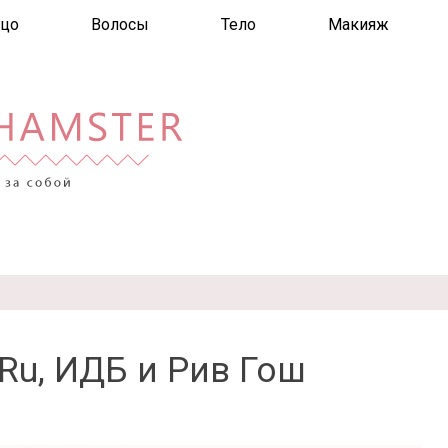
цо
Волосы
Тело
Макияж
 Ru, ИДБ и Рив Гош