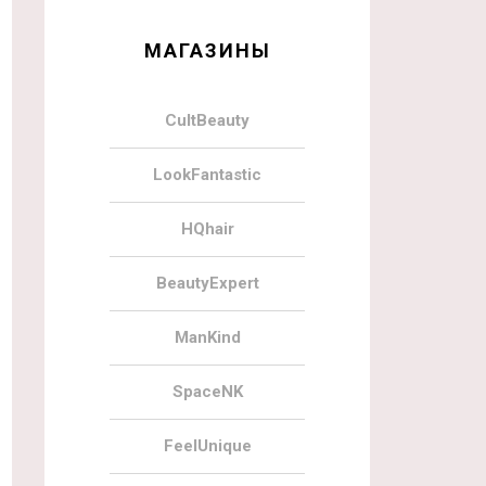
МАГАЗИНЫ
CultBeauty
LookFantastic
HQhair
BeautyExpert
ManKind
SpaceNK
FeelUnique