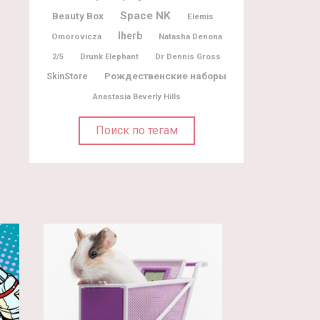
Space NK
Beauty Box
Elemis
Iherb
Omorovicza
Natasha Denona
Dr Dennis Gross
2/5
Drunk Elephant
Рождественские наборы
SkinStore
Anastasia Beverly Hills
Поиск по тегам