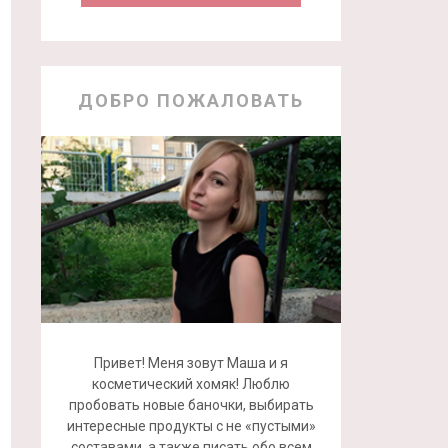
ДОБРО ПОЖАЛОВАТЬ
Привет! Меня зовут Маша и я
косметический хомяк! Люблю
пробовать новые баночки, выбирать
интересные продукты с не «пустыми»
составами, а также писать обо всем