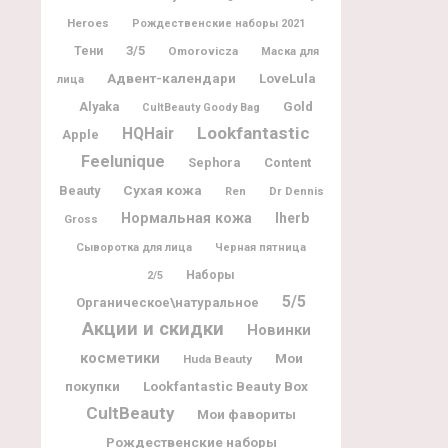
Heroes
Рождественские наборы 2021
3/5
Тени
Omorovicza
Маска для
Адвент-календари
LoveLula
лица
Alyaka
Gold
CultBeauty Goody Bag
Lookfantastic
HQHair
Apple
Feelunique
Sephora
Content
Beauty
Сухая кожа
Dr Dennis
Ren
Нормальная кожа
Iherb
Gross
Сыворотка для лица
Черная пятница
Наборы
2/5
5/5
Органическое\натуральное
Акции и скидки
Новинки
косметики
Мои
Huda Beauty
покупки
Lookfantastic Beauty Box
CultBeauty
Мои фавориты
Рождественские наборы