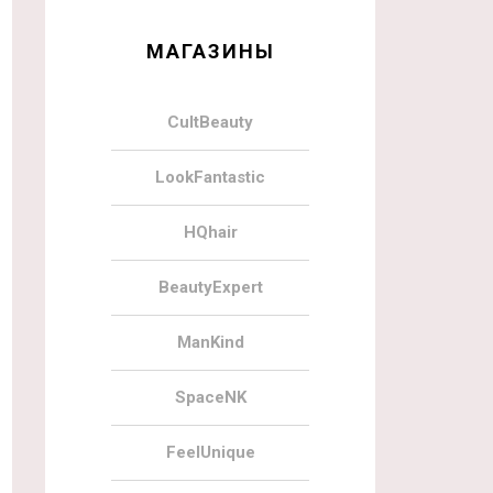
МАГАЗИНЫ
CultBeauty
LookFantastic
HQhair
BeautyExpert
ManKind
SpaceNK
FeelUnique