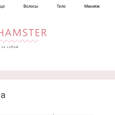
цо
Волосы
Тело
Макияж
la