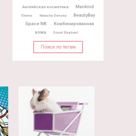
Mankind
Английская косметика
BeautyBay
Elemis
Natasha Denona
Space NK
Комбинированная
кожа
Drunk Elephant
Поиск по тегам