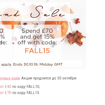
очных кода
. Акция продлится до 30 октября:
от £40
по коду FALL10;
от £70
по коду FALL15.