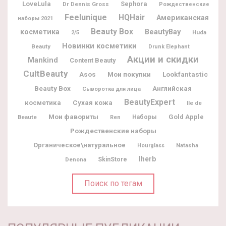
LoveLula
Sephora
Dr Dennis Gross
Рождественские
Feelunique
HQHair
Американская
наборы 2021
Beauty Box
BeautyBay
косметика
Huda
2/5
Новинки косметики
Beauty
Drunk Elephant
Акции и скидки
Mankind
Content Beauty
CultBeauty
Мои покупки
Lookfantastic
Asos
Beauty Box
Английская
Сыворотка для лица
BeautyExpert
косметика
Сухая кожа
Ile de
Мои фавориты
Gold Apple
Beaute
Наборы
Ren
Рождественские наборы
Органическое\натуральное
Natasha
Hourglass
Iherb
Denona
SkinStore
Поиск по тегам