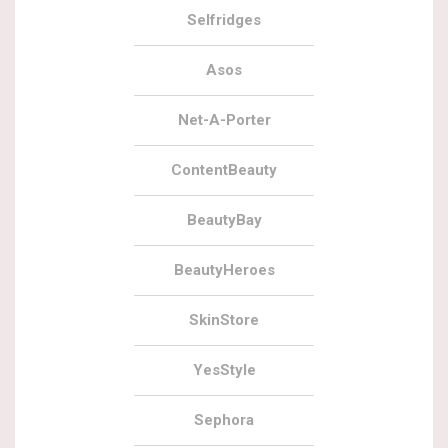
Selfridges
Asos
Net-A-Porter
ContentBeauty
BeautyBay
BeautyHeroes
SkinStore
YesStyle
Sephora