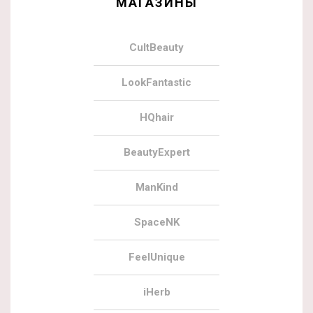
МАГАЗИНЫ
CultBeauty
LookFantastic
HQhair
BeautyExpert
ManKind
SpaceNK
FeelUnique
iHerb