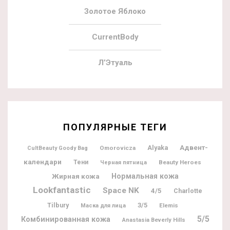
Золотое Яблоко
CurrentBody
Л’Этуаль
ПОПУЛЯРНЫЕ ТЕГИ
Адвент-
Alyaka
Omorovicza
CultBeauty Goody Bag
календари
Тени
Beauty Heroes
Черная пятница
Жирная кожа
Нормальная кожа
Lookfantastic
Space NK
4/5
Charlotte
Tilbury
3/5
Elemis
Маска для лица
5/5
Комбинированная кожа
Anastasia Beverly Hills