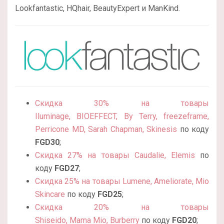
Lookfantastic, HQhair, BeautyExpert и ManKind.
Скидка 30% на товары
Iluminage
,
BIOEFFECT
,
By Terry, freezeframe,
Perricone MD, Sarah Chapman, Skinesis
по коду
FGD30
;
Скидка 27% на товары Caudalie
, Elemis
по
коду
FGD
27
;
Скидка 25% на товары Lumene
, Ameliorate, Mio
Skincare
по коду
FGD25
;
Скидка 20% на товары
Shiseido
,
Mama Mio, Burberry
по коду
FGD20
;