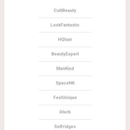
CultBeauty
LookFantastic
HQhair
BeautyExpert
ManKind
SpaceNK
FeelUnique
iHerb
Selfridges