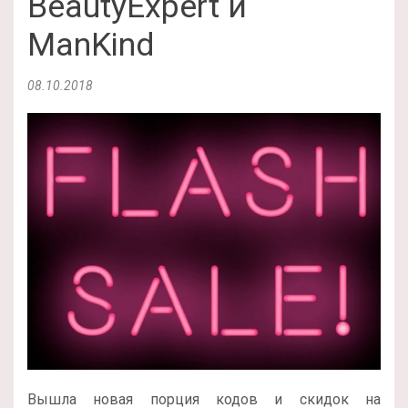
BeautyExpert и
ManKind
08.10.2018
Вышла новая порция кодов и скидок на