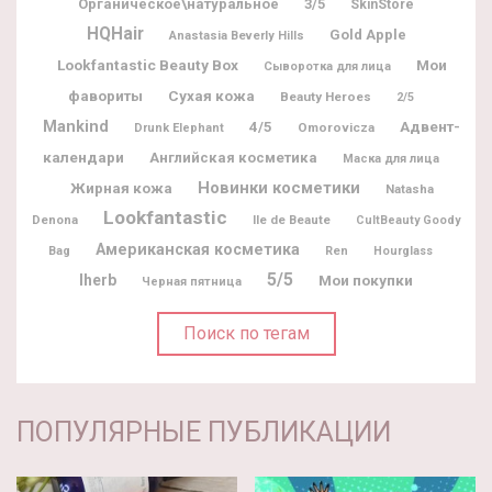
Органическое\натуральное
3/5
SkinStore
HQHair
Gold Apple
Anastasia Beverly Hills
Lookfantastic Beauty Box
Мои
Сыворотка для лица
фавориты
Сухая кожа
Beauty Heroes
2/5
Mankind
Адвент-
4/5
Omorovicza
Drunk Elephant
календари
Английская косметика
Маска для лица
Новинки косметики
Жирная кожа
Natasha
Lookfantastic
Denona
Ile de Beaute
CultBeauty Goody
Американская косметика
Bag
Ren
Hourglass
5/5
Iherb
Мои покупки
Черная пятница
Поиск по тегам
ПОПУЛЯРНЫЕ ПУБЛИКАЦИИ