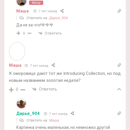
Автор
Маша
7 лет назад
Ответить на
Дарья_904
Да не за что!🌹🌹🌹
Ответить
0
Маша
7 лет назад
К оморовице дают тот же Introducing Collection, но под
новым названием золотая неделя?
Ответить
0
Дарья_904
7 лет назад
Ответить на
Маша
Картинка очень маленькая, но немножко другой