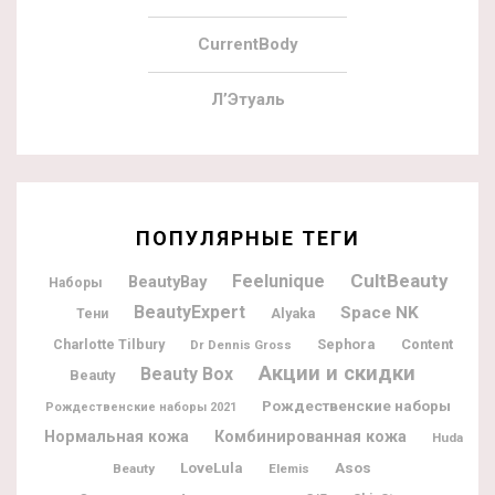
CurrentBody
Л’Этуаль
ПОПУЛЯРНЫЕ ТЕГИ
CultBeauty
Feelunique
BeautyBay
Наборы
BeautyExpert
Space NK
Alyaka
Тени
Charlotte Tilbury
Sephora
Content
Dr Dennis Gross
Акции и скидки
Beauty Box
Beauty
Рождественские наборы
Рождественские наборы 2021
Нормальная кожа
Комбинированная кожа
Huda
LoveLula
Asos
Beauty
Elemis