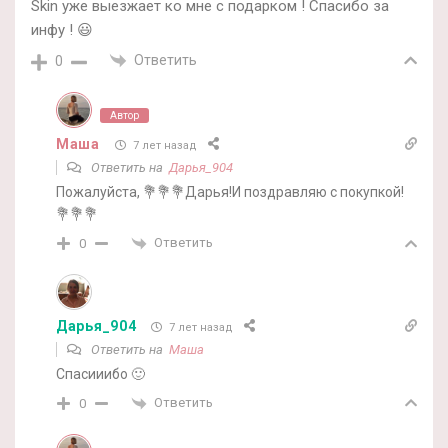
Skin уже выезжает ко мне с подарком ! Спасибо за
инфу ! 😃
Ответить
0
Автор
Маша
7 лет назад
Ответить на
Дарья_904
Пожалуйста, 💐💐💐Дарья!И поздравляю с покупкой!
💐💐💐
Ответить
0
Дарья_904
7 лет назад
Ответить на
Маша
Спасииибо 🙂
Ответить
0