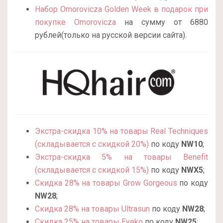
Набор Omorovicza Golden Week в подарок при
покупке Omorovicza
на сумму от 6880
рублей(только на русской версии сайта).
Экстра-скидка 10% на товары Real Techniques
(складывается с скидкой 20%)
по коду
NW10
;
Экстра-скидка 5% на товары Benefit
(складывается с скидкой 15%)
по коду
NWX5
;
Скидка 28% на товары Grow Gorgeous
по коду
NW28
;
Скидка 28% на товары Ultrasun
по коду
NW28
;
Скидка 25% на товары Eyeko
по коду
NW25
;