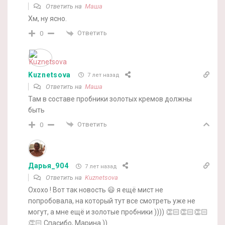
Ответить на
Маша
Хм, ну ясно.
Ответить
0
Kuznetsova
7 лет назад
Ответить на
Маша
Там в составе пробники золотых кремов должны
быть
Ответить
0
Дарья_904
7 лет назад
Ответить на
Kuznetsova
Охохо ! Вот так новость 😃 я ещё мист не
попробовала, на который тут все смотреть уже не
могут, а мне ещё и золотые пробники )))) 👏🏻👏🏻👏🏻
👏🏻 Спасибо, Марина ))