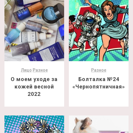
Лицо
Разное
Разное
О моем уходе за
Болталка №24
кожей весной
«Чернопятничная»
2022