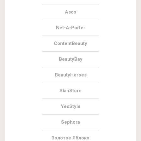
Asos
Net-A-Porter
ContentBeauty
BeautyBay
BeautyHeroes
SkinStore
YesStyle
Sephora
Золотое Яблоко