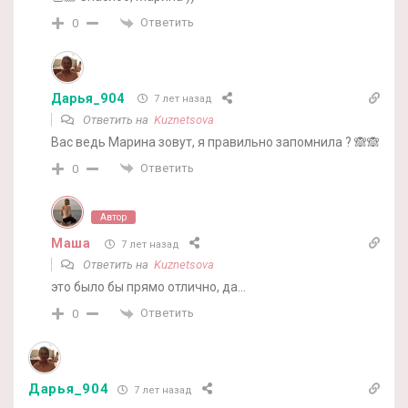
Ответить
0
Дарья_904
7 лет назад
Ответить на
Kuznetsova
Вас ведь Марина зовут, я правильно запомнила ? 🙈🙈
Ответить
0
Автор
Маша
7 лет назад
Ответить на
Kuznetsova
это было бы прямо отлично, да…
Ответить
0
Дарья_904
7 лет назад