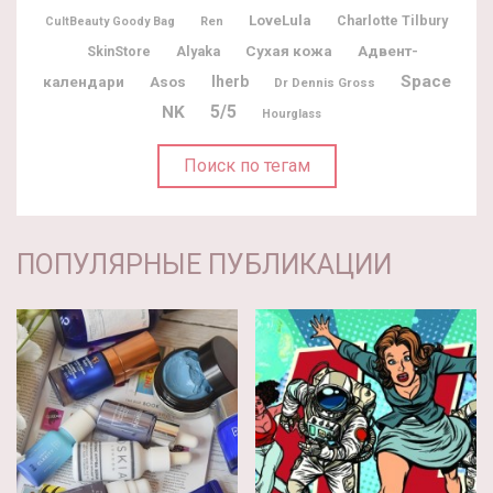
LoveLula
Charlotte Tilbury
CultBeauty Goody Bag
Ren
Адвент-
Alyaka
Сухая кожа
SkinStore
Space
календари
Iherb
Asos
Dr Dennis Gross
5/5
NK
Hourglass
Поиск по тегам
ПОПУЛЯРНЫЕ ПУБЛИКАЦИИ