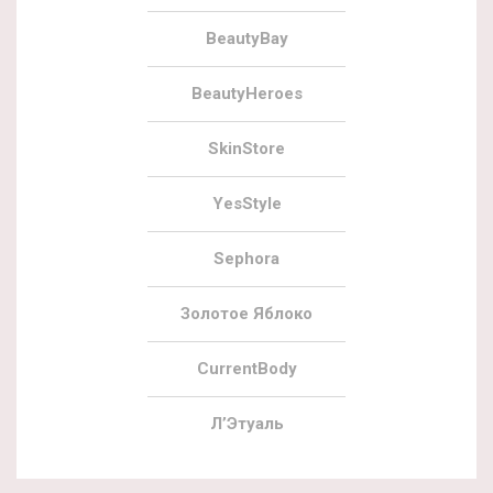
BeautyBay
BeautyHeroes
SkinStore
YesStyle
Sephora
Золотое Яблоко
CurrentBody
Л’Этуаль