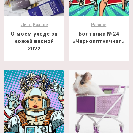
Лицо
Разное
Разное
О моем уходе за
Болталка №24
кожей весной
«Чернопятничная»
2022