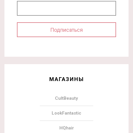
МАГАЗИНЫ
CultBeauty
LookFantastic
HQhair