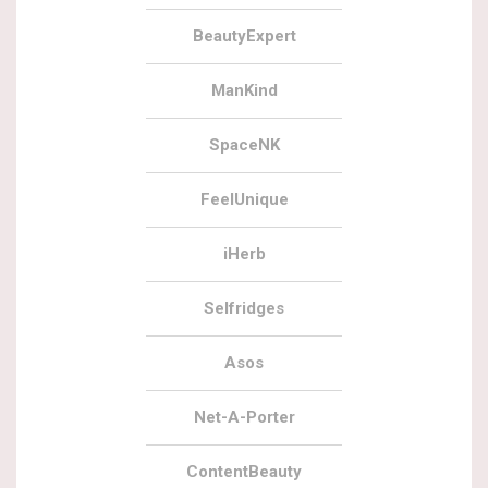
BeautyExpert
ManKind
SpaceNK
FeelUnique
iHerb
Selfridges
Asos
Net-A-Porter
ContentBeauty