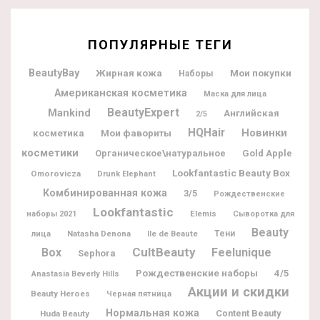
ПОПУЛЯРНЫЕ ТЕГИ
BeautyBay
Жирная кожа
Мои покупки
Наборы
Американская косметика
Маска для лица
BeautyExpert
Mankind
Английская
2/5
HQHair
Новинки
Мои фавориты
косметика
косметики
Органическое\натуральное
Gold Apple
Lookfantastic Beauty Box
Omorovicza
Drunk Elephant
Комбинированная кожа
3/5
Рождественские
Lookfantastic
Elemis
наборы 2021
Сыворотка для
Beauty
Natasha Denona
Ile de Beaute
Тени
лица
CultBeauty
Box
Feelunique
Sephora
Рождественские наборы
4/5
Anastasia Beverly Hills
Акции и скидки
Beauty Heroes
Черная пятница
Нормальная кожа
Content Beauty
Huda Beauty