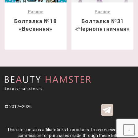
Разное
Разное
Болталка №18
Болталка №31
«Весенняя»
«Чернопятничная»
© 2017–2026
↓
This site contains affiliate links to products. I may receive a small
commission for purchases made through these links.