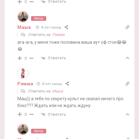
Ответить
0
Автор
Маша
8 лет назад
Ответить на
Римма
ага-ага, у меня тоже половина виша аут оф сток😂😂
😂
Ответить
0
Римма
8 лет назад
Ответить на
Маша
Маш)) а тебе по секрету культ не сказал ничего про
бокс??? Ждать или не ждать ждуну
Ответить
0
Автор