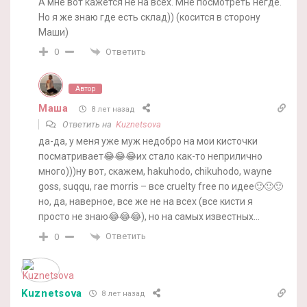
А мне вот кажется не на всех. Мне посмотреть негде.
Но я же знаю где есть склад)) (косится в сторону
Маши)
Ответить
0
Автор
Маша
8 лет назад
Ответить на
Kuznetsova
да-да, у меня уже муж недобро на мои кисточки
посматривает😂😂😂их стало как-то неприлично
много)))ну вот, скажем, hakuhodo, chikuhodo, wayne
goss, suqqu, rae morris – все cruelty free по идее🙂🙂🙂
но, да, наверное, все же не на всех (все кисти я
просто не знаю😂😂😂), но на самых известных…
Ответить
0
Kuznetsova
8 лет назад