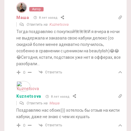
Автор
Маша
8 лет назад
Ответить на
Kuznetsova
Тогда поздравляю с покупкой!🌺🌺🌺И я вчера в ночи
не выдержала и заказала свою кабуки делюкс (со
скидкой более менее адекватно получилось,
особенно в сравнении с ценником на beautylish)😂😂
😂Сегодня, кстати, подставок уже нет в офферах, все
разобрали…
Ответить
0
Kuznetsova
8 лет назад
Ответить на
Маша
Поздравляю нас обоих))) хотелось бы отзыв на кисти
кабуки, даже не знаю с чем их кушать
Ответить
0