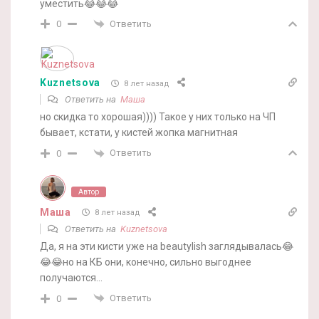
уместить😂😂😂
Ответить
0
Kuznetsova
8 лет назад
Ответить на
Маша
но скидка то хорошая)))) Такое у них только на ЧП
бывает, кстати, у кистей жопка магнитная
Ответить
0
Автор
Маша
8 лет назад
Ответить на
Kuznetsova
Да, я на эти кисти уже на beautylish заглядывалась😂
😂😂но на КБ они, конечно, сильно выгоднее
получаются…
Ответить
0