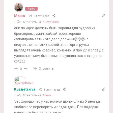
Автор
Маша
8 лет назад
Ответить на
Kuznetsova
они по идее должны быть хороши для пудровых
бронзеров, румян, хайлайтеров, хорошо
«вполировывать» это дело должны🙂🙂🙂но
визуально я от этих кистей в восторге, ручки
выглядят очень красиво, конечно…я про 27, к слову, с
удовольствием бы потом послушала, как она в деле
😉😉😉
Ответить
0
Kuznetsova
8 лет назад
Ответить на
Маша
Это хорошо что у нас ночной шопоголизм. Я иногда
люблю все переварить и подождать. Без подарка
навряд ли бы сделала заказ:)