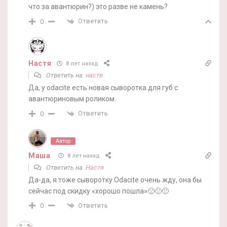
что за авантюрин?) это разве не камень?
Ответить
0
Настя
8 лет назад
Ответить на
настя
Да, у odacite есть новая сыворотка для губ с
авантюриновым роликом.
Ответить
0
Автор
Маша
8 лет назад
Ответить на
Настя
Да-да, я тоже сыворотку Odacite очень жду, она бы
сейчас под скидку «хорошо пошла»🙁🙁🙁
Ответить
0