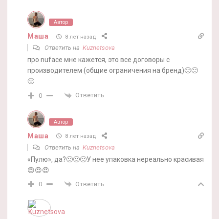
Автор
Маша
8 лет назад
Ответить на
Kuznetsova
про nuface мне кажется, это все договоры с
производителем (общие ограничения на бренд)🙁🙁
🙁
Ответить
0
Автор
Маша
8 лет назад
Ответить на
Kuznetsova
«Пулю», да?🙂🙂🙂У нее упаковка нереально красивая
😍😍😍
Ответить
0