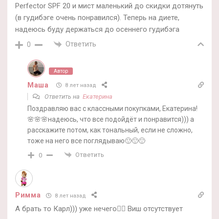
Perfector SPF 20 и мист маленький до скидки дотянуть
(в гудибэге очень понравился). Теперь на диете,
надеюсь буду держаться до осеннего гудибэга
Ответить
0
Автор
Маша
8 лет назад
Ответить на
Екатерина
Поздравляю вас с классными покупками, Екатерина!
🌸🌸🌸надеюсь, что все подойдёт и понравится))) а
расскажите потом, как тональный, если не сложно,
тоже на него все поглядываю🙂🙂🙂
Ответить
0
Римма
8 лет назад
А брать то Карл))) уже нечего🤦‍♀️ Виш отсутствует