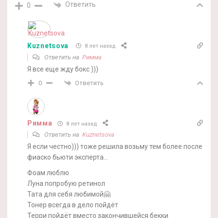
Ответить
0
Kuznetsova
8 лет назад
Ответить на
Римма
Я все еще жду бокс )))
Ответить
0
Римма
8 лет назад
Ответить на
Kuznetsova
Я если честно))) тоже решила возьму тем более после
фиаско бьюти эксперта…
Фоам люблю
Луна попробую ретинол
Тата для себя любимой🤗
Тонер всегда в дело пойдёт
Терри пойдёт вместо закончившейся бекки