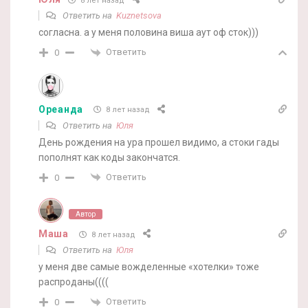
8 лет назад
Ответить на
Kuznetsova
согласна. а у меня половина виша аут оф сток)))
Ответить
0
Ореанда
8 лет назад
Ответить на
Юля
День рождения на ура прошел видимо, а стоки гады
пополнят как коды закончатся.
Ответить
0
Автор
Маша
8 лет назад
Ответить на
Юля
у меня две самые вожделенные «хотелки» тоже
распроданы((((
Ответить
0