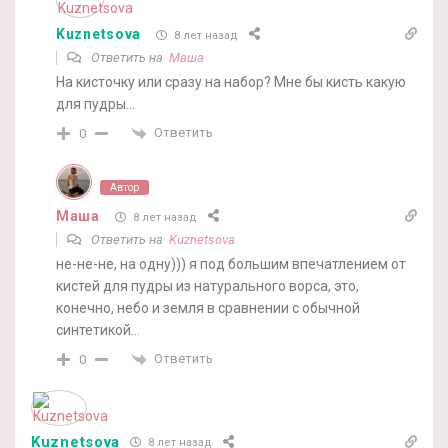
Kuznetsova
8 лет назад
Ответить на
Маша
На кисточку или сразу на набор? Мне бы кисть какую
для пудры…
Ответить
0
Автор
Маша
8 лет назад
Ответить на
Kuznetsova
не-не-не, на одну))) я под большим впечатлением от
кистей для пудры из натурального ворса, это,
конечно, небо и земля в сравнении с обычной
синтетикой…
Ответить
0
Kuznetsova
8 лет назад