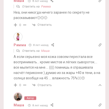
Маша
8 лет назад
Ответить на
Римма
Неа, они никогда ничего заранее по секрету не
рассказывают🙁🙁🙁
Ответить
0
Римма
8 лет назад
Ответить на
Маша
А если серьезно моя кожа совсем перестала все
воспринимать… кроме мистов и лёгких сывороток….
все мылится на мне…. (((( помнишь я спрашивала
насчёт периконне ) думаю из за жары +40 в тени, а на
солнце вообще на 45 …. влажность 75%🤦‍♀️😒
Ответить
0
Автор
Маша
8 лет назад