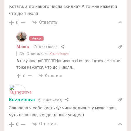
Кстати, а до какого числа скидка? А то мне кажется
что до 1 июля
Ответить
0
Автор
Маша
8 лет назад
Ответить на
Kuznetsova
А не указано🤷‍♀️🤷‍♀️🤷‍♀️Написано «Limited Time»… Но мне
тоже кажется, что до 1 июля…
Ответить
0
Kuznetsova
8 лет назад
Заказала я себе кисть 🙂 мини радианс, у мужа глаз
чуть не выпал, когда ценник увидел)
Ответить
0