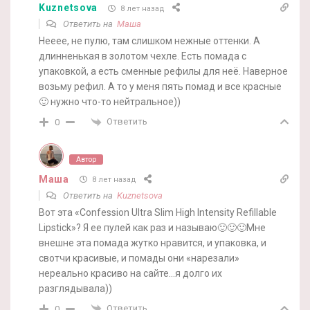
Kuznetsova
8 лет назад
Ответить на
Маша
Нееее, не пулю, там слишком нежные оттенки. А
длинненькая в золотом чехле. Есть помада с
упаковкой, а есть сменные рефилы для неё. Наверное
возьму рефил. А то у меня пять помад и все красные
🙂 нужно что-то нейтральное))
Ответить
0
Автор
Маша
8 лет назад
Ответить на
Kuznetsova
Вот эта «Confession Ultra Slim High Intensity Refillable
Lipstick»? Я ее пулей как раз и называю🙂🙂🙂Мне
внешне эта помада жутко нравится, и упаковка, и
свотчи красивые, и помады они «нарезали»
нереально красиво на сайте…я долго их
разглядывала))
Ответить
0