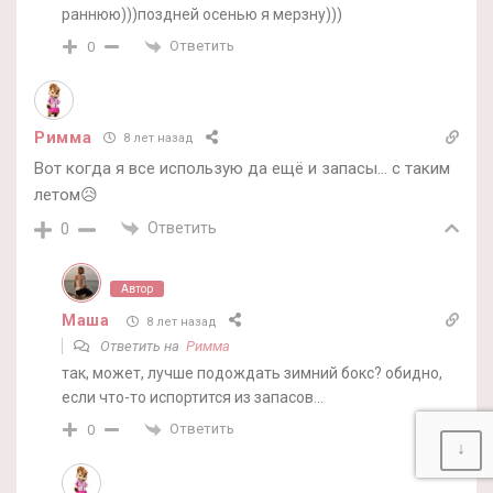
раннюю)))поздней осенью я мерзну)))
Ответить
0
Римма
8 лет назад
Вот когда я все использую да ещё и запасы… с таким
летом😥
Ответить
0
Автор
Маша
8 лет назад
Ответить на
Римма
так, может, лучше подождать зимний бокс? обидно,
если что-то испортится из запасов…
Ответить
0
↓