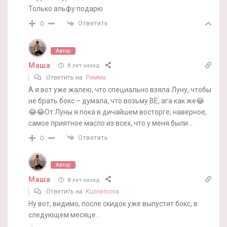
Только альфу подарю
Ответить
0
Автор
Маша
8 лет назад
Ответить на
Римма
А я вот уже жалею, что специально взяла Луну, чтобы
не брать бокс – думала, что возьму BE, ага как же😂
😂😂От Луны я пока в дичайшем восторге, наверное,
самое приятное масло из всех, что у меня были…
Ответить
0
Автор
Маша
8 лет назад
Ответить на
Kuznetsova
Ну вот, видимо, после скидок уже выпустят бокс, в
следующем месяце…