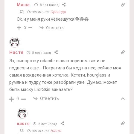
Маша
8 лет назад
Ответить на
Ореанда
Ох, и у меня руки чеееешутся😂😂😂
Ответить
0
Настя
8 лет назад
Эх, сыворотку odacite с авантюрином так и не
подвезли еще… Потратила бы код на нее, сейчас моя
самая вожделенная хотелка. Кстати, hourglass и
румяна и пудру тоже разобрали уже. Думаю, может
быть маску LixirSkin заказать?
Ответить
0
настя
8 лет назад
Ответить на
Настя