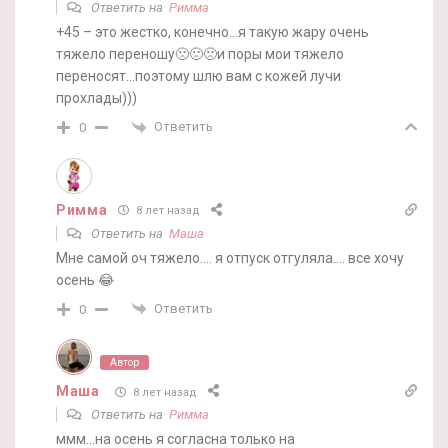
Ответить на
Римма
+45 – это жестко, конечно…я такую жару очень
тяжело переношу🙁🙁🙁и поры мои тяжело
переносят…поэтому шлю вам с кожей лучи
прохлады)))
Ответить
0
Римма
8 лет назад
Ответить на
Маша
Мне самой оч тяжело…. я отпуск отгуляла…. все хочу
осень 😂
Ответить
0
Автор
Маша
8 лет назад
Ответить на
Римма
ммм…на осень я согласна только на