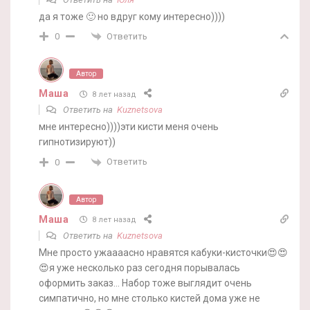
да я тоже 🙂 но вдруг кому интересно))))
Ответить
0
Автор
Маша
8 лет назад
Ответить на
Kuznetsova
мне интересно))))эти кисти меня очень
гипнотизируют))
Ответить
0
Автор
Маша
8 лет назад
Ответить на
Kuznetsova
Мне просто ужаааасно нравятся кабуки-кисточки😍😍
😍я уже несколько раз сегодня порывалась
оформить заказ… Набор тоже выглядит очень
симпатично, но мне столько кистей дома уже не