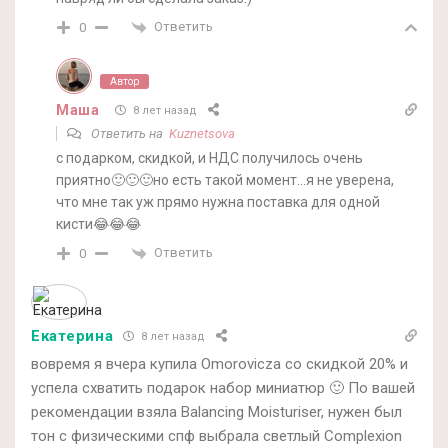
Ответить
0
Автор
Маша
8 лет назад
Ответить на
Kuznetsova
с подарком, скидкой, и НДС получилось очень
приятно🙂🙂🙂но есть такой момент…я не уверена,
что мне так уж прямо нужна поставка для одной
кисти😂😂😂
Ответить
0
Екатерина
8 лет назад
вовремя я вчера купила Omorovicza со скидкой 20% и
успела схватить подарок набор миниатюр 🙂 По вашей
рекомендации взяла Balancing Moisturiser, нужен был
тон с физическими спф выбрала светлый Complexion