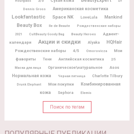
BeautyExpert
3/5
Сухая кожа
Dr
Hourglass
Американская косметика
Dennis Gross
Lookfantastic
Space NK
Mankind
LoveLula
Beauty Box
Ile de Beaute
Рождественские наборы
Адвент-
Beauty Heroes
2021
CultBeauty Goody Bag
Акции и скидки
HQHair
календари
Alyaka
Рождественские наборы
Мои
4/5
Omorovicza
фавориты
Английская косметика
Тени
2/5
Органическое\натуральное
Asos
Маска для лица
Нормальная кожа
Charlotte Tilbury
Черная пятница
Мои покупки
Комбинированная
Drunk Elephant
кожа
Sephora
Elemis
Поиск по тегам
ПОПУЛЯРНЫЕ ПУБЛИКАЦИИ