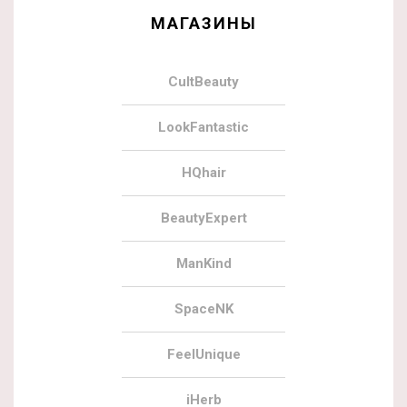
МАГАЗИНЫ
CultBeauty
LookFantastic
HQhair
BeautyExpert
ManKind
SpaceNK
FeelUnique
iHerb