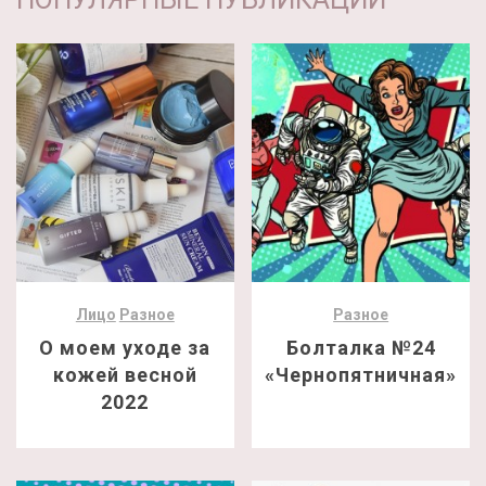
Лицо
Разное
Разное
О моем уходе за
Болталка №24
кожей весной
«Чернопятничная»
2022