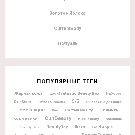
Золотое Яблоко
CurrentBody
Л’Этуаль
ПОПУЛЯРНЫЕ ТЕГИ
Жирная кожа
Lookfantastic Beauty Box
Наборы
5/5
SkinStore
Natasha Denona
Сыворотка для лица
Feelunique
Новинки
Content Beauty
Ren
CultBeauty
косметики
Huda Beauty
Anastasia
BeautyBay
Iherb
Gold Apple
Beverly Hills