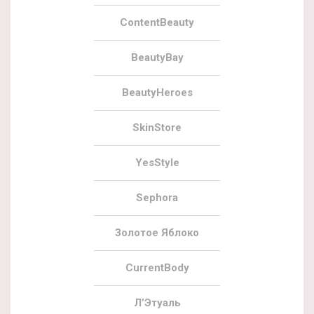
ContentBeauty
BeautyBay
BeautyHeroes
SkinStore
YesStyle
Sephora
Золотое Яблоко
CurrentBody
Л’Этуаль