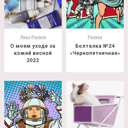
Лицо
Разное
Разное
О моем уходе за
Болталка №24
кожей весной
«Чернопятничная»
2022