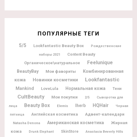
ПОПУЛЯРНЫЕ ТЕГИ
5/5
Lookfantastic Beauty Box
Рождественские
Content Beauty
наборы 2021
Feelunique
Органическое\натуральное
BeautyBay
Мои фавориты
Комбинированная
Lookfantastic
Новинки косметики
кожа
Mankind
Нормальная кожа
LoveLula
Тени
CultBeauty
Мои покупки
2/5
Сыворотка для
Beauty Box
HQHair
Iherb
Elemis
лица
Черная
Адвент-календари
Английская косметика
пятница
Американская косметика
Жирная
Natasha Denona
кожа
SkinStore
Drunk Elephant
Anastasia Beverly Hills