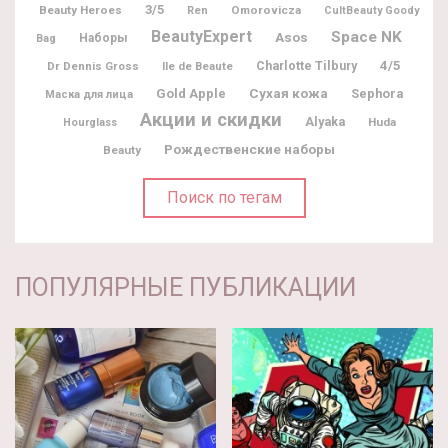
3/5
Beauty Heroes
Omorovicza
Ren
CultBeauty Goody
BeautyExpert
Space NK
Asos
Наборы
Bag
Charlotte Tilbury
4/5
Dr Dennis Gross
Ile de Beaute
Gold Apple
Сухая кожа
Sephora
Маска для лица
Акции и скидки
Alyaka
Huda
Hourglass
Рождественские наборы
Beauty
Поиск по тегам
ПОПУЛЯРНЫЕ ПУБЛИКАЦИИ