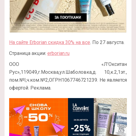
На сайте Erborian скидка 30% на все
. По 27 августа.
Страница акции:
erborian.ru
ООО «Л’Окситан
Рус»,119049,г.Москва,ул.Шаболовка,д. 10,к.2,1эт.,
пом.№I,ч.ком.№2,ОГРН1067746721239. Не является
офертой. Реклама.