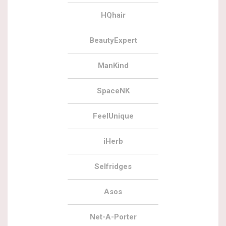
HQhair
BeautyExpert
ManKind
SpaceNK
FeelUnique
iHerb
Selfridges
Asos
Net-A-Porter