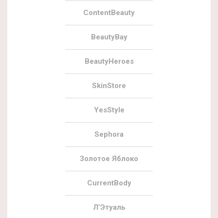
ContentBeauty
BeautyBay
BeautyHeroes
SkinStore
YesStyle
Sephora
Золотое Яблоко
CurrentBody
Л’Этуаль