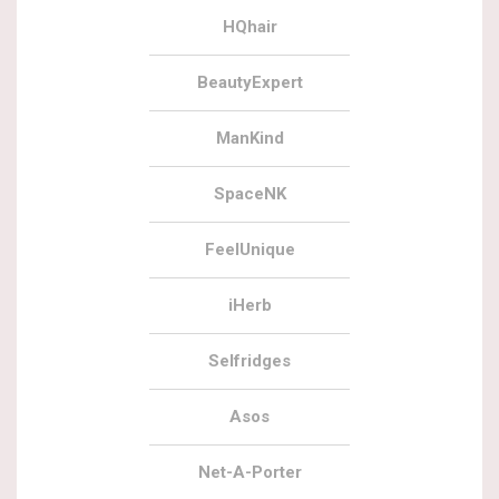
HQhair
BeautyExpert
ManKind
SpaceNK
FeelUnique
iHerb
Selfridges
Asos
Net-A-Porter