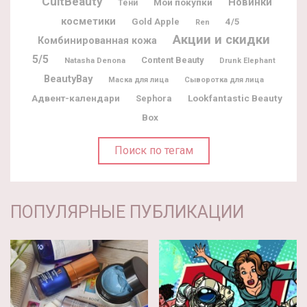
CultBeauty
Новинки
Мои покупки
Тени
косметики
Gold Apple
4/5
Ren
Акции и скидки
Комбинированная кожа
5/5
Content Beauty
Natasha Denona
Drunk Elephant
BeautyBay
Маска для лица
Сыворотка для лица
Адвент-календари
Lookfantastic Beauty
Sephora
Box
Поиск по тегам
ПОПУЛЯРНЫЕ ПУБЛИКАЦИИ