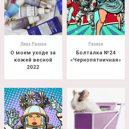
Лицо
Разное
Разное
О моем уходе за
Болталка №24
кожей весной
«Чернопятничная»
2022