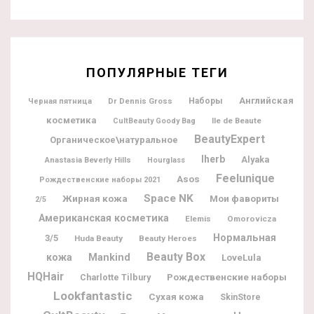
ПОПУЛЯРНЫЕ ТЕГИ
Английская
Dr Dennis Gross
Наборы
Черная пятница
косметика
Ile de Beaute
CultBeauty Goody Bag
BeautyExpert
Органическое\натуральное
Iherb
Alyaka
Anastasia Beverly Hills
Hourglass
Feelunique
Asos
Рождественские наборы 2021
Space NK
Жирная кожа
Мои фавориты
2/5
Американская косметика
Elemis
Omorovicza
Нормальная
3/5
Huda Beauty
Beauty Heroes
Beauty Box
кожа
Mankind
LoveLula
HQHair
Рождественские наборы
Charlotte Tilbury
Lookfantastic
Сухая кожа
SkinStore