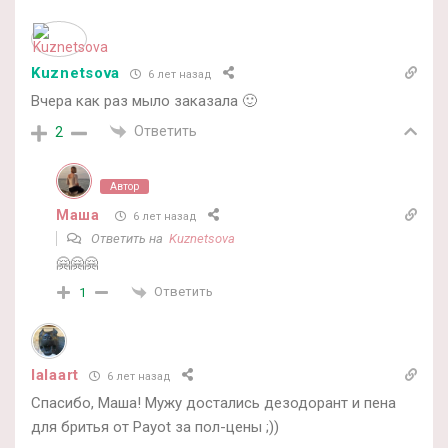
Kuznetsova
6 лет назад
Вчера как раз мыло заказала 🙂
Ответить
2
Автор
Маша
6 лет назад
Ответить на
Kuznetsova
🤗🤗🤗
Ответить
1
lalaart
6 лет назад
Спасибо, Маша! Мужу достались дезодорант и пена
для бритья от Payot за пол-цены ;))