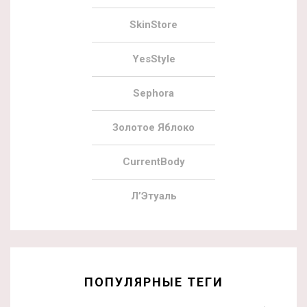
SkinStore
YesStyle
Sephora
Золотое Яблоко
CurrentBody
Л’Этуаль
ПОПУЛЯРНЫЕ ТЕГИ