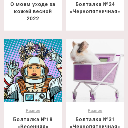
О моем уходе за
Болталка №24
кожей весной
«Чернопятничная»
2022
Разное
Разное
Болталка №18
Болталка №31
«Весенняя»
«Чернопятничная»