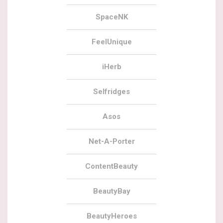
SpaceNK
FeelUnique
iHerb
Selfridges
Asos
Net-A-Porter
ContentBeauty
BeautyBay
BeautyHeroes