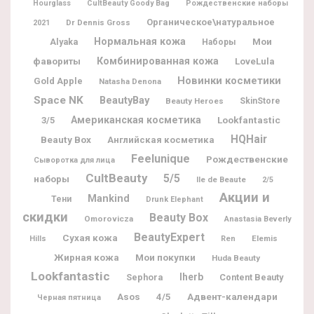
Hourglass
CultBeauty Goody Bag
Рождественские наборы
Органическое\натуральное
Dr Dennis Gross
2021
Нормальная кожа
Мои
Alyaka
Наборы
фавориты
Комбинированная кожа
LoveLula
Новинки косметики
Gold Apple
Natasha Denona
Space NK
BeautyBay
Beauty Heroes
SkinStore
Американская косметика
Lookfantastic
3/5
HQHair
Beauty Box
Английская косметика
Feelunique
Рождественские
Сыворотка для лица
CultBeauty
5/5
наборы
Ile de Beaute
2/5
Акции и
Mankind
Тени
Drunk Elephant
скидки
Beauty Box
Omorovicza
Anastasia Beverly
BeautyExpert
Сухая кожа
Elemis
Hills
Ren
Жирная кожа
Мои покупки
Huda Beauty
Lookfantastic
Iherb
Sephora
Content Beauty
Адвент-календари
Asos
4/5
Черная пятница