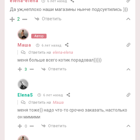
elena-elena
6 лет назад
Да уж,неплохо наши магазины нынче подсуетились )))
Ответить
2
Автор
Маша
6 лет назад
Ответить на
elena-elena
меня больше всего котик порадовал)))))
Ответить
3
ElenaS
6 лет назад
Ответить на
Маша
меня тоже)) надо что-то срочно заказать, настолько
он мимими
Ответить
0