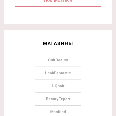
МАГАЗИНЫ
CultBeauty
LookFantastic
HQhair
BeautyExpert
ManKind