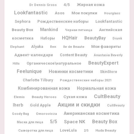
Жирная кожа
4/5
Dr Dennis Gross
Lookfantastic
Мои покупки
Asos
Hourglass
Рождественские наборы
Lookfantastic
Sephora
Beauty Box
Mankind
Английская
Черная пятница
HQHair
BeautyBay
косметика
Наборы
Drunk
Мои фавориты
Alyaka
Ile de Beaute
Elephant
Ren
Адвент-календари
Content Beauty
Anastasia Beverly
BeautyExpert
Органическое\натуральное
Hills
Feelunique
Новинки косметики
SkinStore
Charlotte Tilbury
Рождественские наборы 2021
Комбинированная кожа
Нормальная кожа
CultBeauty
Сухая кожа
Elemis
Beauty Heroes
Акции и скидки
Iherb
Gold Apple
CultBeauty
Американская косметика
Omorovicza
Goody Bag
5/5
Beauty Box
Space NK
Маска для лица
LoveLula
Huda Beauty
Сыворотка для лица
2/5