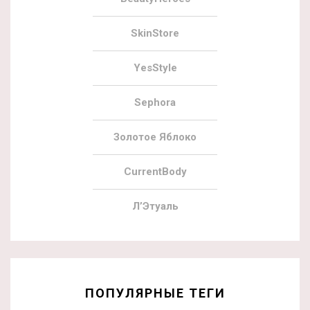
SkinStore
YesStyle
Sephora
Золотое Яблоко
CurrentBody
Л’Этуаль
ПОПУЛЯРНЫЕ ТЕГИ