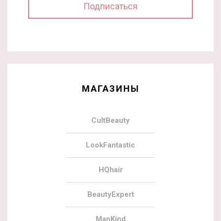
МАГАЗИНЫ
CultBeauty
LookFantastic
HQhair
BeautyExpert
ManKind