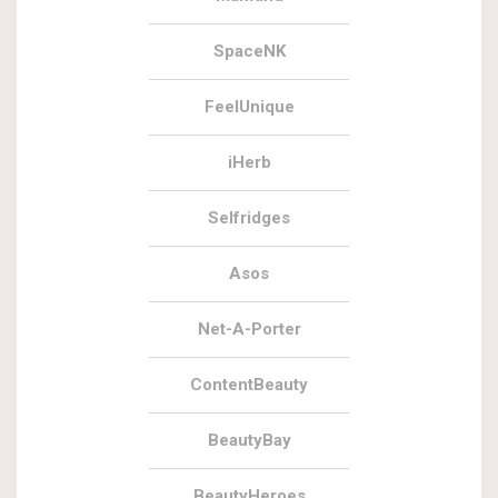
SpaceNK
FeelUnique
iHerb
Selfridges
Asos
Net-A-Porter
ContentBeauty
BeautyBay
BeautyHeroes