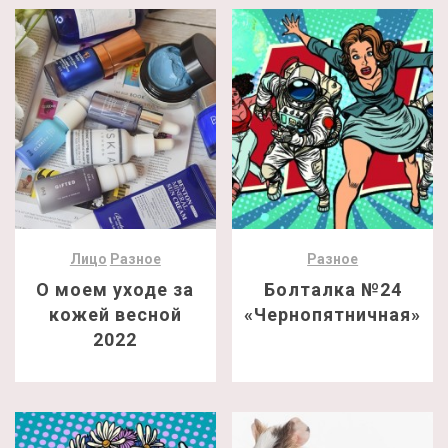
Лицо
Разное
Разное
О моем уходе за
Болталка №24
кожей весной
«Чернопятничная»
2022