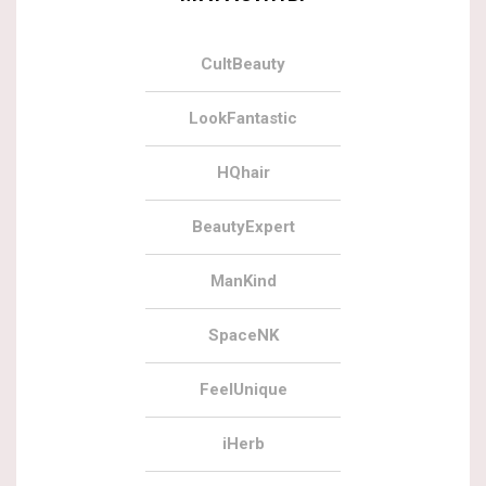
CultBeauty
LookFantastic
HQhair
BeautyExpert
ManKind
SpaceNK
FeelUnique
iHerb