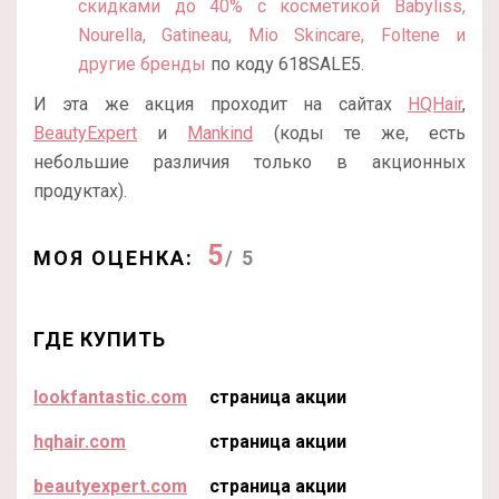
скидками до 40% с косметикой Babyliss,
Nourella, Gatineau, Mio Skincare, Foltene и
другие бренды
по коду 618SALE5.
И эта же акция проходит на сайтах
HQHair
,
BeautyExpert
и
Mankind
(коды те же, есть
небольшие различия только в акционных
продуктах).
5
МОЯ ОЦЕНКА:
/ 5
ГДЕ КУПИТЬ
lookfantastic.com
страница акции
hqhair.com
страница акции
beautyexpert.com
страница акции