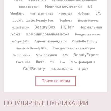
Новинки косметики
3/5
Drunk Elephant
5/5
Mankind
Наборы
Черная пятница
Hourglass
Lookfantastic Beauty Box
Sephora
Beauty Heroes
Beauty Box
HQHair
Нормальная
Huda Beauty
кожа
Комбинированная кожа
Рождественские
Адвент-календари
Charlotte Tilbury
наборы 2021
Рождественские наборы
Anastasia Beverly Hills
BeautyExpert
Мои покупки
4/5
Omorovicza
Iherb
Мои фавориты
LoveLula
2/5
Ren
CultBeauty
Alyaka
Natasha Denona
Поиск по тегам
ПОПУЛЯРНЫЕ ПУБЛИКАЦИИ