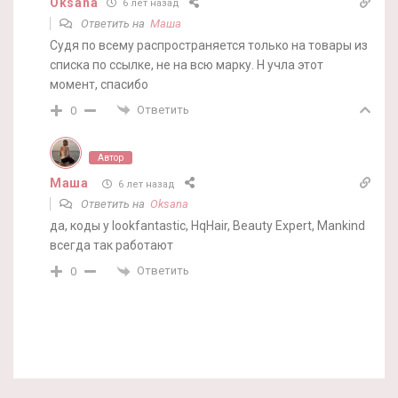
Oksana
6 лет назад
Ответить на
Маша
Судя по всему распространяется только на товары из
списка по ссылке, не на всю марку. Н учла этот
момент, спасибо
Ответить
0
Автор
Маша
6 лет назад
Ответить на
Oksana
да, коды у lookfantastic, HqHair, Beauty Expert, Mankind
всегда так работают
Ответить
0