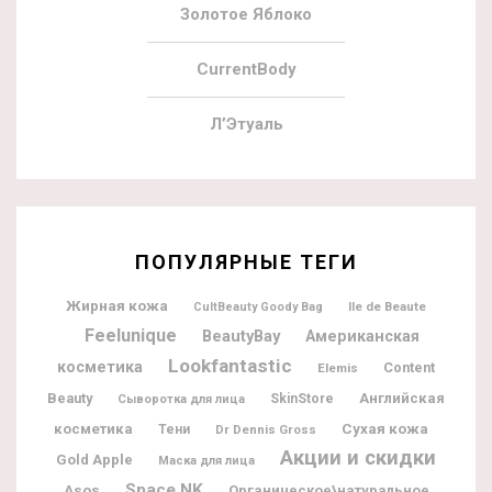
Золотое Яблоко
CurrentBody
Л’Этуаль
ПОПУЛЯРНЫЕ ТЕГИ
Жирная кожа
Ile de Beaute
CultBeauty Goody Bag
Feelunique
BeautyBay
Американская
Lookfantastic
косметика
Content
Elemis
Beauty
Английская
SkinStore
Сыворотка для лица
косметика
Сухая кожа
Тени
Dr Dennis Gross
Акции и скидки
Gold Apple
Маска для лица
Space NK
Asos
Органическое\натуральное