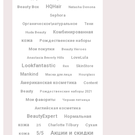
HQHair
Beauty Box
Natasha Denona
Sephora
Органическое\натуральное
Тени
Комбинированная
Huda Beauty
кожа
Рождественские наборы
Мои покупки
Beauty Heroes
LoveLula
Anastasia Beverly Hills
Lookfantastic
SkinStore
Ren
Mankind
Маска для лица
Hourglass
Американская косметика
Content
Beauty
Рождественские наборы 2021
Мои фавориты
Черная пятница
Английская косметика
BeautyExpert
Нормальная
кожа
Charlotte Tilbury
Сухая
2/5
Акции и скидки
5/5
кожа