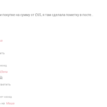
 покупке на сумму от £65, я там сделала пометку в посте…
ша
ить
назад
а
Elena
🤗
тветить
лет назад
ь на
Маша