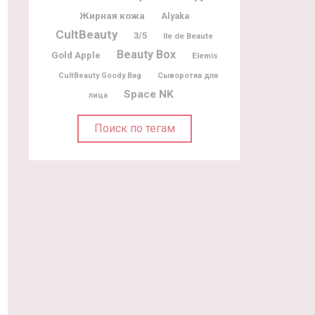
Жирная кожа
Alyaka
CultBeauty
3/5
Ile de Beaute
Beauty Box
Gold Apple
Elemis
CultBeauty Goody Bag
Сыворотка для
Space NK
лица
Поиск по тегам