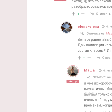
ахаха))))) что-то боксо
разобрали, остались вот
Ответить
1
elena-elena
6 ле
Ответить на
Ма
Вот всё равно я ВЕ 
Да и коллекция косм
состав классный! И 
Ответ
2
Маша
6 лет 
Ответить н
Автор
и мне их коробо
симпатичные бо
🤗🤗🤗 я только 
очень люблю, у 
временем, когда