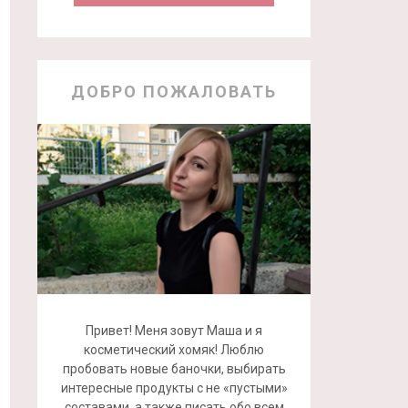
ДОБРО ПОЖАЛОВАТЬ
Привет! Меня зовут Маша и я
косметический хомяк! Люблю
пробовать новые баночки, выбирать
интересные продукты с не «пустыми»
составами, а также писать обо всем