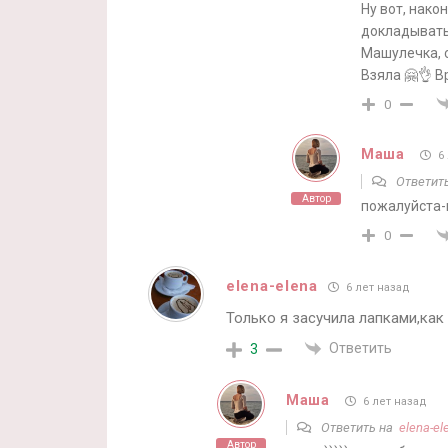
Ну вот, нако
докладывать
Машулечка, с
Взяла 🤗👌 В
0
Маша
6 
Ответит
Автор
пожалуйста-п
0
elena-elena
6 лет назад
Только я засучила лапками,как
Ответить
3
Маша
6 лет назад
Ответить на
elena-el
Автор