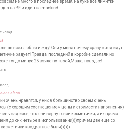
в совсем не много в последнее время, на луке все лимитки
 два на BE и один на mankind…
т назад
ша
больше всех люблю и жду! Они у меня почему сразу в ход идут!
етичке радует! Правда, последний в коробке сделали,но
тоже тогда минус 25 взяла по твоей,Маша, наводке!
ить
назад
а
elena-elena
чки очень нравятся, у них в большинство своем очень
ксы (с хорошим соотношением цены и стоимости наполнения)
очень надеюсь, что они вернут свои косметички, я их прямо
меня до сих четыре в использовании)))причем две еще со
 косметички квадратные были))))))