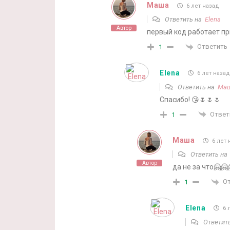
Маша
6 лет назад
Ответить на
Elena
Автор
первый код работает при
Ответить
1
Elena
6 лет назад
Ответить на
Ма
Спасибо! 😘🌷🌷🌷
Ответ
1
Маша
6 лет 
Ответить н
Автор
да не за что🤗🤗
О
1
Elena
6 
Ответит