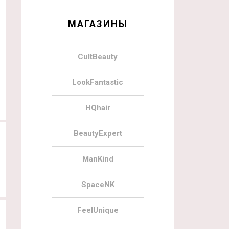
МАГАЗИНЫ
CultBeauty
LookFantastic
HQhair
BeautyExpert
ManKind
SpaceNK
FeelUnique