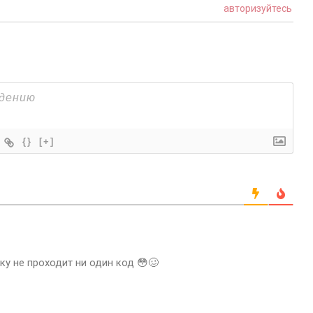
авторизуйтесь
{}
[+]
ку не проходит ни один код 😳🥴