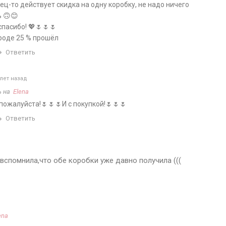
нец-то действует скидка на одну коробку, не надо ничего
 🙃😊
пасибо! 💖🌷🌷🌷
роде 25 % прошёл
Ответить
лет назад
ь на
Elena
ожалуйста!🌷🌷🌷И с покупкой!🌷🌷🌷
Ответить
 вспомнила,что обе коробки уже давно получила (((
ena