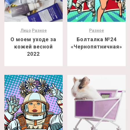
Лицо
Разное
Разное
О моем уходе за
Болталка №24
кожей весной
«Чернопятничная»
2022