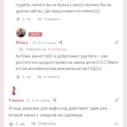
гудибэг, ничего бы не брала у них))) паслась бы на
других сайтах, где скидончики постоянно))))
Ответить
0
Автор
Маша
8 лет назад
Ответить на
Kuznetsova
Ну блин, вычет НДС и добротные гуди бэги – уже
достаточно щедрое промо на самом деле🙂🙂🙂 Мало
кто из английских магазинов вычетает НДС))
Ответить
0
Римма
8 лет назад
И ещё девочки для инфа код действует один раз…
второй заказ с скидкой не сделаешь.
Ответить
0