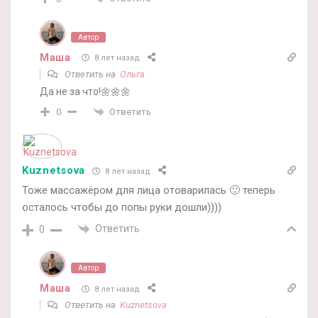
Автор
Маша
8 лет назад
Ответить на
Ольга
Да не за что!🌼🌼🌼
Ответить
0
Kuznetsova
8 лет назад
Тоже массажёром для лица отоварилась 🙂 теперь
осталось чтобы до попы руки дошли))))
Ответить
0
Автор
Маша
8 лет назад
Ответить на
Kuznetsova