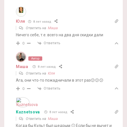
Юля
8 лет назад
Ответить на
Маша
Ничего себе, т.е. всего на два дня скидки дали
Ответить
0
Автор
Маша
8 лет назад
Ответить на
Юля
Ага, они что-то пожадничали в этот раз😕😕😕
Ответить
0
Kuznetsova
8 лет назад
Ответить на
Маша
Когда бы Культ был щедрым 🙂 Если бы не вычет и