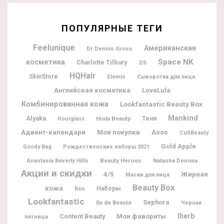
ПОПУЛЯРНЫЕ ТЕГИ
Feelunique
Американская
Dr Dennis Gross
Space NK
косметика
Charlotte Tilbury
2/5
HQHair
SkinStore
Elemis
Сыворотка для лица
Английская косметика
LoveLula
Комбинированная кожа
Lookfantastic Beauty Box
Mankind
Alyaka
Huda Beauty
Тени
Hourglass
Адвент-календари
Мои покупки
Asos
CultBeauty
Gold Apple
Goody Bag
Рождественские наборы 2021
Beauty Heroes
Natasha Denona
Anastasia Beverly Hills
Акции и скидки
Жирная
4/5
Маска для лица
Beauty Box
кожа
Наборы
Ren
Lookfantastic
Sephora
Ile de Beaute
Черная
Мои фавориты
Iherb
Content Beauty
пятница