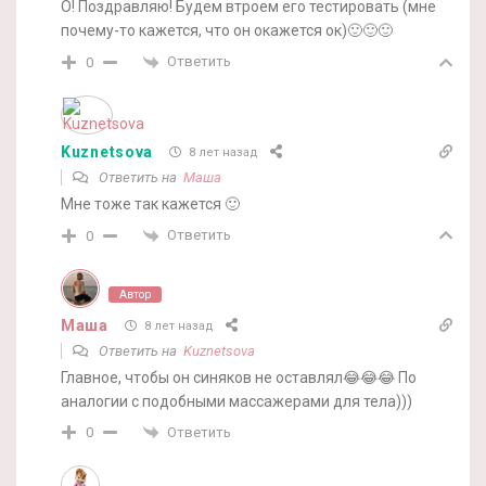
О! Поздравляю! Будем втроем его тестировать (мне
почему-то кажется, что он окажется ок)🙂🙂🙂
Ответить
0
Kuznetsova
8 лет назад
Ответить на
Маша
Мне тоже так кажется 🙂
Ответить
0
Автор
Маша
8 лет назад
Ответить на
Kuznetsova
Главное, чтобы он синяков не оставлял😂😂😂 По
аналогии с подобными массажерами для тела)))
Ответить
0