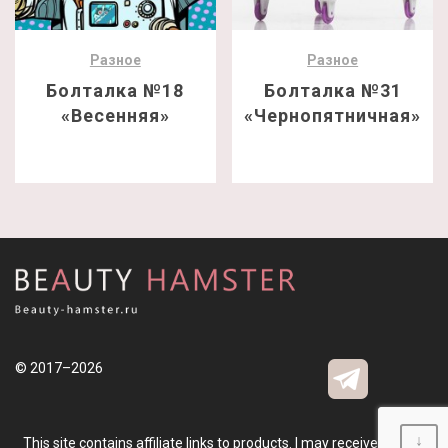
Разное
Разное
Болталка №18
Болталка №31
«Весенняя»
«Чернопятничная»
© 2017–2026
↓
This site contains affiliate links to products. I may receive a small