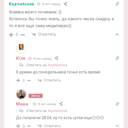
Kuznetsova
8 лет назад
Хомяка моего починили :))
Хотелось бы точно знать, до какого числа скидка, а
то я всё ещё сижу медитирую))
Ответить
0
Юля
8 лет назад
Ответить на
Kuznetsova
Я думаю до понедельника точно есть время
Ответить
0
Автор
Маша
8 лет назад
Ответить на
Kuznetsova
До полуночи 28.04, ну то есть сутки еще🙂🙂🙂
Ответить
0