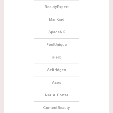
BeautyExpert
ManKind
SpaceNK
FeelUnique
iHerb
Selfridges
Asos
Net-A-Porter
ContentBeauty