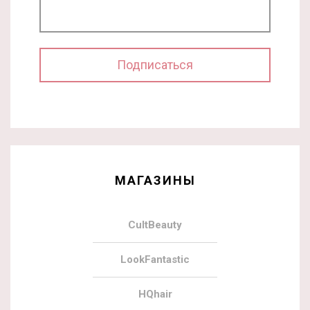
МАГАЗИНЫ
CultBeauty
LookFantastic
HQhair