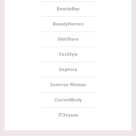
BeautyBay
BeautyHeroes
SkinStore
YesStyle
Sephora
Золотое Яблоко
CurrentBody
Л’Этуаль