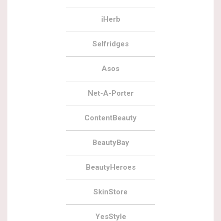
iHerb
Selfridges
Asos
Net-A-Porter
ContentBeauty
BeautyBay
BeautyHeroes
SkinStore
YesStyle