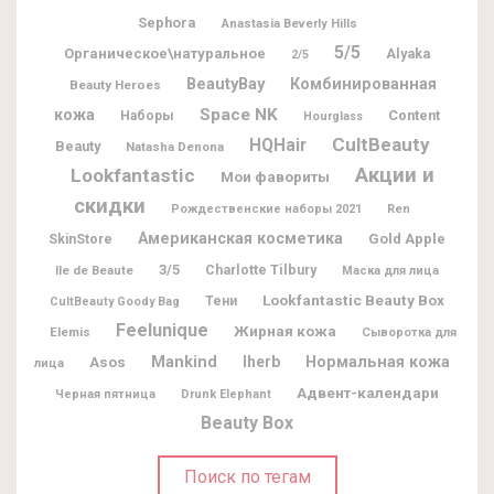
Sephora
Anastasia Beverly Hills
5/5
Органическое\натуральное
Alyaka
2/5
BeautyBay
Комбинированная
Beauty Heroes
Space NK
кожа
Content
Наборы
Hourglass
CultBeauty
HQHair
Beauty
Natasha Denona
Акции и
Lookfantastic
Мои фавориты
скидки
Рождественские наборы 2021
Ren
Американская косметика
Gold Apple
SkinStore
3/5
Charlotte Tilbury
Ile de Beaute
Маска для лица
Lookfantastic Beauty Box
Тени
CultBeauty Goody Bag
Feelunique
Жирная кожа
Elemis
Сыворотка для
Mankind
Iherb
Нормальная кожа
Asos
лица
Адвент-календари
Черная пятница
Drunk Elephant
Beauty Box
Поиск по тегам