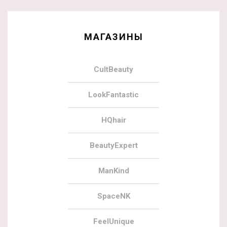
МАГАЗИНЫ
CultBeauty
LookFantastic
HQhair
BeautyExpert
ManKind
SpaceNK
FeelUnique