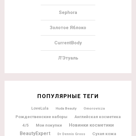
Sephora
Золотое Яблоко
CurrentBody
Л’Этуаль
ПОПУЛЯРНЫЕ ТЕГИ
LoveLula
Huda Beauty
Omorovicza
Рождественские наборы
Английская косметика
Новинки косметики
Мои покупки
4/5
BeautyExpert
Сухая кожа
Dr Dennis Gross