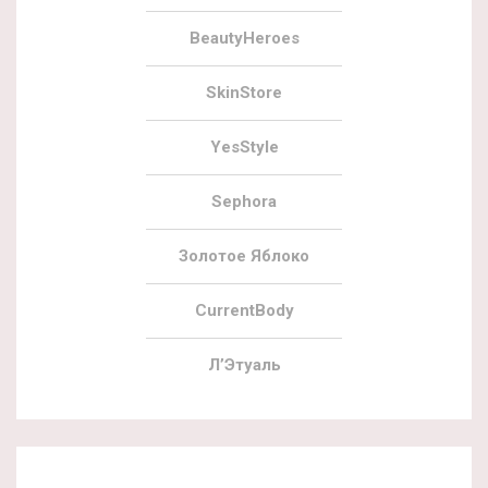
BeautyHeroes
SkinStore
YesStyle
Sephora
Золотое Яблоко
CurrentBody
Л’Этуаль