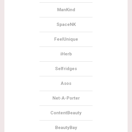
ManKind
SpaceNK
FeelUnique
iHerb
Selfridges
Asos
Net-A-Porter
ContentBeauty
BeautyBay