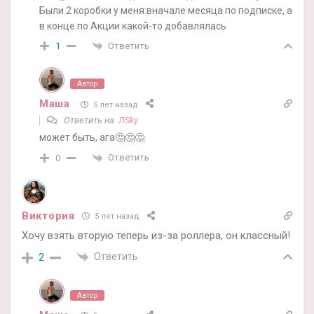
Были 2 коробки у меня:вначале месяца по подписке, а
в конце по Акции какой-то добавлялась
Ответить
1
Автор
Маша
5 лет назад
Ответить на
ЛSky
может быть, ага🤔🤔🤔
Ответить
0
Виктория
5 лет назад
Хочу взять вторую теперь из-за роллера, он классный!
Ответить
2
Автор