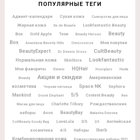
ПОПУЛЯРНЫЕ ТЕГИ
Адвент-календари
Сухая кожа
Сыворотка для лица
Жирная кожа
Lookfantastic Beauty
Ile de Beaute
Beauty
Box
Gold Apple
Тени
Beauty Heroes
Box
Мои покупки
Omorovicza
Anastasia Beverly Hills
CultBeauty
BeautyExpert
Dr Dennis Gross
Lookfantastic
Нормальная кожа
SkinStore
HQHair
Мои фавориты
Elemis
Huda
Hourglass
Акции и скидки
Американская
Beauty
Space NK
косметика
Sephora
Черная пятница
5/5
Mankind
Content Beauty
Drunk Elephant
Ren
Рождественские
Charlotte Tilbury
Маска для лица
BeautyBay
наборы
Asos
Natasha Denona
LoveLula
3/5
Английская
CultBeauty Goody Bag
2/5
Iherb
косметика
4/5
Наборы
Комбинированная кожа
Рождественские наборы 2021