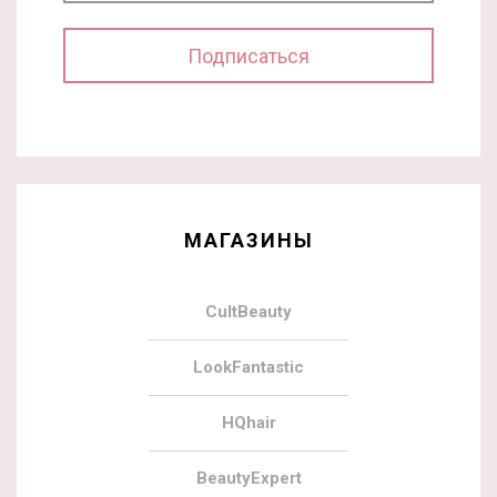
МАГАЗИНЫ
CultBeauty
LookFantastic
HQhair
BeautyExpert