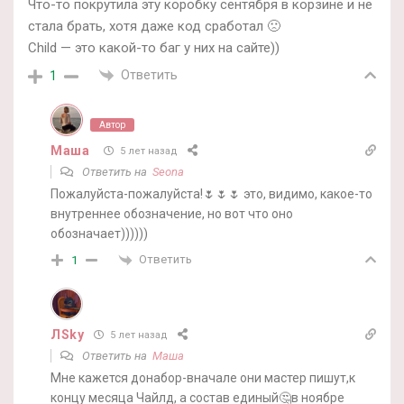
Что-то покрутила эту коробку сентября в корзине и не
стала брать, хотя даже код сработал 🙁
Child — это какой-то баг у них на сайте))
Ответить
1
Автор
Маша
5 лет назад
Ответить на
Seona
Пожалуйста-пожалуйста!🌷🌷🌷 это, видимо, какое-то
внутреннее обозначение, но вот что оно
обозначает))))))
Ответить
1
ЛSky
5 лет назад
Ответить на
Маша
Мне кажется донабор-вначале они мастер пишут,к
концу месяца Чайлд, а состав единый🤔в ноябре