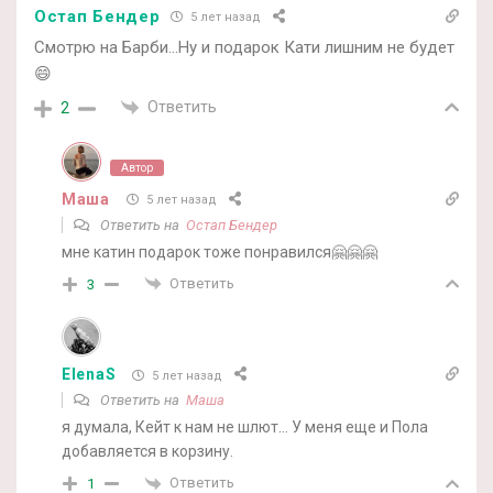
Остап Бендер
5 лет назад
Смотрю на Барби…Ну и подарок Кати лишним не будет
😄
Ответить
2
Автор
Маша
5 лет назад
Ответить на
Остап Бендер
мне катин подарок тоже понравился🤗🤗🤗
Ответить
3
ElenaS
5 лет назад
Ответить на
Маша
я думала, Кейт к нам не шлют… У меня еще и Пола
добавляется в корзину.
Ответить
1