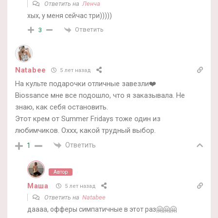
Ответить на
Ленча
хых, у меня сейчас три)))))
Ответить
3
Natabee
5 лет назад
На культе подарочки отличные завезли❤️
Biossance мне все подошло, что я заказывала. Не
знаю, как себя остановить.
Этот крем от Summer Fridays тоже один из
любимчиков. Оххх, какой трудный выбор.
Ответить
1
Автор
Маша
5 лет назад
Ответить на
Natabee
даааа, офферы симпатичные в этот раз🤗🤗🤗