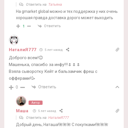
Ответить на
Татьяна
На gmarket global можно и тех поддержка у них очень
хорошая правда доставка дорого может выходить
Ответить
1
НаталиЯ777
5 лет назад
Доброго всем!😊
Машенька, спасибо за инфу!!!🌷🌷🌷
Взяла сыворотку Кейт и бальзамчик фреш с
офферами!🥳
Ответить
0
Автор
Маша
5 лет назад
Ответить на
НаталиЯ777
Добрый день, Наташа!🌺🌺🌺 С покупками!🌺🌺🌺