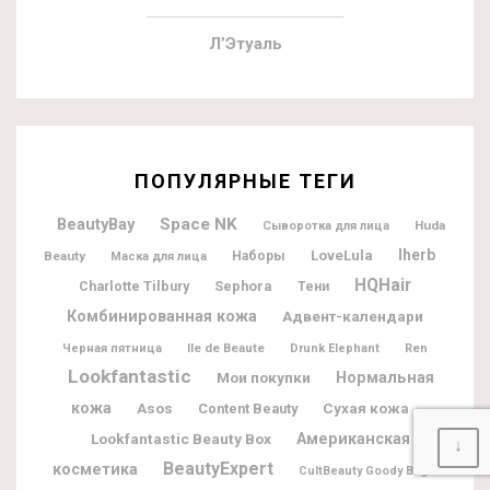
Л’Этуаль
ПОПУЛЯРНЫЕ ТЕГИ
BeautyBay
Space NK
Huda
Сыворотка для лица
Iherb
LoveLula
Beauty
Наборы
Маска для лица
HQHair
Charlotte Tilbury
Sephora
Тени
Комбинированная кожа
Адвент-календари
Ile de Beaute
Черная пятница
Drunk Elephant
Ren
Lookfantastic
Мои покупки
Нормальная
кожа
Asos
Content Beauty
Сухая кожа
Lookfantastic Beauty Box
Американская
↓
BeautyExpert
косметика
CultBeauty Goody Bag