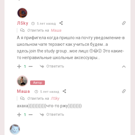
ЛSky
5 лет назад
Ответить на
Маша
А я прифигела когда пришло на почту уведомление-в
школьном чате терзают как учиться будем…а
здесь:join the study group…мое лицо:🤨😳😵 Это какие-
то неправильные школьные аксессуары…
Ответить
1
Автор
Маша
5 лет назад
Ответить на
ЛSky
ахаха))))))))))))что-то ржу)))))))))
Ответить
1