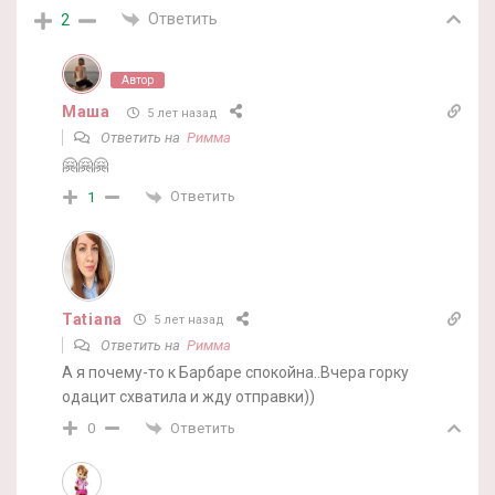
Ответить
2
Автор
Маша
5 лет назад
Ответить на
Римма
🤗🤗🤗
Ответить
1
Tatiana
5 лет назад
Ответить на
Римма
А я почему-то к Барбаре спокойна..Вчера горку
одацит схватила и жду отправки))
Ответить
0