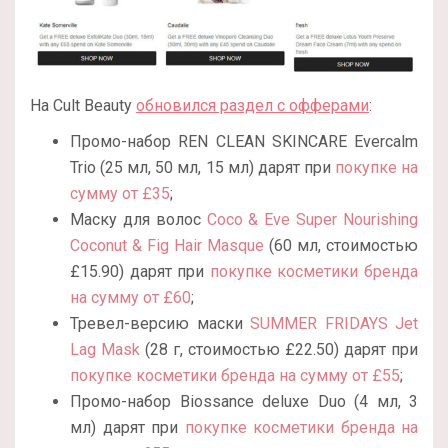
На Cult Beauty
обновился раздел с офферами
:
Промо-набор REN CLEAN SKINCARE Evercalm
Trio (25 мл, 50 мл, 15 мл) дарят при
покупке на
сумму от £35
;
Маску для волос
Coco & Eve Super Nourishing
Coconut & Fig Hair Masque
(60 мл, стоимостью
£15.90) дарят при
покупке косметики бренда
на сумму от £60
;
Тревел-версию маски
SUMMER FRIDAYS Jet
Lag Mask
(28 г, стоимостью
£
22.50
) дарят при
покупке косметики бренда на сумму от £55
;
Промо-набор Biossance deluxe Duo (4 мл, 3
мл) дарят при
покупке косметики бренда на