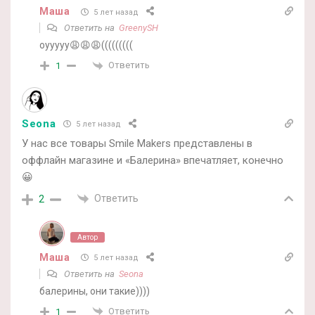
Маша
5 лет назад
Ответить на
GreenySH
оууууу😩😩😩(((((((((
Ответить
1
Seona
5 лет назад
У нас все товары Smile Makers представлены в
оффлайн магазине и «Балерина» впечатляет, конечно
😀
Ответить
2
Автор
Маша
5 лет назад
Ответить на
Seona
балерины, они такие))))
Ответить
1