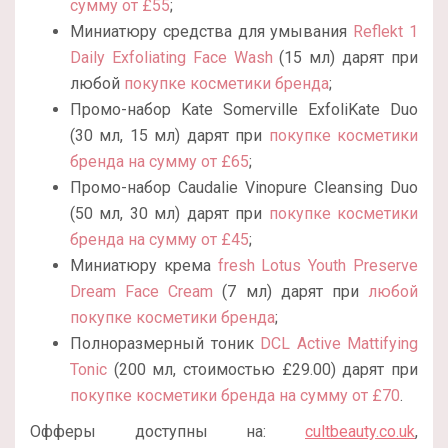
сумму от £55
;
Миниатюру средства для умывания
Reflekt 1
Daily Exfoliating Face Wash
(15 мл) дарят при
любой
покупке косметики бренда
;
Промо-набор Kate Somerville ExfoliKate Duo
(30 мл, 15 мл) дарят при
покупке косметики
бренда на сумму от £65
;
Промо-набор Caudalie Vinopure Cleansing Duo
(50 мл, 30 мл) дарят при
покупке косметики
бренда на сумму от £45
;
Миниатюру крема
fresh Lotus Youth Preserve
Dream Face Cream
(7 мл) дарят при
любой
покупке косметики бренда
;
Полноразмерный тоник
DCL Active Mattifying
Tonic
(200 мл, стоимостью
£
29.00)
дарят при
покупке косметики бренда на сумму от £70
.
Офферы доступны на:
cultbeauty.co.uk
,