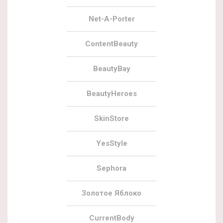
Net-A-Porter
ContentBeauty
BeautyBay
BeautyHeroes
SkinStore
YesStyle
Sephora
Золотое Яблоко
CurrentBody