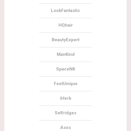
LookFantastic
HQhair
BeautyExpert
ManKind
SpaceNK
FeelUnique
iHerb
Selfridges
Asos