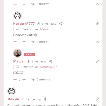
Ответить
0
НаталиЯ777
5 лет назад
Ответить на
Маша
Спасибочки!!!😊
Ответить
0
Автор
Маша
5 лет назад
Ответить на
НаталиЯ777
🤗🤗🤗
Ответить
0
Ленча
5 лет назад
Спасибо Машуль,гульнула на Iherb с Настей и PCA Skin.