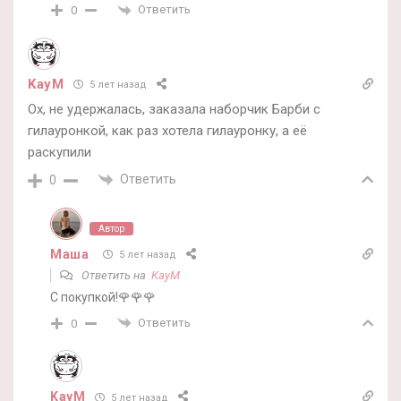
Ответить
0
KayM
5 лет назад
Ох, не удержалась, заказала наборчик Барби с
гилауронкой, как раз хотела гилауронку, а её
раскупили
Ответить
0
Автор
Маша
5 лет назад
Ответить на
KayM
С покупкой!🌹🌹🌹
Ответить
0
KayM
5 лет назад