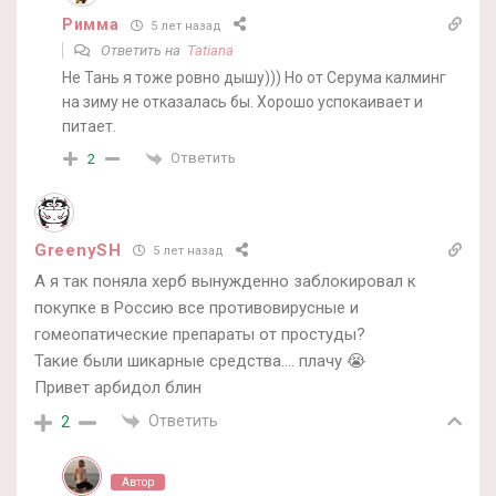
Римма
5 лет назад
Ответить на
Tatiana
Не Тань я тоже ровно дышу))) Но от Серума калминг
на зиму не отказалась бы. Хорошо успокаивает и
питает.
Ответить
2
GreenySH
5 лет назад
А я так поняла херб вынужденно заблокировал к
покупке в Россию все противовирусные и
гомеопатические препараты от простуды?
Такие были шикарные средства…. плачу 😭
Привет арбидол блин
Ответить
2
Автор