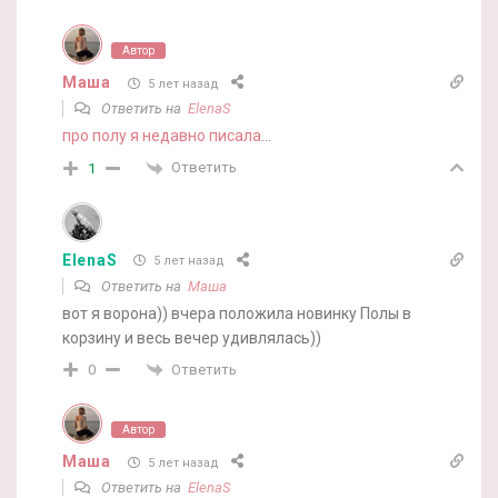
Автор
Маша
5 лет назад
Ответить на
ElenaS
про полу я недавно писала
…
Ответить
1
ElenaS
5 лет назад
Ответить на
Маша
вот я ворона)) вчера положила новинку Полы в
корзину и весь вечер удивлялась))
Ответить
0
Автор
Маша
5 лет назад
Ответить на
ElenaS