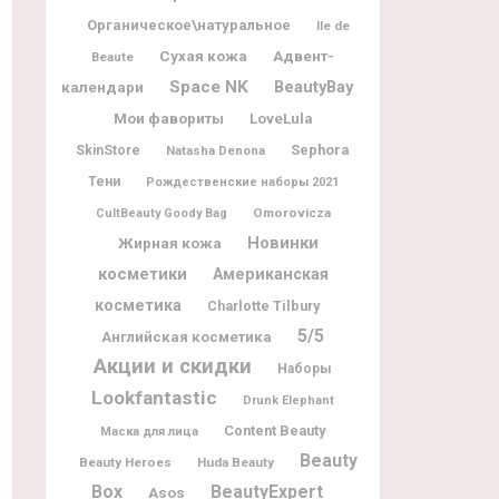
Органическое\натуральное
Ile de
Адвент-
Сухая кожа
Beaute
Space NK
BeautyBay
календари
Мои фавориты
LoveLula
Sephora
SkinStore
Natasha Denona
Тени
Рождественские наборы 2021
Omorovicza
CultBeauty Goody Bag
Новинки
Жирная кожа
косметики
Американская
косметика
Charlotte Tilbury
5/5
Английская косметика
Акции и скидки
Наборы
Lookfantastic
Drunk Elephant
Content Beauty
Маска для лица
Beauty
Beauty Heroes
Huda Beauty
Box
BeautyExpert
Asos