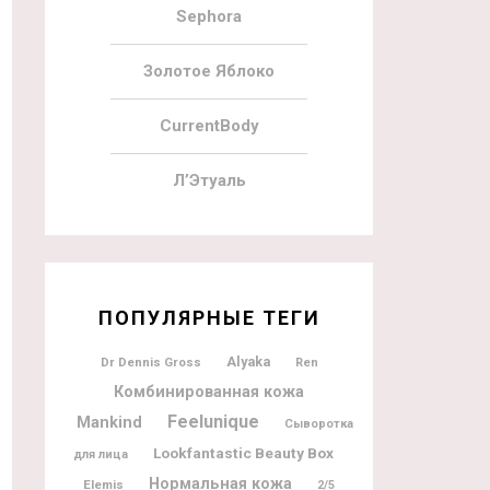
Sephora
Золотое Яблоко
CurrentBody
Л’Этуаль
ПОПУЛЯРНЫЕ ТЕГИ
Alyaka
Dr Dennis Gross
Ren
Комбинированная кожа
Feelunique
Mankind
Сыворотка
Lookfantastic Beauty Box
для лица
Нормальная кожа
Elemis
2/5