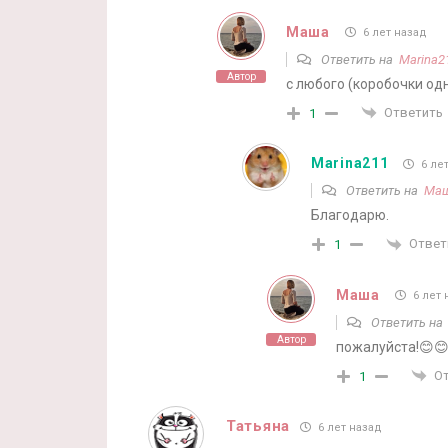
Маша
6 лет назад
Ответить на
Marina2
Автор
с любого (коробочки одн
Ответить
1
Marina211
6 ле
Ответить на
Ма
Благодарю.
Ответ
1
Маша
6 лет 
Ответить н
Автор
пожалуйста!😊
О
1
Татьяна
6 лет назад