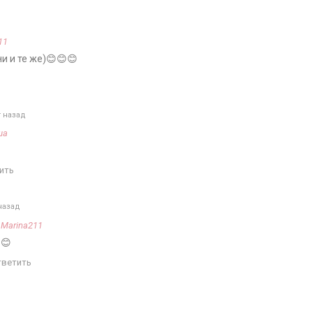
11
и и те же)😊😊😊
т назад
ша
ить
назад
а
Marina211
😊
тветить