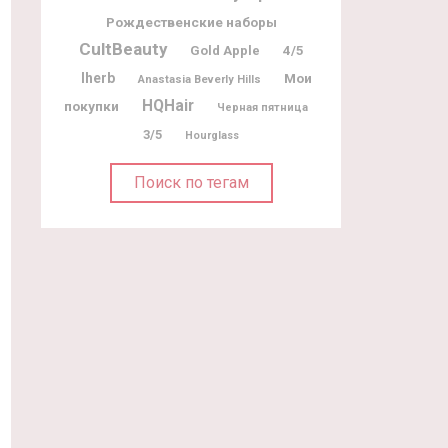
Рождественские наборы
CultBeauty
Gold Apple
4/5
Iherb
Мои
Anastasia Beverly Hills
HQHair
покупки
Черная пятница
3/5
Hourglass
Поиск по тегам