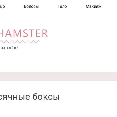
цо
Волосы
Тело
Макияж
сячные боксы