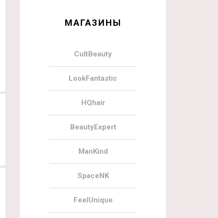
МАГАЗИНЫ
CultBeauty
LookFantastic
HQhair
BeautyExpert
ManKind
SpaceNK
FeelUnique