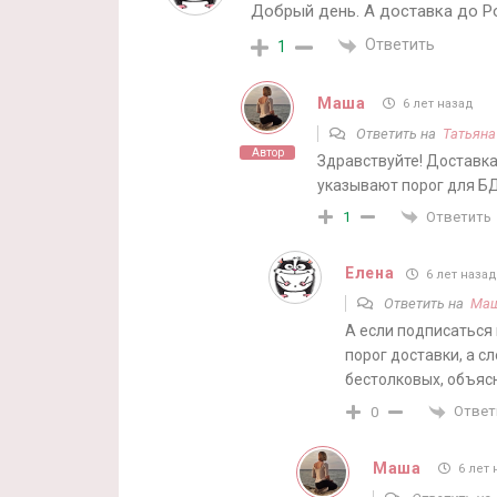
Добрый день. А доставка до Р
Ответить
1
Маша
6 лет назад
Ответить на
Татьяна
Автор
Здравствуйте! Доставка
указывают порог для Б
Ответить
1
Елена
6 лет назад
Ответить на
Ма
А если подписаться
порог доставки, а 
бестолковых, объясн
Ответ
0
Маша
6 лет 