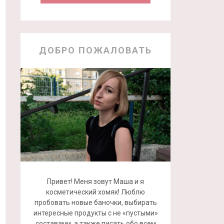
ДОБРО ПОЖАЛОВАТЬ
Привет! Меня зовут Маша и я
косметический хомяк! Люблю
пробовать новые баночки, выбирать
интересные продукты с не «пустыми»
составами, а также писать обо всем