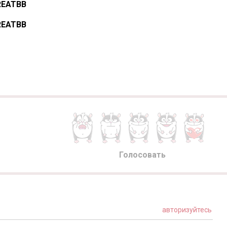
REATBB
REATBB
Голосовать
авторизуйтесь