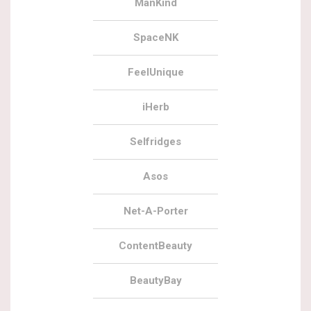
ManKind
SpaceNK
FeelUnique
iHerb
Selfridges
Asos
Net-A-Porter
ContentBeauty
BeautyBay