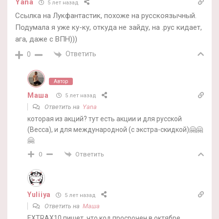
Yana
5 лет назад
Ссылка на Лукфантастик, похоже на русскоязычный.
Подумала я уже ку-ку, откуда не зайду, на .рус кидает,
ага, даже с ВПН)))
Ответить
0
Автор
Маша
5 лет назад
Ответить на
Yana
которая из акций? тут есть акции и для русской
(Becca), и для международной (с экстра-скидкой)🤗🤗
🤗
Ответить
0
Yuliiya
5 лет назад
Ответить на
Маша
EXTRAX10 пишет, что код просрочен в октябре