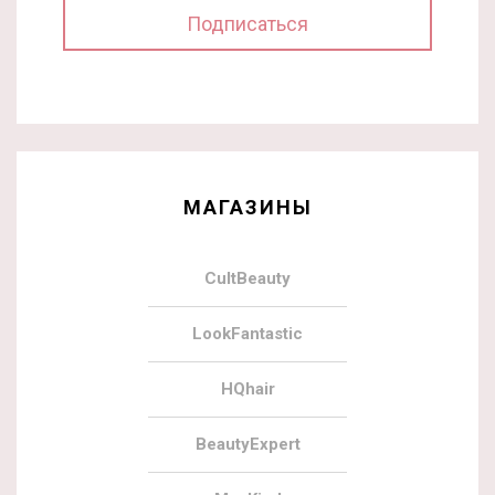
МАГАЗИНЫ
CultBeauty
LookFantastic
HQhair
BeautyExpert