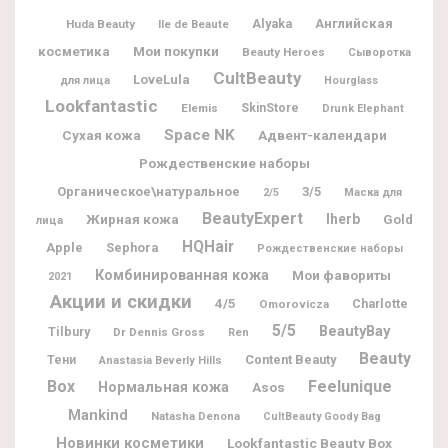
Alyaka
Английская
Huda Beauty
Ile de Beaute
Мои покупки
косметика
Beauty Heroes
Сыворотка
CultBeauty
LoveLula
для лица
Hourglass
Lookfantastic
Elemis
SkinStore
Drunk Elephant
Space NK
Адвент-календари
Сухая кожа
Рождественские наборы
Органическое\натуральное
3/5
2/5
Маска для
BeautyExpert
Жирная кожа
Iherb
Gold
лица
HQHair
Apple
Sephora
Рождественские наборы
Комбинированная кожа
Мои фавориты
2021
Акции и скидки
4/5
Charlotte
Omorovicza
5/5
BeautyBay
Tilbury
Dr Dennis Gross
Ren
Beauty
Content Beauty
Тени
Anastasia Beverly Hills
Box
Feelunique
Нормальная кожа
Asos
Mankind
Natasha Denona
CultBeauty Goody Bag
Новинки косметики
Lookfantastic Beauty Box