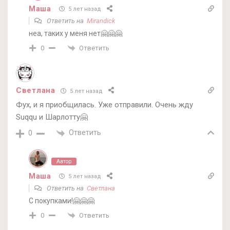
Маша
5 лет назад
Ответить на
Mirandick
неа, таких у меня нет🤗🤗🤗
Ответить
0
Светлана
5 лет назад
Фух, и я приобщилась. Уже отправили. Очень жду
Suqqu и Шарлотту🤗
Ответить
0
Автор
Маша
5 лет назад
Ответить на
Светлана
С покупками!🤗🤗🤗
Ответить
0