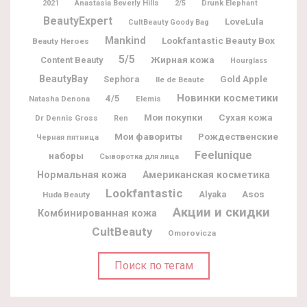
2021
Anastasia Beverly Hills
2/5
Drunk Elephant
BeautyExpert
LoveLula
CultBeauty Goody Bag
Mankind
Lookfantastic Beauty Box
Beauty Heroes
5/5
Жирная кожа
Content Beauty
Hourglass
BeautyBay
Sephora
Gold Apple
Ile de Beaute
Новинки косметики
4/5
Natasha Denona
Elemis
Мои покупки
Сухая кожа
Dr Dennis Gross
Ren
Мои фавориты
Рождественские
Черная пятница
Feelunique
наборы
Сыворотка для лица
Нормальная кожа
Американская косметика
Lookfantastic
Alyaka
Asos
Huda Beauty
Акции и скидки
Комбинированная кожа
CultBeauty
Omorovicza
Поиск по тегам