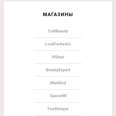
МАГАЗИНЫ
CultBeauty
LookFantastic
HQhair
BeautyExpert
ManKind
SpaceNK
FeelUnique