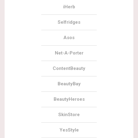
iHerb
Selfridges
Asos
Net-A-Porter
ContentBeauty
BeautyBay
BeautyHeroes
SkinStore
YesStyle