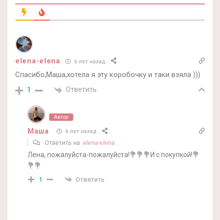
elena-elena
6 лет назад
Спасибо,Маша,хотела я эту коробочку и таки взяла )))
Ответить
1
Автор
Маша
6 лет назад
Ответить на
elena-elena
Лена, пожалуйста-пожалуйста!💐💐💐И с покупкой!💐
💐💐
Ответить
1