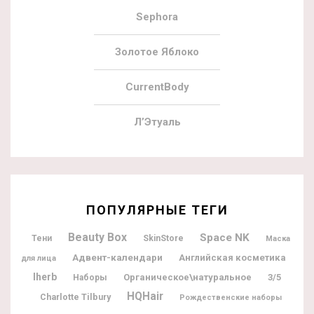
Sephora
Золотое Яблоко
CurrentBody
Л’Этуаль
ПОПУЛЯРНЫЕ ТЕГИ
Beauty Box
Space NK
Тени
SkinStore
Маска
Адвент-календари
Английская косметика
для лица
Iherb
Органическое\натуральное
3/5
Наборы
HQHair
Charlotte Tilbury
Рождественские наборы