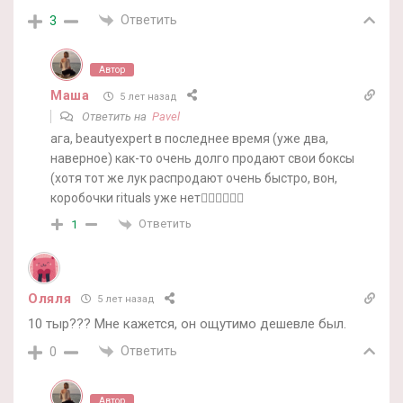
Ответить
3
Автор
Маша
5 лет назад
Ответить на
Pavel
ага, beautyexpert в последнее время (уже два,
наверное) как-то очень долго продают свои боксы
(хотя тот же лук распродают очень быстро, вон,
коробочки rituals уже нет🤷‍♀️🤷‍♀️🤷‍♀️
Ответить
1
Оляля
5 лет назад
10 тыр??? Мне кажется, он ощутимо дешевле был.
Ответить
0
Автор