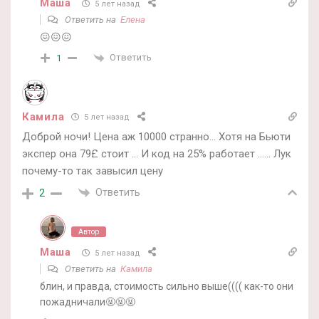
Маша
5 лет назад
Ответить на
Елена
😖😖😖
Ответить
1
Камила
5 лет назад
Доброй ночи! Цена аж 10000 странно… Хотя на Бьюти
экспер она 79£ стоит … И код на 25% работает …… Лук
почему-то так завысил цену
Ответить
2
Автор
Маша
5 лет назад
Ответить на
Камила
блин, и правда, стоимость сильно выше(((( как-то они
пожадничали🤬🤬🤬