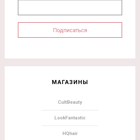
МАГАЗИНЫ
CultBeauty
LookFantastic
HQhair