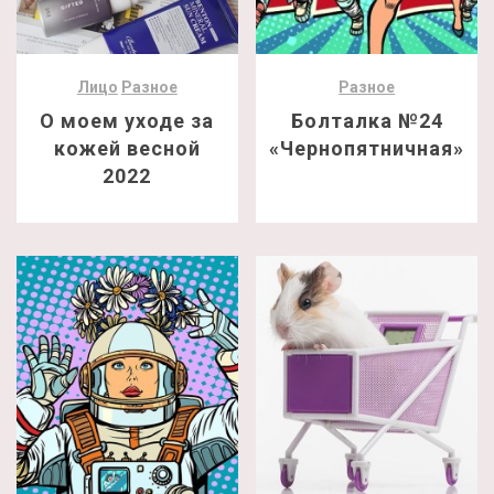
Лицо
Разное
Разное
О моем уходе за
Болталка №24
кожей весной
«Чернопятничная»
2022