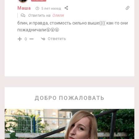
Маша
5 лет назад
Ответить на
Оляля
блин, и правда, стоимость сильно выше(((( как-то они
пожадничали🤬🤬🤬
Ответить
0
ДОБРО ПОЖАЛОВАТЬ