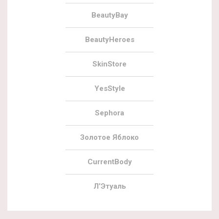
BeautyBay
BeautyHeroes
SkinStore
YesStyle
Sephora
Золотое Яблоко
CurrentBody
Л’Этуаль