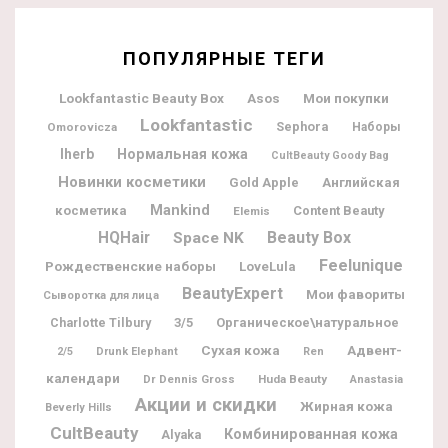
ПОПУЛЯРНЫЕ ТЕГИ
Lookfantastic Beauty Box
Мои покупки
Asos
Lookfantastic
Sephora
Omorovicza
Наборы
Iherb
Нормальная кожа
CultBeauty Goody Bag
Новинки косметики
Gold Apple
Английская
Mankind
косметика
Content Beauty
Elemis
Beauty Box
HQHair
Space NK
Feelunique
Рождественские наборы
LoveLula
BeautyExpert
Мои фавориты
Сыворотка для лица
Charlotte Tilbury
3/5
Органическое\натуральное
Адвент-
Сухая кожа
2/5
Drunk Elephant
Ren
календари
Dr Dennis Gross
Huda Beauty
Anastasia
Акции и скидки
Жирная кожа
Beverly Hills
CultBeauty
Комбинированная кожа
Alyaka