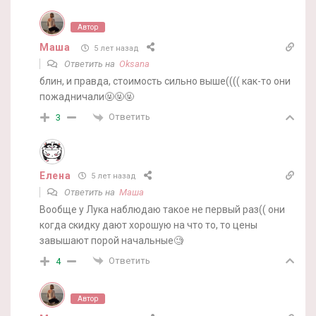
Автор
Маша
5 лет назад
Ответить на
Oksana
блин, и правда, стоимость сильно выше(((( как-то они
пожадничали🤬🤬🤬
Ответить
3
Елена
5 лет назад
Ответить на
Маша
Вообще у Лука наблюдаю такое не первый раз(( они
когда скидку дают хорошую на что то, то цены
завышают порой начальные🧐
Ответить
4
Автор