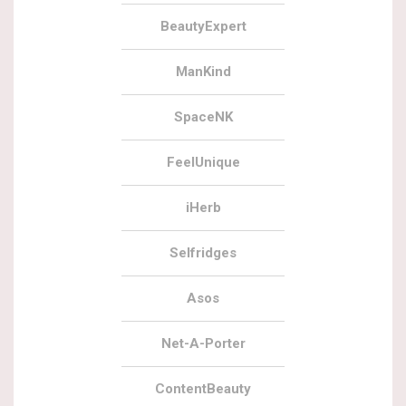
BeautyExpert
ManKind
SpaceNK
FeelUnique
iHerb
Selfridges
Asos
Net-A-Porter
ContentBeauty