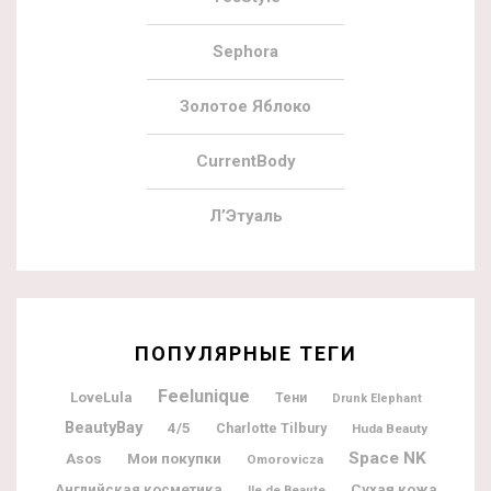
Sephora
Золотое Яблоко
CurrentBody
Л’Этуаль
ПОПУЛЯРНЫЕ ТЕГИ
Feelunique
LoveLula
Тени
Drunk Elephant
BeautyBay
4/5
Charlotte Tilbury
Huda Beauty
Space NK
Мои покупки
Asos
Omorovicza
Английская косметика
Сухая кожа
Ile de Beaute