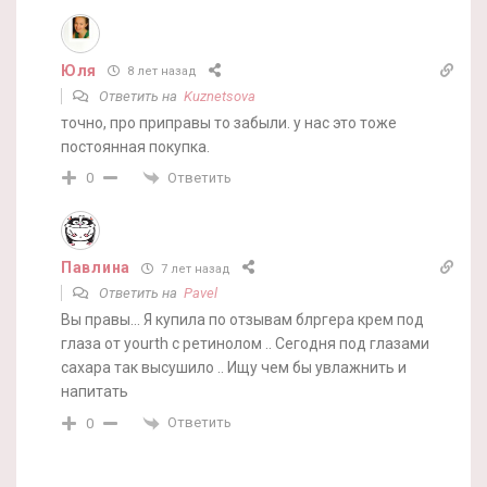
Юля
8 лет назад
Ответить на
Kuznetsova
точно, про приправы то забыли. у нас это тоже
постоянная покупка.
Ответить
0
Павлина
7 лет назад
Ответить на
Pavel
Вы правы… Я купила по отзывам блргера крем под
глаза от yourth с ретинолом .. Сегодня под глазами
сахара так высушило .. Ищу чем бы увлажнить и
напитать
Ответить
0