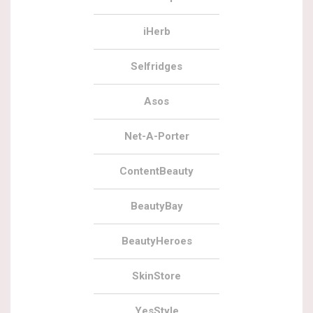
iHerb
Selfridges
Asos
Net-A-Porter
ContentBeauty
BeautyBay
BeautyHeroes
SkinStore
YesStyle