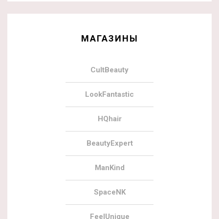
МАГАЗИНЫ
CultBeauty
LookFantastic
HQhair
BeautyExpert
ManKind
SpaceNK
FeelUnique