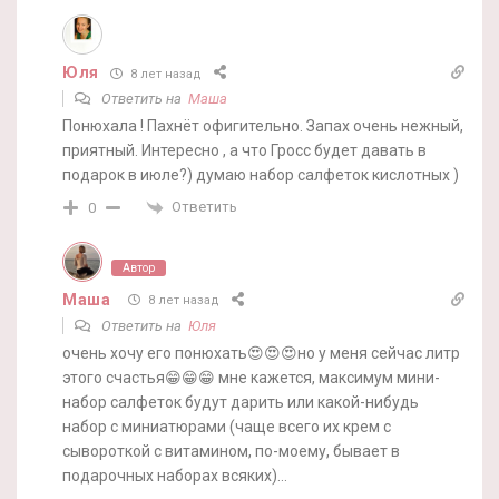
Юля
8 лет назад
Ответить на
Маша
Понюхала ! Пахнёт офигительно. Запах очень нежный,
приятный. Интересно , а что Гросс будет давать в
подарок в июле?) думаю набор салфеток кислотных )
Ответить
0
Автор
Маша
8 лет назад
Ответить на
Юля
очень хочу его понюхать😍😍😍но у меня сейчас литр
этого счастья😁😁😁 мне кажется, максимум мини-
набор салфеток будут дарить или какой-нибудь
набор с миниатюрами (чаще всего их крем с
сывороткой с витамином, по-моему, бывает в
подарочных наборах всяких)…