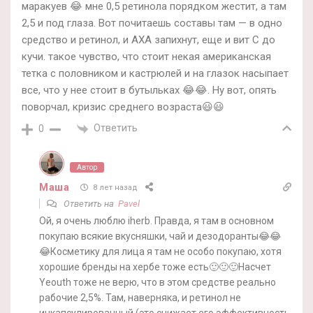
маракуев 😂 мне 0,5 ретинола порядком жестит, а там
2,5 и под глаза. Вот почитаешь составы там — в одно
средство и ретинол, и АХА запихнут, еще и вит С до
кучи. такое чувство, что стоит некая американская
тетка с половником и кастрюлей и на глазок насыпает
все, что у нее стоит в бутыльках 😂😂. Ну вот, опять
поворчал, кризис среднего возраста😃😃
Ответить
0
Автор
Маша
8 лет назад
Ответить на
Pavel
Ой, я очень люблю iherb. Правда, я там в основном
покупаю всякие вкусняшки, чай и дезодоранты😂😂
😂Косметику для лица я там не особо покупаю, хотя
хорошие бренды на хербе тоже есть🙂🙂🙂Насчет
Yeouth тоже не верю, что в этом средстве реально
рабочие 2,5%. Там, наверняка, и ретинол не
инкапсулированный (это снижает его эффективность