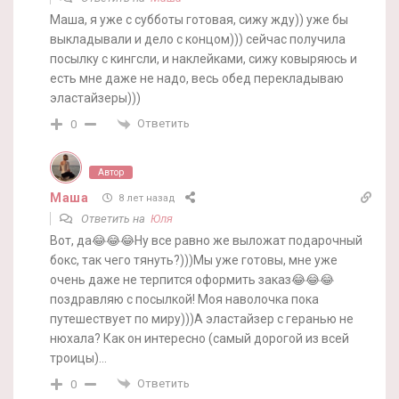
Маша, я уже с субботы готовая, сижу жду)) уже бы
выкладывали и дело с концом))) сейчас получила
посылку с кингсли, и наклейками, сижу ковыряюсь и
есть мне даже не надо, весь обед перекладываю
эластайзеры)))
Ответить
0
Автор
Маша
8 лет назад
Ответить на
Юля
Вот, да😂😂😂Ну все равно же выложат подарочный
бокс, так чего тянуть?)))Мы уже готовы, мне уже
очень даже не терпится оформить заказ😂😂😂
поздравляю с посылкой! Моя наволочка пока
путешествует по миру)))А эластайзер с геранью не
нюхала? Как он интересно (самый дорогой из всей
троицы)…
Ответить
0