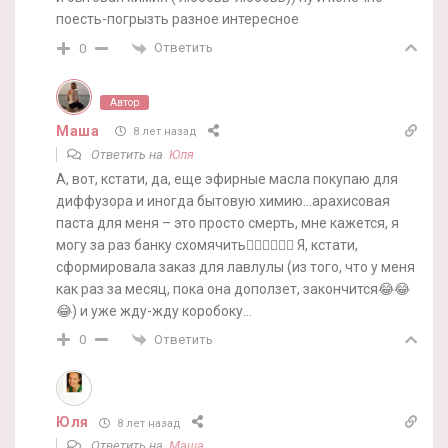
поесть-погрызть разное интересное
Ответить
0
Автор
Маша
8 лет назад
Ответить на
Юля
А, вот, кстати, да, еще эфирные масла покупаю для
диффузора и иногда бытовую химию…арахисовая
паста для меня – это просто смерть, мне кажется, я
могу за раз банку схомячить🤦‍♀️🤦‍♀️🤦‍♀️ Я, кстати,
сформировала заказ для лавлулы (из того, что у меня
как раз за месяц, пока она доползет, закончится😂😂
😂) и уже жду-жду коробоку…
Ответить
0
Юля
8 лет назад
Ответить на
Маша