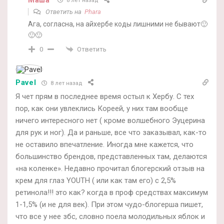
8 лет назад
Ответить на
Phara
Ага, согласна, на айхербе коды лишними не бывают🙂
🙂🙂
Ответить
0
Pavel
8 лет назад
Я чет прям в последнее время остыл к Хербу. С тех
пор, как они увлеклись Кореей, у них там вообще
ничего интересного нет ( кроме волшебного Эуцерина
для рук и ног). Да и раньше, все что заказывал, как-то
не оставило впечатление. Иногда мне кажется, что
большинство брендов, представленных там, делаются
«на коленке». Недавно прочитал блогерский отзыв на
крем для глаз YOUTH ( или как там его) с 2,5%
ретинола!!! это как? когда в проф средствах максимум
1-1,5% (и не для век). При этом чудо-блогерша пишет,
что все у нее збс, словно поела молодильных яблок и