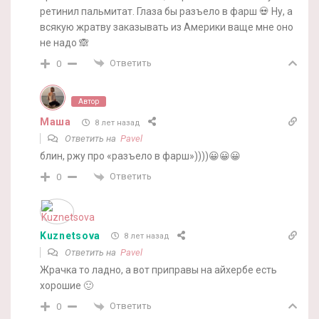
ретинил пальмитат. Глаза бы разъело в фарш 💀 Ну, а
всякую жратву заказывать из Америки ваще мне оно
не надо 🙈
Ответить
0
Автор
Маша
8 лет назад
Ответить на
Pavel
блин, ржу про «разъело в фарш»))))😀😀😀
Ответить
0
Kuznetsova
8 лет назад
Ответить на
Pavel
Жрачка то ладно, а вот приправы на айхербе есть
хорошие 🙂
Ответить
0