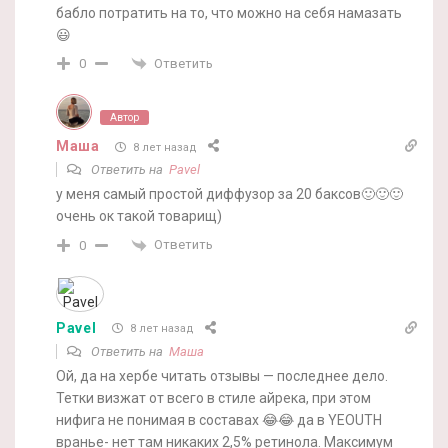
бабло потратить на то, что можно на себя намазать
😃
Ответить
0
Автор
Маша
8 лет назад
Ответить на
Pavel
у меня самый простой диффузор за 20 баксов🙂🙂🙂
очень ок такой товарищ)
Ответить
0
Pavel
8 лет назад
Ответить на
Маша
Ой, да на хербе читать отзывы — последнее дело.
Тетки визжат от всего в стиле айрека, при этом
нифига не понимая в составах 😂😂 да в YEOUTH
вранье- нет там никаких 2,5% ретинола. Максимум