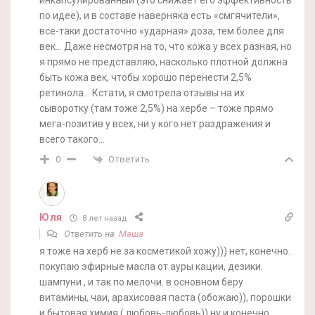
по идее), и в составе наверняка есть «смгячители»,
все-таки достаточно «ударная» доза, тем более для
век… Даже несмотря на то, что кожа у всех разная, но
я прямо не представляю, насколько плотной должна
быть кожа век, чтобы хорошо перенести 2,5%
ретинола… Кстати, я смотрела отзывы на их
сыворотку (там тоже 2,5%) на хербе – тоже прямо
мега-позитив у всех, ни у кого нет раздражения и
всего такого…
Ответить
0
Юля
8 лет назад
Ответить на
Маша
я тоже на херб не за косметикой хожу))) нет, конечно.
покупаю эфирные масла от ауры кации, дезики.
шампуни , и так по мелочи. в основном беру
витамины, чаи, арахисовая паста (обожаю)), порошки
и бытовая химия ( любовь-любовь)) ну и конечно