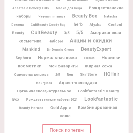
Рождественские
Anastasia Beverly Hills
Маска для лица
Beauty Box
наборы
Natasha
Черная пятница
Iherb
Alyaka
Content
Denona
CultBeauty Goody Bag
CultBeauty
5/5
Американская
Beauty
3/5
Акции и скидки
косметика
Наборы
BeautyExpert
Mankind
Dr Dennis Gross
Новинки
Нормальная кожа
Sephora
Elemis
косметики
Мои фавориты
Жирная кожа
HQHair
SkinStore
Сыворотка для лица
2/5
Ren
Адвент-календари
Hourglass
Lookfantastic Beauty
Органическое\натуральное
Lookfantastic
Box
Рождественские наборы 2021
Комбинированная
Gold Apple
Beauty Heroes
кожа
Поиск по тегам