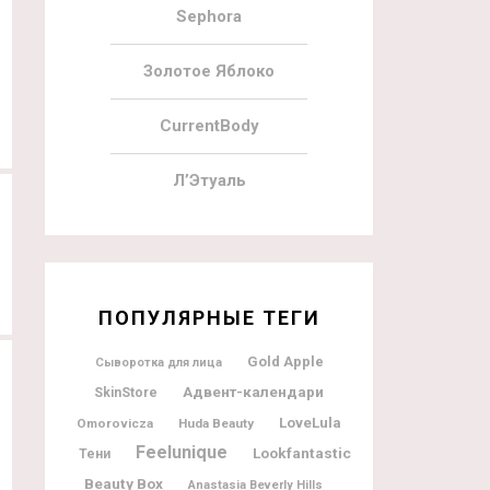
Sephora
Золотое Яблоко
CurrentBody
Л’Этуаль
ПОПУЛЯРНЫЕ ТЕГИ
Gold Apple
Сыворотка для лица
Адвент-календари
SkinStore
LoveLula
Omorovicza
Huda Beauty
Feelunique
Lookfantastic
Тени
Beauty Box
Anastasia Beverly Hills