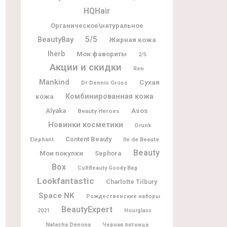
HQHair
Органическое\натуральное
5/5
BeautyBay
Жирная кожа
Iherb
Мои фавориты
2/5
Акции и скидки
Ren
Mankind
Сухая
Dr Dennis Gross
Комбинированная кожа
кожа
Alyaka
Asos
Beauty Heroes
Новинки косметики
Drunk
Content Beauty
Ile de Beaute
Elephant
Beauty
Мои покупки
Sephora
Box
CultBeauty Goody Bag
Lookfantastic
Charlotte Tilbury
Space NK
Рождественские наборы
BeautyExpert
2021
Hourglass
Natasha Denona
Черная пятница