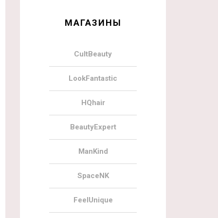
МАГАЗИНЫ
CultBeauty
LookFantastic
HQhair
BeautyExpert
ManKind
SpaceNK
FeelUnique