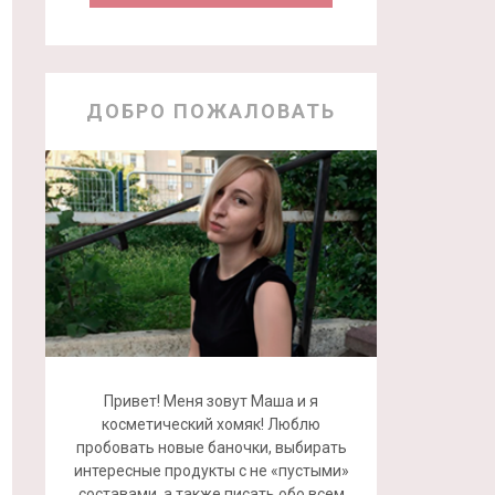
ДОБРО ПОЖАЛОВАТЬ
Привет! Меня зовут Маша и я
косметический хомяк! Люблю
пробовать новые баночки, выбирать
интересные продукты с не «пустыми»
составами, а также писать обо всем