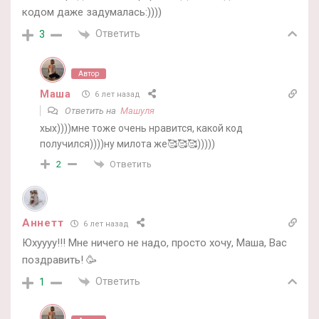
кодом даже задумалась:))))
Ответить
3
Автор
Маша
6 лет назад
Ответить на
Машуля
хых))))мне тоже очень нравится, какой код
получился))))ну милота же🥰🥰🥰)))))
Ответить
2
Аннетт
6 лет назад
Юхуууу!!! Мне ничего не надо, просто хочу, Маша, Вас
поздравить! 🥳
Ответить
1