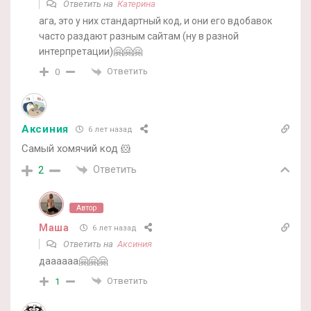
Ответить на
Катерина
ага, это у них стандартный код, и они его вдобавок
часто раздают разным сайтам (ну в разной
интерпретации)🤗🤗🤗
Ответить
0
Аксиния
6 лет назад
Самый хомячий код 🐹
Ответить
2
Автор
Маша
6 лет назад
Ответить на
Аксиния
даааааа🤗🤗🤗
Ответить
1