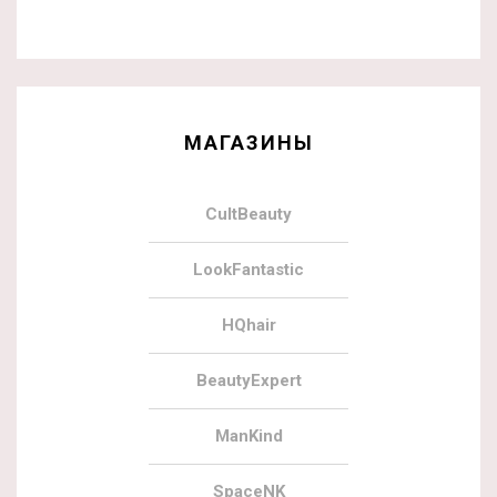
МАГАЗИНЫ
CultBeauty
LookFantastic
HQhair
BeautyExpert
ManKind
SpaceNK