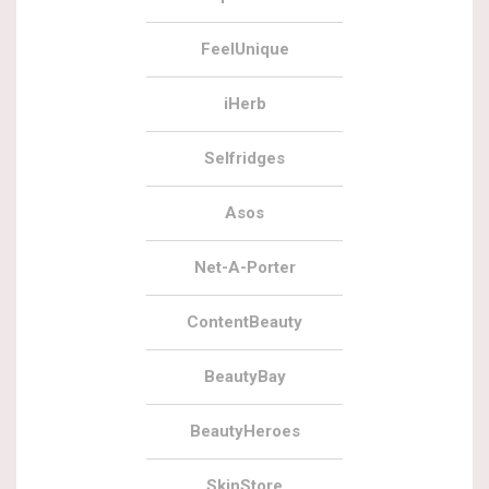
FeelUnique
iHerb
Selfridges
Asos
Net-A-Porter
ContentBeauty
BeautyBay
BeautyHeroes
SkinStore