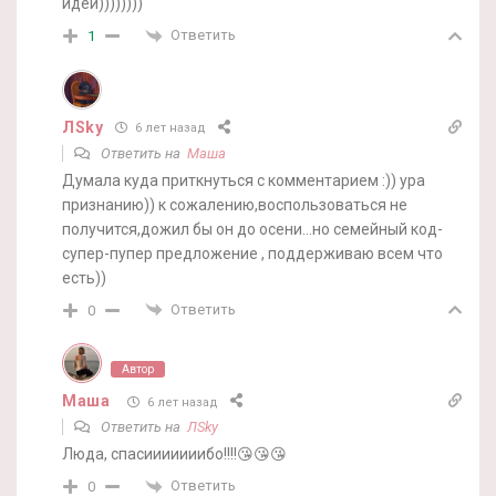
идеи))))))))
Ответить
1
ЛSky
6 лет назад
Ответить на
Маша
Думала куда приткнуться с комментарием :)) ура
признанию)) к сожалению,воспользоваться не
получится,дожил бы он до осени…но семейный код-
супер-пупер предложение , поддерживаю всем что
есть))
Ответить
0
Автор
Маша
6 лет назад
Ответить на
ЛSky
Люда, спасииииииибо!!!!😘😘😘
Ответить
0