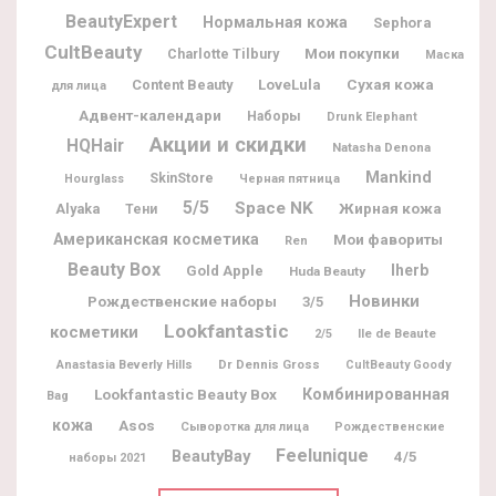
BeautyExpert
Нормальная кожа
Sephora
CultBeauty
Мои покупки
Charlotte Tilbury
Маска
Content Beauty
LoveLula
Сухая кожа
для лица
Адвент-календари
Наборы
Drunk Elephant
Акции и скидки
HQHair
Natasha Denona
Mankind
SkinStore
Hourglass
Черная пятница
5/5
Space NK
Жирная кожа
Alyaka
Тени
Американская косметика
Мои фавориты
Ren
Beauty Box
Iherb
Gold Apple
Huda Beauty
Новинки
Рождественские наборы
3/5
Lookfantastic
косметики
Ile de Beaute
2/5
Dr Dennis Gross
Anastasia Beverly Hills
CultBeauty Goody
Lookfantastic Beauty Box
Комбинированная
Bag
кожа
Asos
Сыворотка для лица
Рождественские
Feelunique
BeautyBay
4/5
наборы 2021