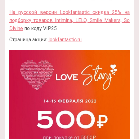
На русской версии Lookfantastic скидка 25% на
подборку товаров Intimina, LELO, Smile Makers, So
Divine
по коду VIP25.
Страница акции:
lookfantastic.ru