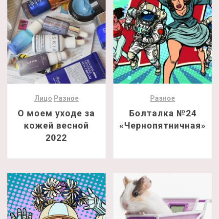
Лицо
Разное
Разное
О моем уходе за
Болталка №24
кожей весной
«Чернопятничная»
2022