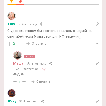
Tilly
4 лет назад
С удовольствием бы воспользовалась скидкой на
бьютибей, если б они сток для РФ вернули((
Ответить
3
Автор
Маша
4 лет назад
Ответить на
Tilly
😔😔😔
Ответить
1
ЛSky
4 лет назад