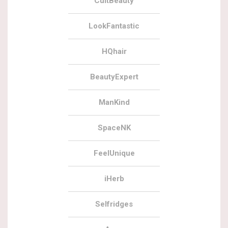
CultBeauty
LookFantastic
HQhair
BeautyExpert
ManKind
SpaceNK
FeelUnique
iHerb
Selfridges