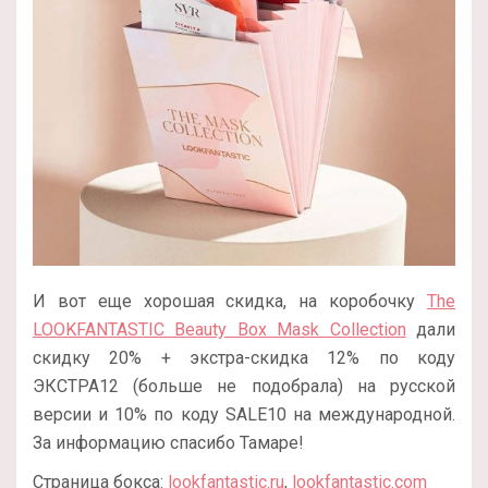
И вот еще хорошая скидка, на коробочку
The
LOOKFANTASTIC Beauty Box Mask Collection
дали
скидку 20% + экстра-скидка 12% по коду
ЭКСТРА12 (больше не подобрала) на русской
версии и 10% по коду SALE10 на международной.
За информацию спасибо Тамаре!
Страница бокса:
lookfantastic.ru
,
lookfantastic.com