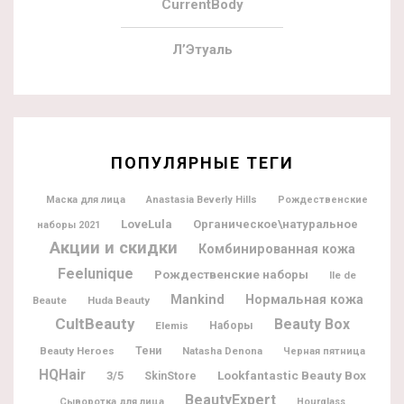
CurrentBody
Л’Этуаль
ПОПУЛЯРНЫЕ ТЕГИ
Маска для лица
Anastasia Beverly Hills
Рождественские
LoveLula
Органическое\натуральное
наборы 2021
Акции и скидки
Комбинированная кожа
Feelunique
Рождественские наборы
Ile de
Mankind
Нормальная кожа
Beaute
Huda Beauty
CultBeauty
Beauty Box
Elemis
Наборы
Beauty Heroes
Тени
Natasha Denona
Черная пятница
HQHair
Lookfantastic Beauty Box
3/5
SkinStore
BeautyExpert
Сыворотка для лица
Hourglass