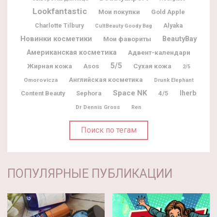
Lookfantastic
Мои покупки
Gold Apple
Charlotte Tilbury
Alyaka
CultBeauty Goody Bag
Новинки косметики
BeautyBay
Мои фавориты
Американская косметика
Адвент-календари
5/5
Жирная кожа
Asos
Сухая кожа
2/5
Английская косметика
Omorovicza
Drunk Elephant
Space NK
Iherb
Content Beauty
Sephora
4/5
Dr Dennis Gross
Ren
Поиск по тегам
ПОПУЛЯРНЫЕ ПУБЛИКАЦИИ