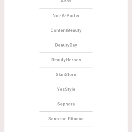
Asos
Net-A-Porter
ContentBeauty
BeautyBay
BeautyHeroes
SkinStore
YesStyle
Sephora
Золотое Яблоко