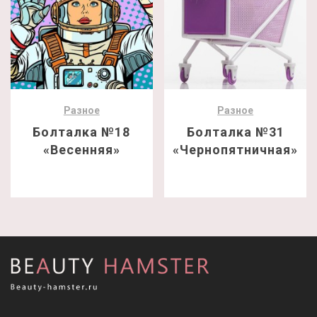
Разное
Разное
Болталка №18
Болталка №31
«Весенняя»
«Чернопятничная»