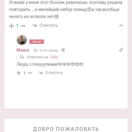
Отжали у меня этот боксик революшн, поэтому решила
повторить ….и милейший набор помад😍а так,вообще
ничего из хотелок нет😅
Ответить
1
Автор
Маша
4 лет назад
Ответить на
ЛSky
Люда, с покууупками!🌺🌺🌺😍😍😍
Ответить
1
ДОБРО ПОЖАЛОВАТЬ