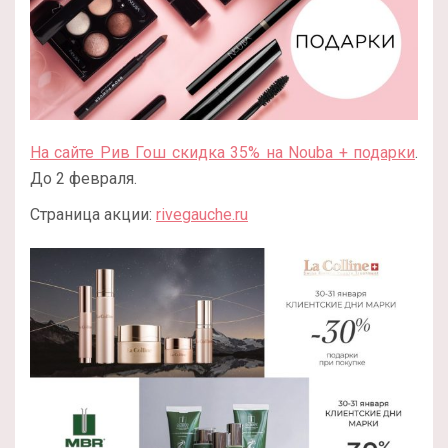
На сайте Рив Гош скидка 35% на Nouba + подарки
.
До 2 февраля.
Страница акции:
rivegauche.ru