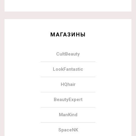
МАГАЗИНЫ
CultBeauty
LookFantastic
HQhair
BeautyExpert
ManKind
SpaceNK