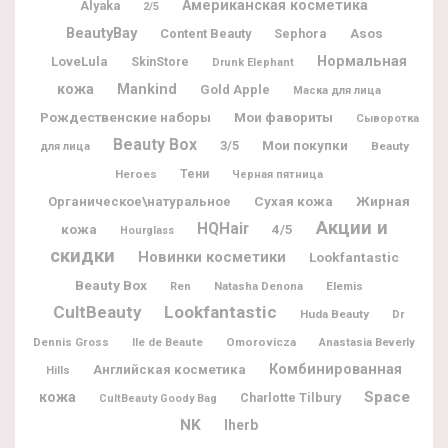
Американская косметика
Alyaka
2/5
BeautyBay
Content Beauty
Sephora
Asos
Нормальная
LoveLula
SkinStore
Drunk Elephant
кожа
Mankind
Gold Apple
Маска для лица
Рождественские наборы
Мои фавориты
Сыворотка
Beauty Box
Мои покупки
3/5
Beauty
для лица
Heroes
Тени
Черная пятница
Жирная
Органическое\натуральное
Сухая кожа
Акции и
HQHair
кожа
4/5
Hourglass
скидки
Новинки косметики
Lookfantastic
Beauty Box
Natasha Denona
Elemis
Ren
CultBeauty
Lookfantastic
Huda Beauty
Dr
Dennis Gross
Ile de Beaute
Omorovicza
Anastasia Beverly
Комбинированная
Английская косметика
Hills
Space
кожа
Charlotte Tilbury
CultBeauty Goody Bag
NK
Iherb