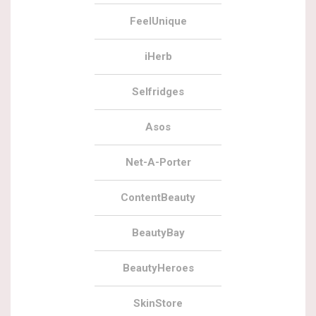
FeelUnique
iHerb
Selfridges
Asos
Net-A-Porter
ContentBeauty
BeautyBay
BeautyHeroes
SkinStore