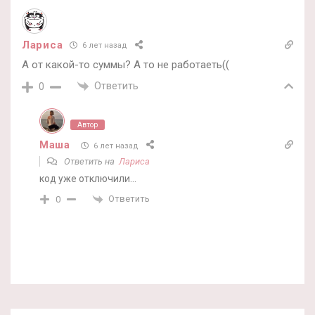
Лариса
6 лет назад
А от какой-то суммы? А то не работаеть((
Ответить
0
Автор
Маша
6 лет назад
Ответить на
Лариса
код уже отключили…
Ответить
0