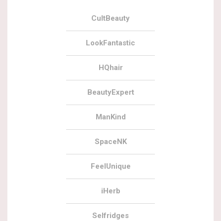
CultBeauty
LookFantastic
HQhair
BeautyExpert
ManKind
SpaceNK
FeelUnique
iHerb
Selfridges