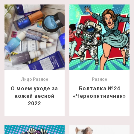
Лицо
Разное
Разное
О моем уходе за
Болталка №24
кожей весной
«Чернопятничная»
2022