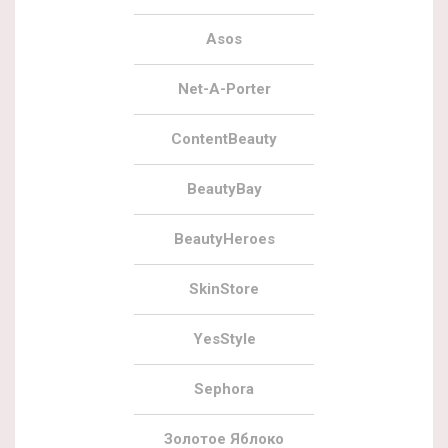
Asos
Net-A-Porter
ContentBeauty
BeautyBay
BeautyHeroes
SkinStore
YesStyle
Sephora
Золотое Яблоко