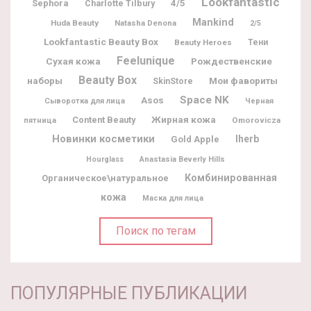
Lookfantastic
Sephora
Charlotte Tilbury
4/5
Mankind
Huda Beauty
Natasha Denona
2/5
Lookfantastic Beauty Box
Beauty Heroes
Тени
Feelunique
Рождественские
Сухая кожа
Beauty Box
наборы
Мои фавориты
SkinStore
Space NK
Asos
Сыворотка для лица
Черная
Жирная кожа
Content Beauty
Omorovicza
пятница
Новинки косметики
Iherb
Gold Apple
Hourglass
Anastasia Beverly Hills
Комбинированная
Органическое\натуральное
кожа
Маска для лица
Поиск по тегам
ПОПУЛЯРНЫЕ ПУБЛИКАЦИИ