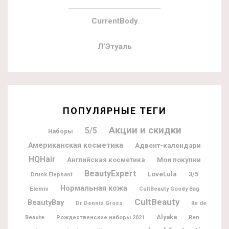
CurrentBody
Л’Этуаль
ПОПУЛЯРНЫЕ ТЕГИ
Акции и скидки
5/5
Наборы
Американская косметика
Адвент-календари
HQHair
Мои покупки
Английская косметика
BeautyExpert
LoveLula
3/5
Drunk Elephant
Нормальная кожа
Elemis
CultBeauty Goody Bag
CultBeauty
BeautyBay
Dr Dennis Gross
Ile de
Alyaka
Beaute
Рождественские наборы 2021
Ren