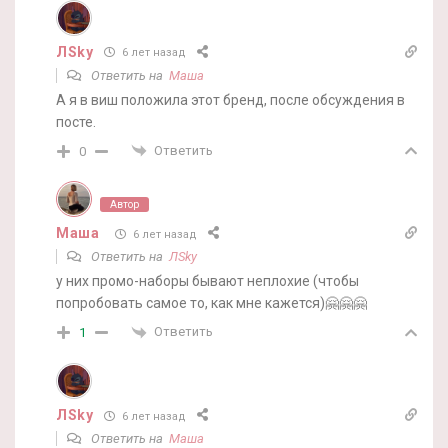
ЛSky
6 лет назад
Ответить на
Маша
А я в виш положила этот бренд, после обсуждения в
посте.
Ответить
0
Автор
Маша
6 лет назад
Ответить на
ЛSky
у них промо-наборы бывают неплохие (чтобы
попробовать самое то, как мне кажется)🤗🤗🤗
Ответить
1
ЛSky
6 лет назад
Ответить на
Маша