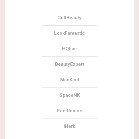
CultBeauty
LookFantastic
HQhair
BeautyExpert
ManKind
SpaceNK
FeelUnique
iHerb