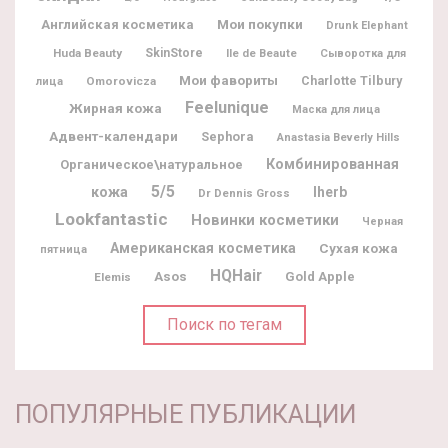
Мои покупки
Английская косметика
Drunk Elephant
Huda Beauty
SkinStore
Ile de Beaute
Сыворотка для
Мои фавориты
Charlotte Tilbury
Omorovicza
лица
Feelunique
Жирная кожа
Маска для лица
Адвент-календари
Sephora
Anastasia Beverly Hills
Комбинированная
Органическое\натуральное
5/5
кожа
Iherb
Dr Dennis Gross
Lookfantastic
Новинки косметики
Черная
Американская косметика
Сухая кожа
пятница
HQHair
Asos
Gold Apple
Elemis
Поиск по тегам
ПОПУЛЯРНЫЕ ПУБЛИКАЦИИ