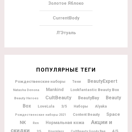
Золотое Яблоко
CurrentBody
Л’Этуаль
ПОПУЛЯРНЫЕ ТЕГИ
BeautyExpert
Рождественские наборы
Тени
Mankind
Lookfantastic Beauty Box
Natasha Denona
CultBeauty
Beauty
BeautyBay
Beauty Heroes
Box
LoveLula
3/5
Alyaka
Наборы
Space
Content Beauty
Рождественские наборы 2021
Акции и
NK
Нормальная кожа
Ren
скидки
4/5
2/5
Hourglass
CultBeauty Goody Bag