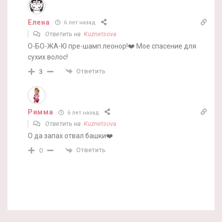
Елена
6 лет назад
Ответить на
Kuznetsova
О-БО-ЖА-Ю пре-шамп леонор!❤️ Мое спасение для
сухих волос!
Ответить
3
Римма
6 лет назад
Ответить на
Kuznetsova
О да запах отвал башки❤️
Ответить
0