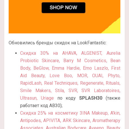
Обновились бренды скидок на LookFantastic:
Скидка 30% на AHAVA, ALGENIST, Aurelia
Probiotic Skincare, Barry M Cosmetics, Bean
Body, BeGlow, Emma Hardie, Erno Laszlo, First
Aid Beauty, Love Boo, MOR, OUAI, Phyto,
RapidLash, Real Techniques, Regenerate, Rituals,
Smile Makers, Stila, SVR, SVR Laboratoires,
Ultrasun, Uriage
по коду
SPLASH30
(также
работает код AB30);
Скидка 25% на косметику 3INA Makeup, A’kin,
Antipodes, APIVITA, ARK Skincare, Aromatherapy
Associates, Australian Bodycare, Aveeno, Beauty