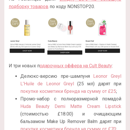
подборку товаров
по коду NONSTOP20.
И три новых п
одарочных оффера на Cult Beauty
:
Делюкс-версию пре-шампуня
Leonor Greyl
L’Huile de Leonor Greyl
(25 мл) дарят при
покупке косметики бренда на сумму от £25
;
Промо-набор с полноразмерной помадой
Huda Beauty Demi Matte Cream Lipstick
(стоимостью
£
18.00)
и очищающим
бальзамом Make Up Remover Balm дарят при
покупке косметики бренда на сумму от £70
;