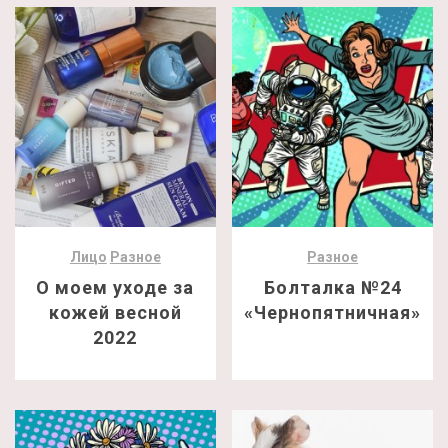
Лицо
Разное
Разное
О моем уходе за
Болталка №24
кожей весной
«Чернопятничная»
2022