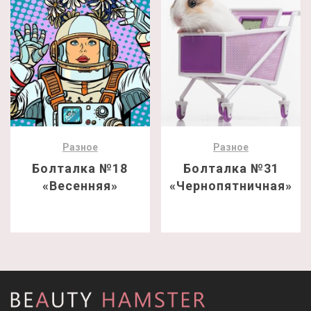
Разное
Разное
Болталка №18
Болталка №31
«Весенняя»
«Чернопятничная»