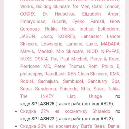
Works, Bulldog Skincare for Men, Ciaté London,
COSRX, Dr. Hauschka, Elizabeth Arden,
Embryolisse, Eucerin, Eyeko, Farsali, Grow
Gorgeous, Holika Holika, Institut Esthederm,
JASON, Joico, KORRES, Lancaster, Lancer
Skincare, Löwengrip, Lumene, Luxie, MADARA,
Marvis, Medik8, Mio Skincare, NIOD, NIP+FAB,
NUXE, OSKIA, Pai, Paul Mitchell, Percy & Reed,
Perricone MD, Peter Thomas Roth, Philip B,
philosophy, RapidLash, REN Clean Skincare, RMK,
Rodial, Sachajuan, Sambucol, Sanctuary Spa,
Sepai, Sesderma, Shiseido, Stila, Sukin, Talika,
The INKEY List, Uriage
по
коду
SPLASH25
(также работает код AB25);
Скидка 22% на косметику Shiseido
по
коду
SPLASH22
(также работает код
AB22);
Скидка 20% на косметику Burt’s Bees, Daniel