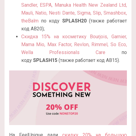
Sandler, ESPA, Manuka Health New Zealand Ltd,
Mauli, Natio, Nesti Dante, Sigma, Slip, Smashbox,
theBalm
по коду
SPLASH20
(также работает
код
AB20);
Скидка 15% на косметику Bourjois, Garnier,
Mama Mio, Max Factor, Revlon, Rimmel, So Eco,
Wella Professionals Care
по
коду
SPLASH15
(также работает код
AB15).
На FeelUnique дали
скидку 20% на большую