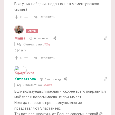
Был у них наборчик недавно, но к моменту заказа
сплыл:)
Ответить
0
Автор
Маша
6 лет назад
Ответить на
ЛSky
☹️☹️☹️
Ответить
0
Kuznetsova
6 лет назад
Ответить на
Маша
Если пользуешься маслами, скорее всего понравится,
моё тело и волосы масла не принимает.
И когда говорят о пре-шампуне, многие
представляют Эластайзер.
Так вот, пре-шампунь от Леонор совсем не такой 🙂