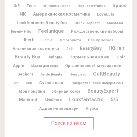
Space
3/5
Тени
Dr Dennis Gross
Черная пятница
NK
Американская косметика
LoveLula
Lookfantastic Beauty Box
Drunk Elephant
Anastasia
Feelunique
Рождественские наборы
Beverly Hills
Iherb
Elemis
Omorovicza
Beauty Heroes
BeautyBay
HQHair
Английская косметика
4/5
Beauty Box
Нормальная кожа
Gold
Наборы
Apple
Органическое\натуральное
Маска для лица
CultBeauty
Sephora
Ile de Beaute
Hourglass
Сухая кожа
2/5
Ren
Рождественские наборы 2021
BeautyExpert
Мои покупки
Жирная кожа
Lookfantastic
5/5
Mankind
SkinStore
Адвент-календари
Alyaka
Поиск по тегам