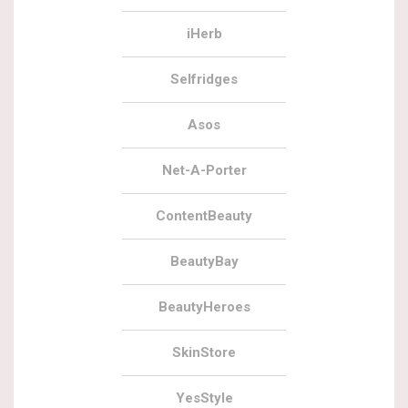
iHerb
Selfridges
Asos
Net-A-Porter
ContentBeauty
BeautyBay
BeautyHeroes
SkinStore
YesStyle