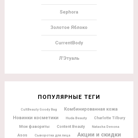
Sephora
Золотое Яблоко
CurrentBody
Л’Этуаль
ПОПУЛЯРНЫЕ ТЕГИ
Комбинированная кожа
CultBeauty Goody Bag
Новинки косметики
Charlotte Tilbury
Huda Beauty
Мои фавориты
Content Beauty
Natasha Denona
Акции и скидки
Asos
Сыворотка для лица