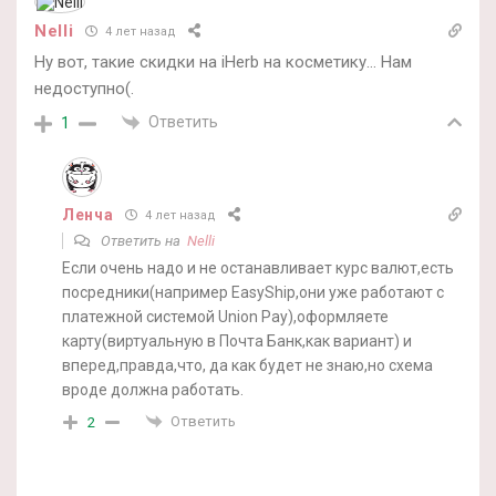
Nelli
4 лет назад
Ну вот, такие скидки на iHerb на косметику… Нам
недоступно(.
Ответить
1
Ленча
4 лет назад
Ответить на
Nelli
Если очень надо и не останавливает курс валют,есть
посредники(например EasyShip,они уже работают с
платежной системой Union Pay),оформляете
карту(виртуальную в Почта Банк,как вариант) и
вперед,правда,что, да как будет не знаю,но схема
вроде должна работать.
Ответить
2