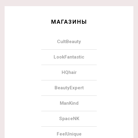
МАГАЗИНЫ
CultBeauty
LookFantastic
HQhair
BeautyExpert
ManKind
SpaceNK
FeelUnique