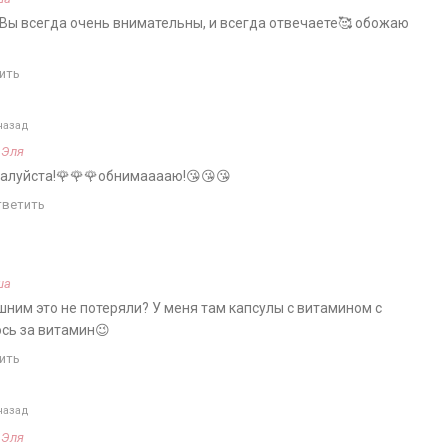
 Вы всегда очень внимательны, и всегда отвечаете🥰 обожаю
ить
назад
а
Эля
алуйста!🌹🌹🌹обнимааааю!😘😘😘
тветить
ша
ним это не потеряли? У меня там капсулы с витамином с
юсь за витамин😉
ить
назад
а
Эля