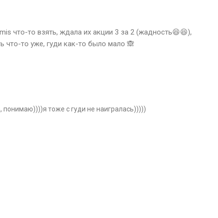
emis что-то взять, ждала их акции 3 за 2 (жадность😆😆),
ть что-то уже, гуди как-то было мало 🙈
, понимаю))))я тоже с гуди не наигралась)))))