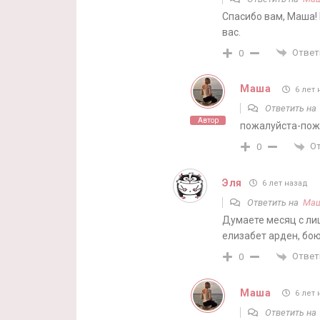
Спасибо вам, Маша!
вас.
Ответ
0
Маша
6 лет 
Ответить н
Автор
пожалуйста-пож
О
0
Эля
6 лет назад
Ответить на
Ма
Думаете месяц с лиш
елизабет арден, бо
Ответ
0
Маша
6 лет 
Ответить н