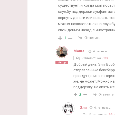
существует, и когда моя посыл
службу поддержки лукфантастик
вернуть деньги или выслать то
можно нажаловаться на службу
свои деньги назад с иностранн
Ответить
1
Маша
6 лет назад
Ответить на
Эля
Автор
Добрый день, Эля! Вооб
отправленные боксберри
приедут (они не потеря
же, не может. Можно нап
поддержку, но опять же
Ответить
2
Эля
6 лет назад
Ответить на
Ма