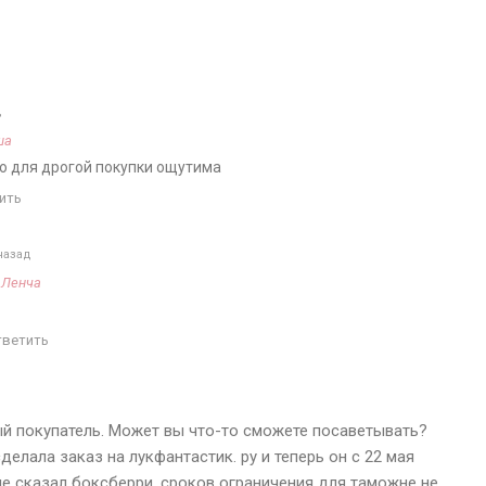
д
ша
но для дрогой покупки ощутима
ить
назад
а
Ленча
тветить
ый покупатель. Может вы что-то сможете посаветывать?
делала заказ на лукфантастик. ру и теперь он с 22 мая
не сказал боксберри, сроков ограничения для таможне не