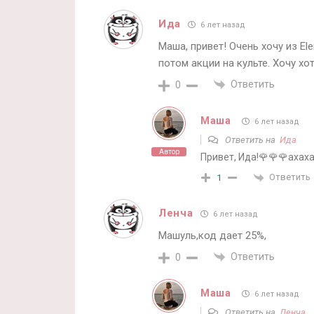
Ида
6 лет назад
Маша, привет! Очень хочу из El
потом акции на культе. Хочу хо
Ответить
0
Маша
6 лет назад
Ответить на
Ида
Автор
Привет, Ида!🌹🌹🌹ахаха
Ответить
1
Ленча
6 лет назад
Машуль,код дает 25%,
Ответить
0
Маша
6 лет назад
Ответить на
Ленча