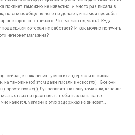
ка покинет таможню не известно. Я много раз писала в
, но они вообще не чего не делают, и на мои прозьбы
вар повторно не отвечают. Что можно сделать? Куда
 поддержки которая не работает? И как можно получить
ого интернет магазина?
ще сейчас, к сожалению, у многих задержали посылки,
, на таможне (об этом даже писали в новостях)… Все они
ны), просто позже((( Лук повлиять на нашу таможню, конечно
исать отзыв на трастпилот, чтобы повлиять на тех.
 мне кажется, магазин в этих задержках не виноват…
ша