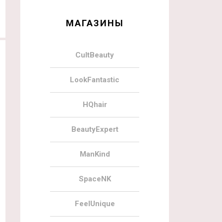
МАГАЗИНЫ
CultBeauty
LookFantastic
HQhair
BeautyExpert
ManKind
SpaceNK
FeelUnique