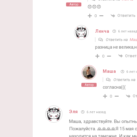
Автор
😞😞😞
Ответить
0
Ленча
6 лет наза
Ответить на
Ма
разница не велика,
Ответ
0
Маша
6 лет 
Ответить н
Автор
согласна(((
О
0
Эля
6 лет назад
Маша, здравствуйте. Вы опытн
Пожалуйста. 🙏🙏🙏🙏Я 15 мая с
находится на таможне. И как м