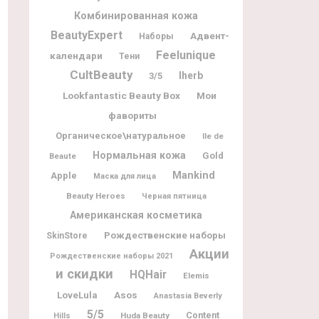
Комбинированная кожа
BeautyExpert
Адвент-
Наборы
Feelunique
календари
Тени
CultBeauty
Iherb
3/5
Lookfantastic Beauty Box
Мои
фавориты
Органическое\натуральное
Ile de
Нормальная кожа
Gold
Beaute
Mankind
Apple
Маска для лица
Beauty Heroes
Черная пятница
Американская косметика
Рождественские наборы
SkinStore
Акции
Рождественские наборы 2021
и скидки
HQHair
Elemis
LoveLula
Asos
Anastasia Beverly
5/5
Content
Huda Beauty
Hills