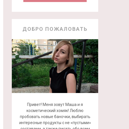
ДОБРО ПОЖАЛОВАТЬ
Привет! Меня зовут Маша и я
косметический хомяк! Люблю
пробовать новые баночки, выбирать
интересные продукты с не «пустыми»
составами, а также писать обо всем