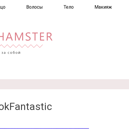
цо
Волосы
Тело
Макияж
okFantastic