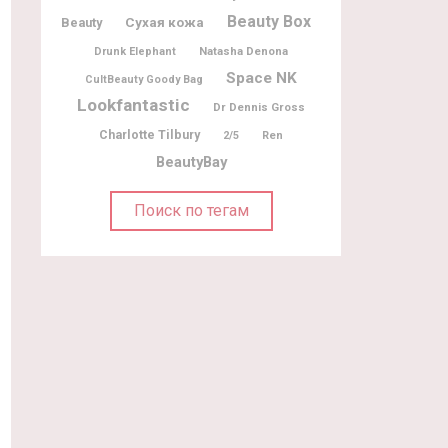
Beauty Box
Beauty
Сухая кожа
Natasha Denona
Drunk Elephant
Space NK
CultBeauty Goody Bag
Lookfantastic
Dr Dennis Gross
Charlotte Tilbury
2/5
Ren
BeautyBay
Поиск по тегам