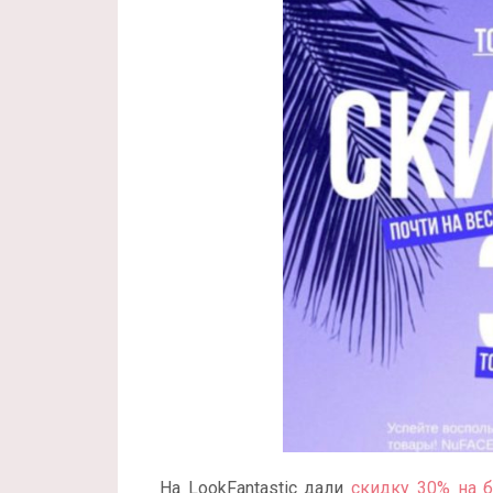
На LookFantastic дали
скидку 30% на б