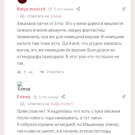
Katja.munich
5 лет назад
Ответить на
Елена
Заказала патчи от Erno. Это у меня давно в вишлисте
лежало в моем аккаунте, скидку фантастиш
применила, она же для немецкой версии. И немецкие
налоги там тоже есть. Да я все, что угодно заказать
могла, это же немецкая de версия. Всегда все из
оттендорфа приходило. В этот раз что-то пошло не
так…
Ответить
1
Елена
5 лет назад
Ответить на
Katja.munich
Прям слов нет. Я надеялась что хоть с лука сможем
после нового года заказывать, а тут такое.
Я собрала корзину из медик8, по Машиному списку,
так к нам не шипят, я в печали, хотела пептиды