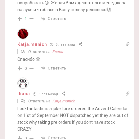
попробовать😞. Желая Вам адекватного менеджера
на луке и чтоб все в Вашу пользу решилось🙌
Ответить
1
Katja.munich
5 лет назад
Ответить на
Елена
Спасибо 🤗
Ответить
0
Iliana
5 лет назад
Ответить на
Katja.munich
Lookfantastic is a joke I pre ordered the Advent Calendar
on 1`st of September NOT dispatched yet they are out of
stock why taking pre orders if you dont have stock
CRAZY
Ответить
0