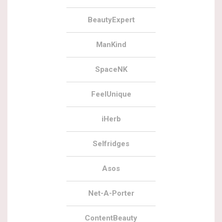
BeautyExpert
ManKind
SpaceNK
FeelUnique
iHerb
Selfridges
Asos
Net-A-Porter
ContentBeauty