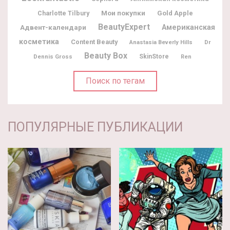
Мои покупки
Charlotte Tilbury
Gold Apple
BeautyExpert
Адвент-календари
Американская
косметика
Content Beauty
Dr
Anastasia Beverly Hills
Beauty Box
Dennis Gross
SkinStore
Ren
Поиск по тегам
ПОПУЛЯРНЫЕ ПУБЛИКАЦИИ