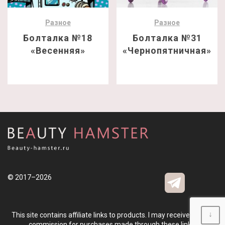
Разное
Разное
Болталка №18
Болталка №31
«Весенняя»
«Чернопятничная»
© 2017–2026
↓
This site contains affiliate links to products. I may receive a small
commission for purchases made through these links.