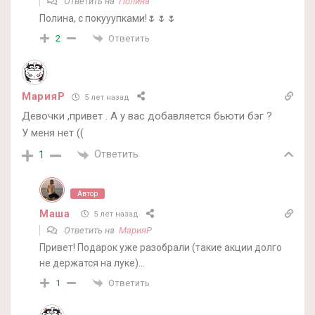
Ответить на
Полина
Полина, с покууупками!🌷🌷🌷
Ответить
2
МарияР
5 лет назад
Девочки ,привет . А у вас добавляется бьюти бэг ?
У меня нет ((
Ответить
1
Автор
Маша
5 лет назад
Ответить на
МарияР
Привет! Подарок уже разобрали (такие акции долго
не держатся на луке)…
Ответить
1