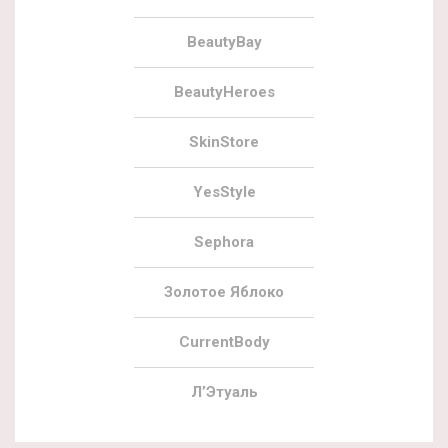
BeautyBay
BeautyHeroes
SkinStore
YesStyle
Sephora
Золотое Яблоко
CurrentBody
Л’Этуаль