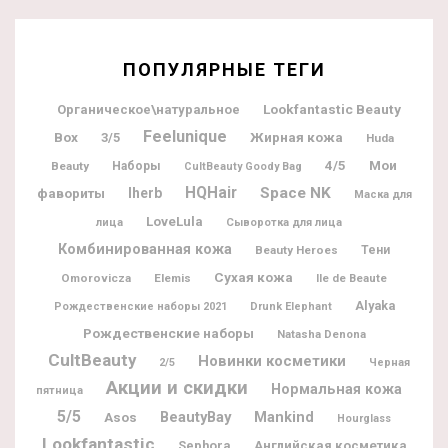
ПОПУЛЯРНЫЕ ТЕГИ
Lookfantastic Beauty
Органическое\натуральное
Feelunique
Box
Жирная кожа
3/5
Huda
Мои
4/5
Beauty
Наборы
CultBeauty Goody Bag
HQHair
Space NK
фавориты
Iherb
Маска для
LoveLula
лица
Сыворотка для лица
Комбинированная кожа
Beauty Heroes
Тени
Сухая кожа
Omorovicza
Elemis
Ile de Beaute
Alyaka
Рождественские наборы 2021
Drunk Elephant
Рождественские наборы
Natasha Denona
CultBeauty
Новинки косметики
2/5
Черная
Акции и скидки
Нормальная кожа
пятница
5/5
BeautyBay
Mankind
Asos
Hourglass
Lookfantastic
Sephora
Английская косметика