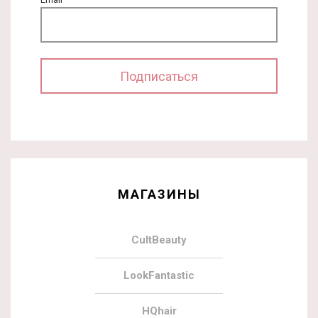
МАГАЗИНЫ
CultBeauty
LookFantastic
HQhair