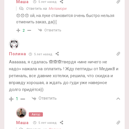
Маша
5 лет назад
Ответить на
Меламори
😞😞😞 ой, на луке становится очень быстро нельзя
отменить заказ, да(((
Ответить
2
Полина
5 лет назад
Ааааааа, я сдалась 🙈🙈🙈твердя «мне ничего не
надо» нажала на оплатить ! Жду пептиды от Медик8 и
ретиналь, все давние хотелки, решила, что скидка и
вправду хорошая, а ждать до гуди уже наверное
долго придётся))
Ответить
1
Автор
Маша
5 лет назад