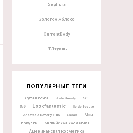
Sephora
Золотое Яблоко
CurrentBody
Л’Этуаль
ПОПУЛЯРНЫЕ ТЕГИ
Сухая кожа
4/5
Huda Beauty
Lookfantastic
3/5
Ile de Beaute
Мои
Elemis
Anastasia Beverly Hills
покупки
Английская косметика
Американская косметика