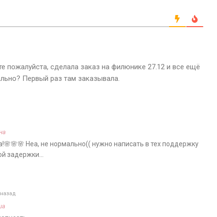
 пожалуйста, сделала заказ на филюнике 27.12 и все ещё
мально? Первый раз там заказывала.
на
а!🌸🌸🌸 Неа, не нормально(( нужно написать в тех поддержку
кой задержки…
 назад
ша