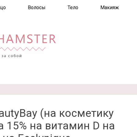
цо
Волосы
Тело
Макияж
autyBay (на косметику
ка 15% на витамин D на