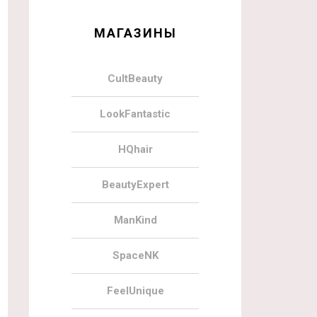
МАГАЗИНЫ
CultBeauty
LookFantastic
HQhair
BeautyExpert
ManKind
SpaceNK
FeelUnique