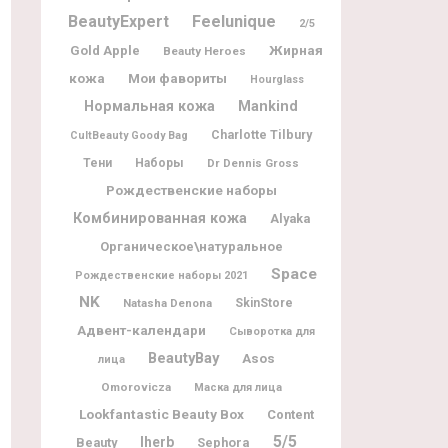
BeautyExpert
Feelunique
2/5
Жирная
Gold Apple
Beauty Heroes
кожа
Мои фавориты
Hourglass
Нормальная кожа
Mankind
Charlotte Tilbury
CultBeauty Goody Bag
Тени
Наборы
Dr Dennis Gross
Рождественские наборы
Комбинированная кожа
Alyaka
Органическое\натуральное
Space
Рождественские наборы 2021
NK
Natasha Denona
SkinStore
Адвент-календари
Сыворотка для
BeautyBay
Asos
лица
Omorovicza
Маска для лица
Lookfantastic Beauty Box
Content
5/5
Iherb
Beauty
Sephora