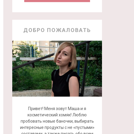
ДОБРО ПОЖАЛОВАТЬ
Привет! Меня зовут Маша и я
косметический хомяк! Люблю
пробовать новые баночки, выбирать
интересные продукты с не «пустыми»
составами, а также писать обо всем