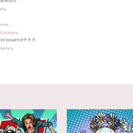
написать
ить
назад
а
Екатерина
рее решится!🤞🤞🤞
тветить