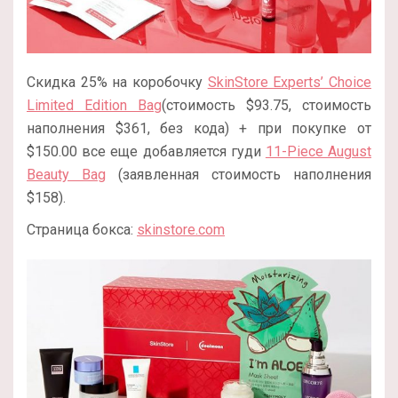
Скидка 25% на коробочку
SkinStore Experts’ Choice
Limited Edition Bag
(стоимость $93.75, стоимость
наполнения $361, без кода) + при покупке от
$150.00 все еще добавляется гуди
11-Piece August
Beauty Bag
(заявленная стоимость наполнения
$158).
Страница бокса:
skinstore.com