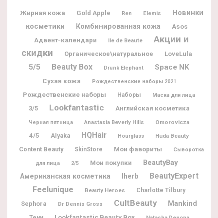
Новинки
Жирная кожа
Gold Apple
Elemis
Ren
косметики
Комбинированная кожа
Asos
Акции и
Адвент-календари
Ile de Beaute
скидки
Органическое\натуральное
LoveLula
5/5
Beauty Box
Space NK
Drunk Elephant
Сухая кожа
Рождественские наборы 2021
Рождественские наборы
Наборы
Маска для лица
Lookfantastic
3/5
Английская косметика
Omorovicza
Черная пятница
Anastasia Beverly Hills
HQHair
4/5
Alyaka
Huda Beauty
Hourglass
Мои фавориты
Content Beauty
SkinStore
Сыворотка
BeautyBay
Мои покупки
для лица
2/5
BeautyExpert
Американская косметика
Iherb
Feelunique
Charlotte Tilbury
Beauty Heroes
CultBeauty
Mankind
Sephora
Dr Dennis Gross
Lookfantastic Beauty Box
Тени
Natasha Denona