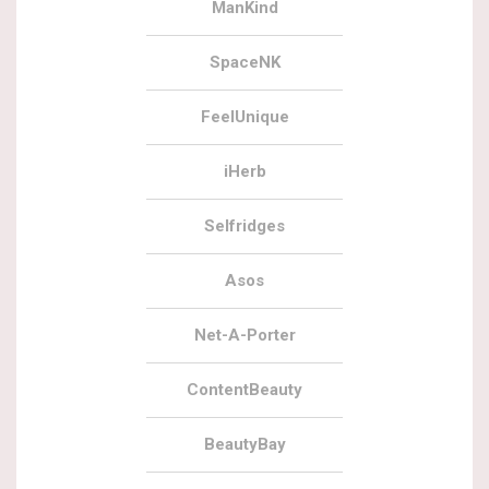
ManKind
SpaceNK
FeelUnique
iHerb
Selfridges
Asos
Net-A-Porter
ContentBeauty
BeautyBay