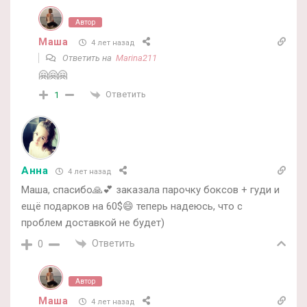
Автор
Маша
4 лет назад
Ответить на
Marina211
🤗🤗🤗
Ответить
1
Анна
4 лет назад
Маша, спасибо🙏💕 заказала парочку боксов + гуди и
ещё подарков на 60$😄 теперь надеюсь, что с
проблем доставкой не будет)
Ответить
0
Автор
Маша
4 лет назад