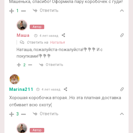
Машенька, спасибо! Оформила пару коробочек с гуди!
Ответить
1
Автор
Маша
4 лет назад
Ответить на
Наталья
Наташа, пожалуйста-пожалуйста!💐💐💐 И с
покупками!💐💐💐
Ответить
2
Marina211
4 лет назад
Хорошая коробочка вторая…Но эта платная доставка
отбивает всю охоту(
Ответить
3
Автор