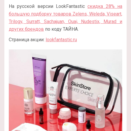
На русской версии LookFantastic
скидка 28% на
большую подборку товаров Zelens, Weleda, Viseart,
Trilogy, Surratt, Sachajuan, Ouai, Nudestix, Murad и
других брендов
по коду ТАЙНА.
Страница акции:
lookfantastic.ru