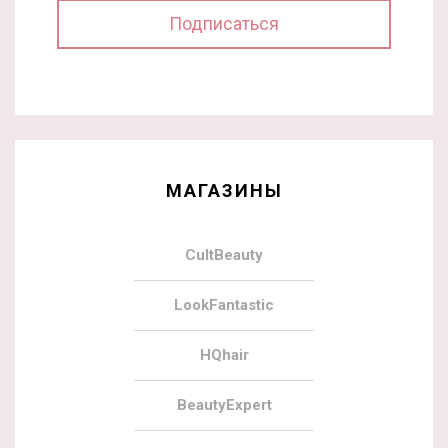
МАГАЗИНЫ
CultBeauty
LookFantastic
HQhair
BeautyExpert