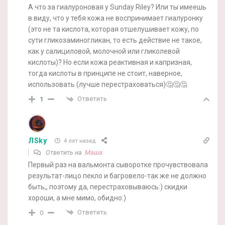
А что за гиалуроновая у Sunday Riley? Или ты имеешь
в виду, что у тебя кожа не воспринимает гиалуронку
(это не та кислота, которая отшелушивает кожу, по
сути гликозаминогликан, то есть действие не такое,
как у салициловой, молочной или гликолевой
кислоты)? Но если кожа реактивная и капризная,
тогда кислоты в принципе не стоит, наверное,
использовать (лучше перестраховаться)🤔🤔🤔
Ответить
1
ЛSky
4 лет назад
Ответить на
Маша
Первый раз на вальмонта сыворотке прочувствовала
результат-лицо пекло и багровело-так же не должно
быть,, поэтому да, перестраховываюсь:) скидки
хороши, а мне мимо, обидно:)
Ответить
0