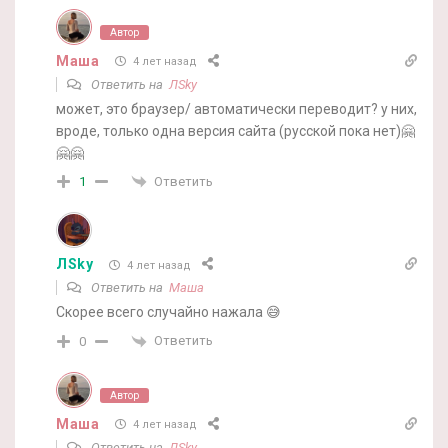
Автор
Маша
4 лет назад
Ответить на
ЛSky
может, это браузер/ автоматически переводит? у них,
вроде, только одна версия сайта (русской пока нет)🤗
🤗🤗
Ответить
1
ЛSky
4 лет назад
Ответить на
Маша
Скорее всего случайно нажала 😅
Ответить
0
Автор
Маша
4 лет назад
Ответить на
ЛSky