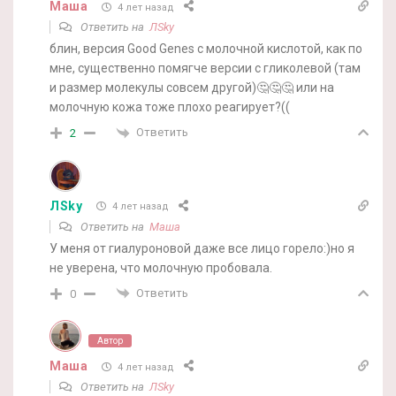
Маша
4 лет назад
Ответить на
ЛSky
блин, версия Good Genes с молочной кислотой, как по
мне, существенно помягче версии с гликолевой (там
и размер молекулы совсем другой)🤔🤔🤔 или на
молочную кожа тоже плохо реагирует?((
Ответить
2
ЛSky
4 лет назад
Ответить на
Маша
У меня от гиалуроновой даже все лицо горело:)но я
не уверена, что молочную пробовала.
Ответить
0
Автор
Маша
4 лет назад
Ответить на
ЛSky