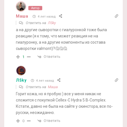
Автор
Маша
4 лет назад
Ответить на
ЛSky
а на другие сыворотки с гиалуронкой тоже была
реакции (я к тому, что может реакция не на
гиалуронку, а на другие компоненты из состава
сыворотки valmont)?🤔🤔🤔
Ответить
1
ЛSky
4 лет назад
Ответить на
Маша
Горит кожа, но я пробую:) все у меня никак не
сложится с покупкой Cellex-C Hydra 5 B-Complex.
Кстати, давно не была на сайте у скинстора, все по-
русски, неожиданно.
Ответить
0