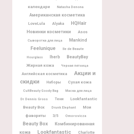
календари
Natasha Denona
Американская косметика
HQHair
LoveLula
Alyaka
Новинки косметики
Asos
Mankind
Сыворотка для лица
Feelunique
Ile de Beaute
BeautyBay
Iherb
Hourglass
Жирная кожа
Черная пятница
Акции и
Английская косметика
скидки
Сухая кожа
Наборы
CultBeauty Goody Bag
Маска для лица
Lookfantastic
Dr Dennis Gross
Тени
Beauty Box
Мои
Drunk Elephant
фавориты
3/5
Omorovicza
Beauty Box
Комбинированная
Lookfantastic
кожа
Charlotte