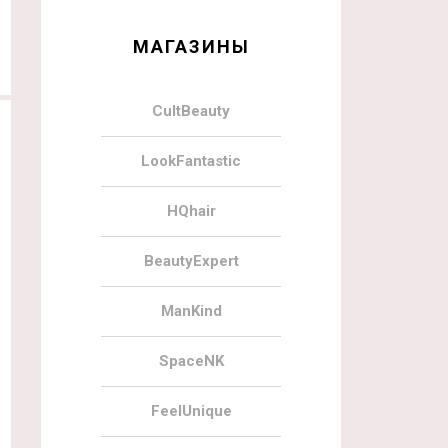
МАГАЗИНЫ
CultBeauty
LookFantastic
HQhair
BeautyExpert
ManKind
SpaceNK
FeelUnique