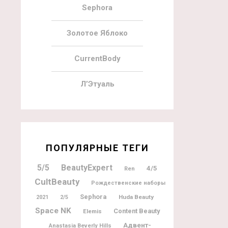
Sephora
Золотое Яблоко
CurrentBody
Л’Этуаль
ПОПУЛЯРНЫЕ ТЕГИ
5/5
BeautyExpert
4/5
Ren
CultBeauty
Рождественские наборы
Sephora
Huda Beauty
2021
2/5
Space NK
Content Beauty
Elemis
Адвент-
Anastasia Beverly Hills