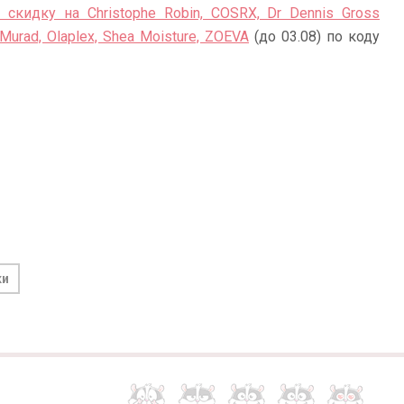
 скидку на Christophe Robin, COSRX, Dr Dennis Gross
 Murad, Olaplex, Shea Moisture, ZOEVA
(до 03.08) по коду
ки