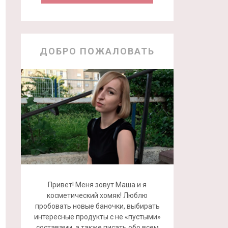
ДОБРО ПОЖАЛОВАТЬ
Привет! Меня зовут Маша и я
косметический хомяк! Люблю
пробовать новые баночки, выбирать
интересные продукты с не «пустыми»
составами, а также писать обо всем