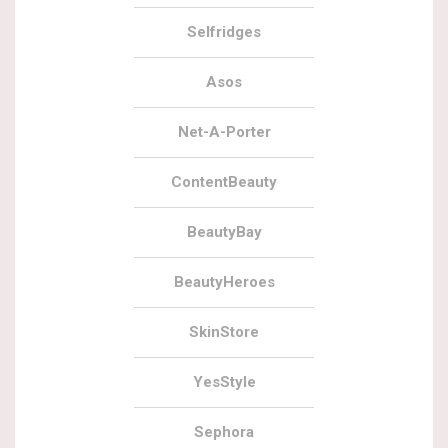
Selfridges
Asos
Net-A-Porter
ContentBeauty
BeautyBay
BeautyHeroes
SkinStore
YesStyle
Sephora