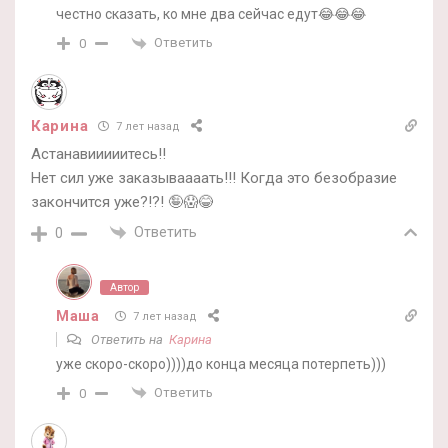
честно сказать, ко мне два сейчас едут😂😂😂
Ответить
0
Карина
7 лет назад
Астанавииииитесь!!
Нет сил уже заказываааать!!! Когда это безобразие
закончится уже?!?! 🤪😱😂
Ответить
0
Автор
Маша
7 лет назад
Ответить на
Карина
уже скоро-скоро))))до конца месяца потерпеть)))
Ответить
0