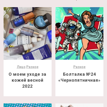
Лицо
Разное
Разное
О моем уходе за
Болталка №24
кожей весной
«Чернопятничная»
2022