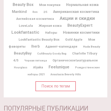
Beauty Box
Мои покупки
Нормальная кожа
Mankind
Американская косметика
Ren
2/5
Акции и скидки
Английская косметика
BeautyExpert
Жирная кожа
LoveLula
Lookfantastic
Новинки косметики
Наборы
Lookfantastic Beauty Box
Мои
Gold Apple
фавориты
Iherb
Адвент-календари
Huda Beauty
BeautyBay
Charlotte Tilbury
CultBeauty Goody Bag
4/5
Органическое\натуральное
Черная пятница
Feelunique
Alyaka
Hourglass
Рождественские
наборы 2021
Anastasia Beverly Hills
Поиск по тегам
ПОПУЛЯРНЫЕ ПУБЛИКАЦИИ