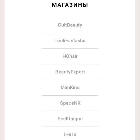
МАГАЗИНЫ
CultBeauty
LookFantastic
HQhair
BeautyExpert
ManKind
SpaceNK
FeelUnique
iHerb