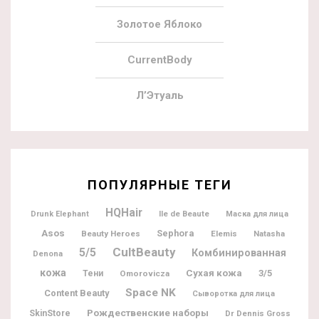
Золотое Яблоко
CurrentBody
Л’Этуаль
ПОПУЛЯРНЫЕ ТЕГИ
HQHair
Ile de Beaute
Drunk Elephant
Маска для лица
Asos
Sephora
Beauty Heroes
Elemis
Natasha
CultBeauty
5/5
Комбинированная
Denona
кожа
Сухая кожа
3/5
Тени
Omorovicza
Space NK
Content Beauty
Сыворотка для лица
Рождественские наборы
SkinStore
Dr Dennis Gross