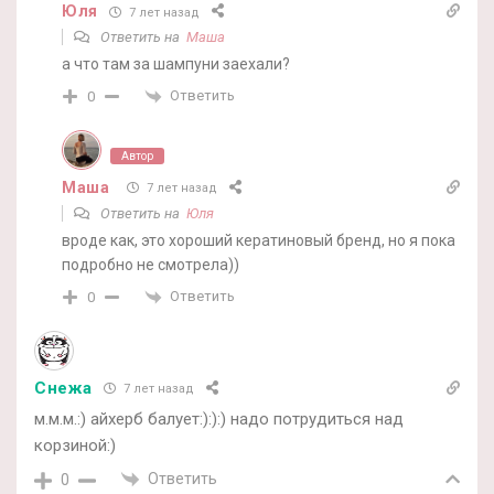
Юля
7 лет назад
Ответить на
Маша
а что там за шампуни заехали?
Ответить
0
Автор
Маша
7 лет назад
Ответить на
Юля
вроде как, это хороший кератиновый бренд, но я пока
подробно не смотрела))
Ответить
0
Снежа
7 лет назад
м.м.м.:) айхерб балует:):):) надо потрудиться над
корзиной:)
Ответить
0