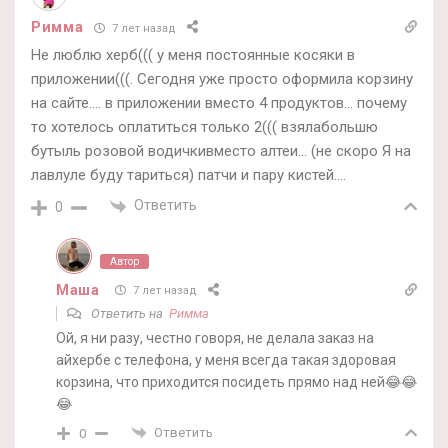
Римма
7 лет назад
Не люблю херб((( у меня постоянные косяки в
приложении(((. Сегодня уже просто оформила корзину
на сайте…. в приложении вместо 4 продуктов… почему
то хотелось оплатиться только 2((( взялабольшю
бутыль розовой водичкивместо алтеи… (не скоро Я на
лавлуле буду тариться) патчи и пару кистей….
Ответить
0
Автор
Маша
7 лет назад
Ответить на
Римма
Ой, я ни разу, честно говоря, не делала заказ на
айхербе с телефона, у меня всегда такая здоровая
корзина, что приходится посидеть прямо над ней😂😂
😂
Ответить
0