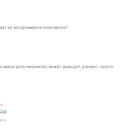
одят из ассортимента получается?
на самом деле непонятно, может, выводят, а может, просто
ша
🤗🤗
ить