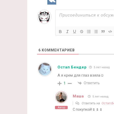
6
КОММЕНТАРИЕВ
Остап Бендер
5 лет назад
А я крем для глаз взяла☺️
Ответить
1
Маша
5 лет назад
Ответить на
Остап Б
Автор
С покупкой!🌷🌷🌷