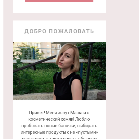
ДОБРО ПОЖАЛОВАТЬ
Привет! Меня зовут Маша и я
косметический хомяк! Люблю
пробовать новые баночки, выбирать
интересные продукты с не «пустыми»
составами, а также писать обо всем