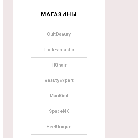
МАГАЗИНЫ
CultBeauty
LookFantastic
HQhair
BeautyExpert
ManKind
SpaceNK
FeelUnique