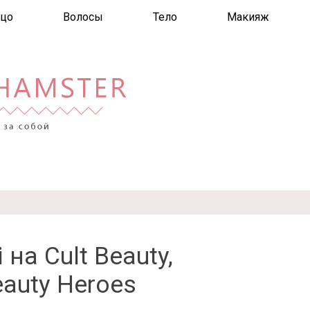
цо
Волосы
Тело
Макияж
на Cult Beauty,
auty Heroes