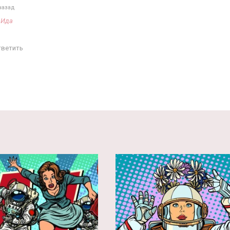
назад
а
Ида
тветить