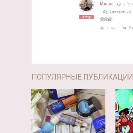
Маша
5 лет 
Ответить н
Автор
🤗🤗🤗
О
1
ПОПУЛЯРНЫЕ ПУБЛИКАЦИИ