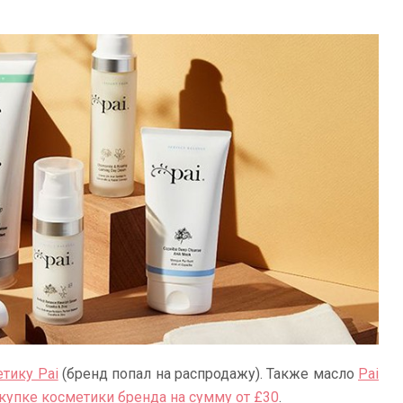
тику Pai
(бренд попал на распродажу). Также масло
Pai
купке косметики бренда на сумму от £30
.