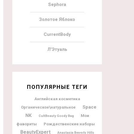
Sephora
Золотое Яблоко
CurrentBody
Л’Этуаль
ПОПУЛЯРНЫЕ ТЕГИ
Английская косметика
Space
Органическое\натуральное
NK
Мои
CultBeauty Goody Bag
фавориты
Рождественские наборы
BeautyExpert
Anastasia Beverly Hills