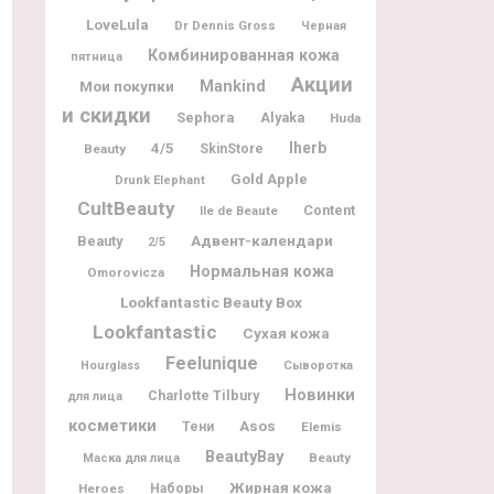
LoveLula
Dr Dennis Gross
Черная
Комбинированная кожа
пятница
Акции
Мои покупки
Mankind
и скидки
Sephora
Alyaka
Huda
Iherb
4/5
Beauty
SkinStore
Gold Apple
Drunk Elephant
CultBeauty
Content
Ile de Beaute
Адвент-календари
Beauty
2/5
Нормальная кожа
Omorovicza
Lookfantastic Beauty Box
Lookfantastic
Сухая кожа
Feelunique
Hourglass
Сыворотка
Новинки
Charlotte Tilbury
для лица
косметики
Asos
Тени
Elemis
BeautyBay
Beauty
Маска для лица
Жирная кожа
Heroes
Наборы