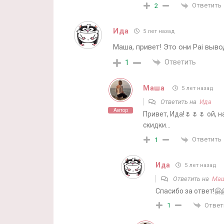
Ответить
2
Ида
5 лет назад
Маша, привет! Это они Pai выв
Ответить
1
Маша
5 лет назад
Ответить на
Ида
Автор
Привет, Ида!🌷🌷🌷 ой, 
скидки…
Ответить
1
Ида
5 лет назад
Ответить на
Ма
Спасибо за ответ!🤗
Ответ
1