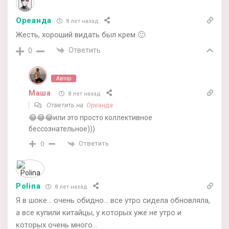
Ореанда
8 лет назад
Жесть, хороший видать был крем 🙂.
Ответить
0
Автор
Маша
8 лет назад
Ответить на
Ореанда
😂😂😂или это просто коллективное
бессознательное)))
Ответить
0
Polina
8 лет назад
Я в шоке… очень обидно… все утро сидела обновляла,
а все купили китайцы, у которых уже не утро и
которых очень много…