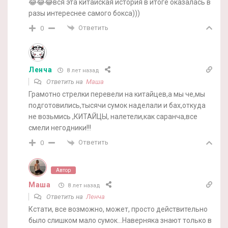
😂😂😂вся эта китайская история в итоге оказалась в
разы интереснее самого бокса)))
Ответить
0
Ленча
8 лет назад
Ответить на
Маша
Грамотно стрелки перевели на китайцев,а мы че,мы
подготовились,тысячи сумок наделали и бах,откуда
не возьмись ,КИТАЙЦЫ, налетели,как саранча,все
смели негодники!!!
Ответить
0
Автор
Маша
8 лет назад
Ответить на
Ленча
Кстати, все возможно, может, просто действительно
было слишком мало сумок…Наверняка знают только в