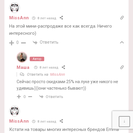
MissAnn
8 лет назад
На этой мини-распродаже все как всегда. Ничего
интересного)
Ответить
0
Автор
Маша
8 лет назад
Ответить на
MissAnn
Сейчас просто скидками 25% на луке уже никого не
удивишь)))они частенько бывают))
Ответить
0
↓
MissAnn
8 лет назад
Кстати на товары многих интересных брендов Emma