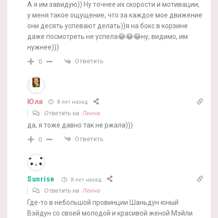
А я им завидую)) Ну точнее их скорости и мотивации,
у меня такое ощущение, что за каждое мое движение
они десять успевают делать))я на бокс в корзине
даже посмотреть не успела😂😂😂ну, видимо, им
нужнее)))
Ответить
0
Юля
8 лет назад
Ответить на
Ленча
да, я тоже давно так не ржала)))
Ответить
0
Sunrise
8 лет назад
Ответить на
Ленча
Где-то в небольшой провинции Шаньдун юный
Вэйдун со своей молодой и красивой женой Мэйли