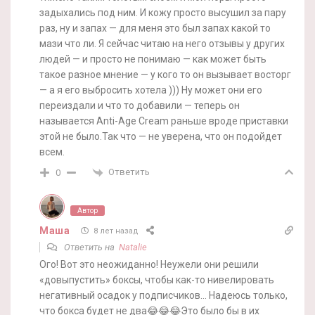
задыхались под ним. И кожу просто высушил за пару
раз, ну и запах — для меня это был запах какой то
мази что ли. Я сейчас читаю на него отзывы у других
людей — и просто не понимаю — как может быть
такое разное мнение — у кого то он вызывает восторг
— а я его выбросить хотела ))) Ну может они его
переиздали и что то добавили — теперь он
называется Anti-Age Cream раньше вроде приставки
этой не было.Так что — не уверена, что он подойдет
всем.
Ответить
0
Автор
Маша
8 лет назад
Ответить на
Natalie
Ого! Вот это неожиданно! Неужели они решили
«довыпустить» боксы, чтобы как-то нивелировать
негативный осадок у подписчиков… Надеюсь только,
что бокса будет не два😂😂😂Это было бы в их