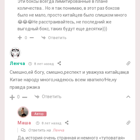
Эти боксы всегда лимитированные в плане
количества… Но я так понимаю, в этот раз боксов
было не мало, просто китайцев было слишком много
😂😂😂Не расстраивайтесь, не последний же
выгодный бокс, таких будут еще десятки)))
Ответить
0
Ленча
8 лет назад
Смешно,ей богу, смешно,респект и уважуха китайцам,в
Китае народу много,надеюсь всем хватило!Не,ну
правда ржака
Ответить
0
Автор
Маша
8 лет назад
Ответить на
Ленча
Да, история очень странная и немного «туповатая»