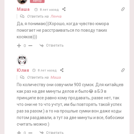
Автор
Маша
8 лет назад
Ответить на
Ленча
Да, я понимаю))Хорошо, когда чувство юмора
помогает не расстраиваться по поводу таких
косяков)))
Ответить
0
Юлия
8 лет назад
Ответить на
Маша
По количеству они озвучили 900 сумок. Для китайцев
как раз на две минуты делов и было😂 а БЭ в
принципе все равно кому продавать, разве нет, так
что они не то что учтут, им бы повторять такой успех
раз за разом:) а то на прошлые сумки вон даже коды
потом раздавали, а тут за две минуты и все, бабосики
считать можно:)
Ответить
0