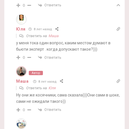
Ответить
0
Юля
8 лет назад
Ответить на
Маша
у меня тока один вопрос, каким местом думают в
бьюти эксперт . когда допускают такое?)))
Ответить
0
Автор
Маша
8 лет назад
Ответить на
Юля
Ну они же косячники, сама сказала)))Они сами в шоке,
сами не ожидали такого))
Ответить
0