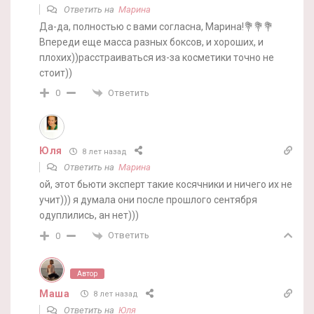
Ответить на
Марина
Да-да, полностью с вами согласна, Марина!💐💐💐
Впереди еще масса разных боксов, и хороших, и
плохих))расстраиваться из-за косметики точно не
стоит))
Ответить
0
Юля
8 лет назад
Ответить на
Марина
ой, этот бьюти эксперт такие косячники и ничего их не
учит))) я думала они после прошлого сентября
одуплились, ан нет)))
Ответить
0
Автор
Маша
8 лет назад
Ответить на
Юля