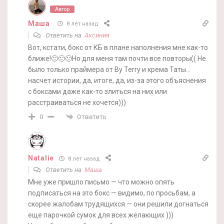
Автор
Маша
8 лет назад
Ответить на
Аксиния
Вот, кстати, бокс от КБ в плане наполнения мне как-то
ближе!🙂🙂🙂Но для меня там почти все повторы(( Не
было только праймера от By Terry и крема Таты…
насчет истории, да, итоге, да, из-за этого объяснения
с боксами даже как-то злиться на них или
расстраиваться не хочется)))
Ответить
0
Natalie
8 лет назад
Ответить на
Маша
Мне уже пришло письмо — что можно опять
подписаться на это бокс — видимо, по просьбам, а
скорее жалобам трудящихся — они решили догнаться
еще парочкой сумок для всех желающих )))