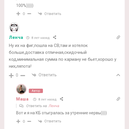
100%)))))
Ответить
0
Ленча
8 лет назад
Ну их на фиг,пошла на CB,там и хотелок
больше,доставка отличная,скидочный
код,минимальная сумма по карману не бьет,хорошо у
них,ляпота!
Ответить
0
Автор
Маша
8 лет назад
Ответить на
Ленча
Вот и я на КБ отыгралась за утренние нервы))))
Ответить
0