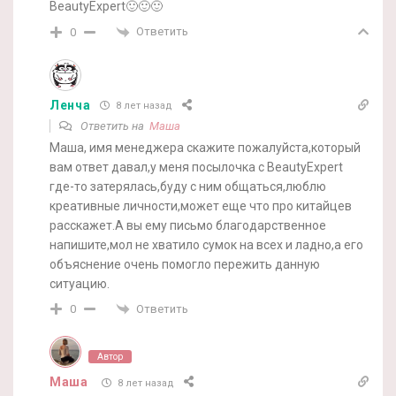
BeautyExpert🙂🙂🙂
Ответить
0
Ленча
8 лет назад
Ответить на
Маша
Маша, имя менеджера скажите пожалуйста,который
вам ответ давал,у меня посылочка с BeautyExpert
где-то затерялась,буду с ним общаться,люблю
креативные личности,может еще что про китайцев
расскажет.А вы ему письмо благодарственное
напишите,мол не хватило сумок на всех и ладно,а его
объяснение очень помогло пережить данную
ситуацию.
Ответить
0
Автор
Маша
8 лет назад