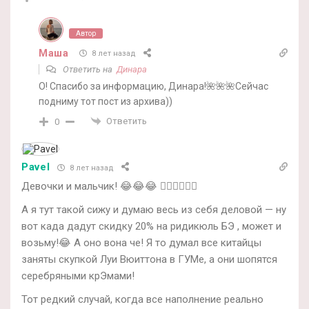
Автор
Маша
8 лет назад
Ответить на
Динара
О! Спасибо за информацию, Динара!🌺🌺🌺Сейчас
подниму тот пост из архива))
Ответить
0
Pavel
8 лет назад
Девочки и мальчик! 😂😂😂 👍🏻👍🏻👍🏻
А я тут такой сижу и думаю весь из себя деловой — ну
вот када дадут скидку 20% на ридикюль БЭ , может и
возьму!😂 А оно вона че! Я то думал все китайцы
заняты скупкой Луи Вюиттона в ГУМе, а они шопятся
серебряными крЭмами!
Тот редкий случай, когда все наполнение реально