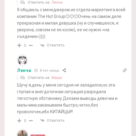
Ответить на
Ленча
Я общаюсь с менеджером из отдела маркетинга всей
компании The Hut Group🙂🙂🙂Очень на самом деле
прекрасная и милая девушка (ну и случившееся, я
уверена, совсем не ее косяк), ее не нужно «на
съедение»))))
Ответить
0
Ленча
8 лет назад
Ответить на
Маша
Шучу я,день у меня сегодня не заладился,но эта
глупая и анегдотичная ситуация разредила
тягостную обстановку.Делаем выводы девочки и
мальчики,заказываем быстро,четко,без
проволочек,ибо КИТАЙЦЫ!!!
Ответить
0