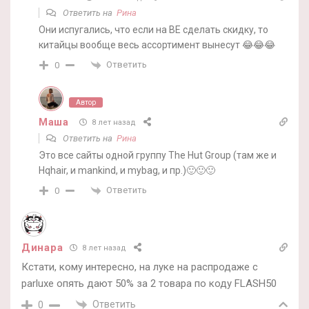
Ответить на
Рина
Они испугались, что если на BE сделать скидку, то
китайцы вообще весь ассортимент вынесут 😂😂😂
Ответить
0
Автор
Маша
8 лет назад
Ответить на
Рина
Это все сайты одной группу The Hut Group (там же и
Hqhair, и mankind, и mybag, и пр.)🙂🙂🙂
Ответить
0
Динара
8 лет назад
Кстати, кому интересно, на луке на распродаже с
parluxe опять дают 50% за 2 товара по коду FLASH50
Ответить
0