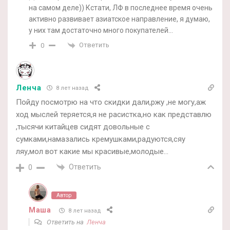
на самом деле)) Кстати, ЛФ в последнее время очень
активно развивает азиатское направление, я думаю,
у них там достаточно много покупателей…
Ответить
0
Ленча
8 лет назад
Пойду посмотрю на что скидки дали,ржу ,не могу,аж
ход мыслей теряется,я не расистка,но как представлю
,тысячи китайцев сидят довольные с
сумками,намазались кремушками,радуются,сяу
ляу,мол вот какие мы красивые,молодые…
Ответить
0
Автор
Маша
8 лет назад
Ответить на
Ленча