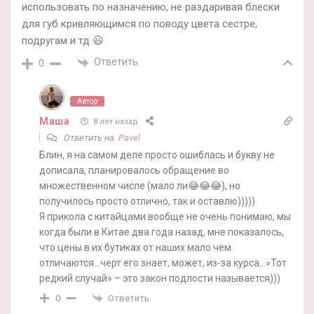
использовать по назначению, не раздаривая блески
для губ кривляющимся по поводу цвета сестре,
подругам и тд 😃
Ответить
0
Автор
Маша
8 лет назад
Ответить на
Pavel
Блин, я на самом деле просто ошиблась и букву не
дописала, планировалось обращение во
множественном числе (мало ли😂😂😂), но
получилось просто отлично, так и оставлю)))))
Я прикола с китайцами вообще не очень понимаю, мы
когда были в Китае два года назад, мне показалось,
что цены в их бутиках от наших мало чем
отличаются…черт его знает, может, из-за курса…»Тот
редкий случай» – это закон подлости называется)))
Ответить
0