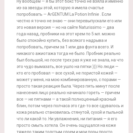
Ну вообщем — я бы этот бокс точно не взяла и именно
из-за звезды этой, которую я имела счастье
попробовать — ArGENTUM La Potion Infinie . Если
честно я точно не знаю — они перевыпускали его или
это новая версия — но на сайте Naturissimo — два
года назад, пробники на этот крем по 5 мл. можно
было спокойно купить, без всякого надрыва и
попробовать, причем за 1 или два фунта всего. И
никакого ажиотажа тогда не было. Пробник реально
был большой, но после трех раз я уже не знала, на что
это чудо вымазать, все ушло на пятки ))) Но люди —
кто его пробовал — все сухой, не пористой кожей —
может у меня, на мою комбинированную, с порами —
просто такая реакция была. Через пять минут после
нанесения лицо реально начинало гореть — причем
все — не пятнами — а такой полноценный красный
блин, потом через полчаса это где-то все сдувалось и
кожа реально становилась стянутой, сухой и пыльной
что ли какой то. Ни увлажнения, ни питания — я его
просто смыть хотела. Он очень ощущался на коже
тяжело таким толстым слоем и мои поры просто